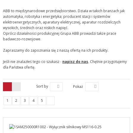
ABB to międzynarodowe przedsiębiorstwo. Działa w takich branżach jak
automatyka, robotyka i energetyka; producent stacji i systemów
elektroenergetycznych, aparatury elektrycznej, aparatur rozdzielczych
wysokich, średnich oraz niskich napięć.
Oprócz działalności produkcyjnej Grupa ABB prowadzi także prace
badawczo-rozwojowe.
Zapraszamy do zapoznania się z naszą ofertą na ich produkty.
Jeśli nie znalazłeś tego co szukasz -
napisz do nas
. Chętnie przygotujemy
dla Państwa ofertę.
Sort by
Pokaż
1
2
3
4
5