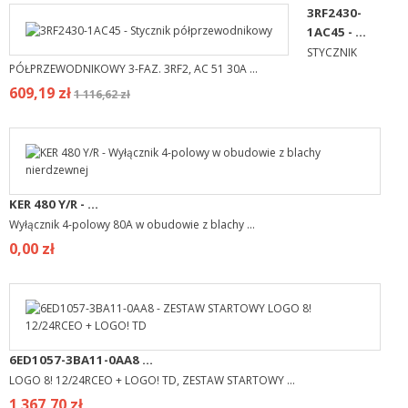
3RF2430-
1AC45 - ...
STYCZNIK
PÓŁPRZEWODNIKOWY 3-FAZ. 3RF2, AC 51 30A ...
609,19 zł
1 116,62 zł
KER 480 Y/R - ...
Wyłącznik 4-polowy 80A w obudowie z blachy ...
0,00 zł
6ED1057-3BA11-0AA8 ...
LOGO 8! 12/24RCEO + LOGO! TD, ZESTAW STARTOWY ...
1 367,70 zł