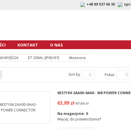
+48 89 537 66 30
spr
CI
KONTAKT
O NAS
A\WYJŚCIA
ET 200AL (IP65/67)
Akcesoria
Sort by
Pokaż
6ES7194-2AA00-0AA0 - M8 POWER CONN
63,89 zł
87,83 zł
Na magazynie:
0
Więcej: do potwierdzenia*