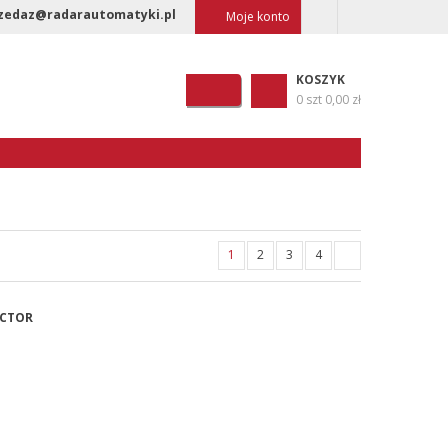
zedaz@radarautomatyki.pl
Moje konto
KOSZYK
0 szt
0,00 zł
1
2
3
4
ECTOR