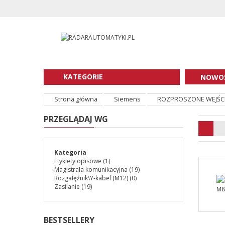
KATEGORIE
NOWOŚ
Strona główna
Siemens
ROZPROSZONE WEJŚCI
PRZEGLĄDAJ WG
Kategoria
Etykiety opisowe
(1)
Magistrala komunikacyjna
(19)
Rozgałęźnik\Y-kabel (M12)
(0)
Zasilanie
(19)
BESTSELLERY