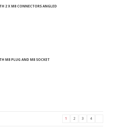
ITH 2 X M8 CONNECTORS ANGLED
ITH M8 PLUG AND M8 SOCKET
1
2
3
4