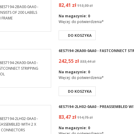
82,41 zł
113,30 zł
Na magazynie:
0
Więcej: do potwierdzenia*
DO KOSZYKA
6ES7194-2KA00-0AA0 - FASTCONNECT ST
242,55 zł
333,44 zł
Na magazynie:
0
Więcej: do potwierdzenia*
DO KOSZYKA
6ES7194-2LH02-0AA0 - PREASSEMBLED W
83,47 zł
114,75 zł
Na magazynie:
0
Więcej: do potwierdzenia*