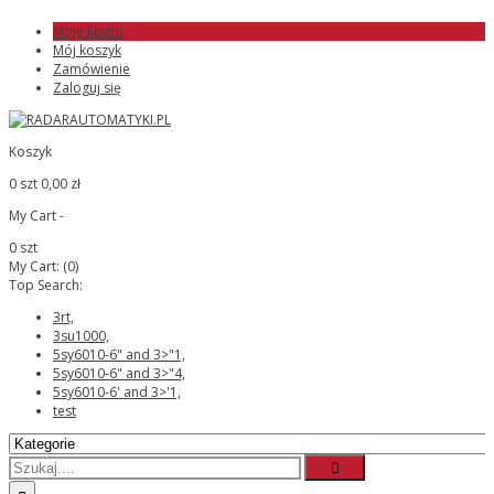
Moje konto
Mój koszyk
Zamówienie
Zaloguj się
Koszyk
0 szt
0,00 zł
My Cart -
0 szt
My Cart:
(0)
Top Search:
3rt,
3su1000,
5sy6010-6" and 3>"1,
5sy6010-6" and 3>"4,
5sy6010-6' and 3>'1,
test