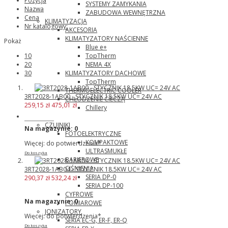
Pozycja
SYSTEMY ZAMYKANIA
Nazwa
ZABUDOWA WEWNĘTRZNA
Cena
KLIMATYZACJA
Nr katalogowy:
AKCESORIA
KLIMATYZATORY NAŚCIENNE
Pokaż
Blue e+
TopTherm
10
NEMA 4X
20
KLIMATYZATORY DACHOWE
30
TopTherm
THERMOELECTRIC COOLER
3RT2028-1AB00 - STYCZNIK 18.5KW UC= 24V AC
CHŁODZENIE CIECZĄ
259,15 zł
475,01 zł
Chillery
Panasonic
CZUJNIKI
Na magazynie:
0
FOTOELEKTRYCZNE
KOMPAKTOWE
Więcej: do potwierdzenia*
ULTRASMUKŁE
Do koszyka
BARIEROWE
CIŚNIENIA
3RT2028-1AB04 - STYCZNIK 18.5KW UC= 24V AC
SERIA DP-0
290,37 zł
532,24 zł
SERIA DP-100
CYFROWE
Na magazynie:
0
POMIAROWE
JONIZATORY
Więcej: do potwierdzenia*
SERIA EC-G, ER-F, ER-Q
Do koszyka