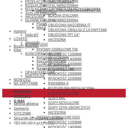
BLACHA STALOWA
PRZEŁĄCZNIK SIEĆ\AGREGAT
ROZŁĄCZNIKI
STAL NIERDZEWNA
ROZŁĄCZNIKI Z POKRĘTŁEM BEZPOŚREDNIM
OBUDOWY STEROWNICZE KOMPAKT AX
ZŁĄCZKI KABLOWE
BLACHA STALOWA
AKCESORIA
STAL NIERDZEWNA
DŁAWIKI KABLOWE
Plastik
OBUDOWA NAŚCIENNA IT
Metal
OBUDOWA OBSŁUGI Z UCHWYTAMI
Harting
OBUDOWA TFT 24''
HAN-KIT
LOVATO
AKCESORIA
Styczniki
SYSTEMY SZAF
Bosch Rexroth
SYSTEMY SZEREGOWE TS8
Erko
KOŃCÓWKI KABLOWE
WYSOKOŚĆ 1200MM
Końcówki oczkowe
WYSOKOŚĆ 1400MM
Końcówki rurowe
WYSOKOŚĆ 1600MM
Końcówki tulejkowe
Nasuwki przewodowe
WYSOKOŚĆ 1800MM
OPASKI KABLOWE
WYSOKOŚĆ 2000MM
NARZĘDZIA
WYSOKOŚĆ 2200MM
NOWOŚCI
IP66\NEMA 4
NA ZAPYTANIE
ROZDZIELNIA INSTALACYJNA
NOWOŚCI
SZAFY ELEKTRONIKI
KONTAKT
SZAFY EMC
O NAS
SZAFY MODUŁOWE
Strona główna
SZAFY SZYN ZBIORCZYCH
Siemens
AKCESORIA
STYCZNIKI
SYSTEMY SZEREGOWE VX25
Styczniki do łączenia silników
WYSOKOŚĆ 1200MM
18.5 kW (40 A przy AC-3)
WYSOKOŚĆ 1400MM