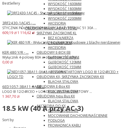
BestSellery
WYSOKOŚĆ 1600MM
WYSOKOŚĆ 1800MM
WYSOKOŚĆ 2000MM
WYSOKOŚĆ 2200MM
3RF2430-1AC45 - ...
AKCESORIA
STYCZNIK PÓŁPRZEWODNIKOWY 3-FAZ. 3RF2, AC 51 30A ...
OBUDOWY MAŁOGABARYTOWE
609,19 zł
1 116,62 zł
SKRZYNKI ZACISKOWE KL
BEZ KOŁNIERZA
Z KOŁNIERZEM
AKCESORIA
KER 480 Y/R - ...
OBUDOWY E-BOX EB
GŁĘBOKOŚĆ 80MM
Wyłącznik 4-polowy 80A w obudowie z blachy ...
GŁĘBOKOŚĆ 120MM
0,00 zł
GŁĘBOKOŚĆ 155MM
AKCESORIA
OBUDOWA KX, SKRZYNKA ZACISKOWA KX
BLACHA STALOWA
OBUDOWA E-Box KX
6ED1057-3BA11-0AA8 ...
BLACHA STALOWA
LOGO 8! 12/24RCEO + LOGO! TD, ZESTAW STARTOWY ...
OBUDOWA typu Bus KX
1 367,70 zł
BLACHA STALOWA
AKCESORIA DO KX
18.5 kW (40 A przy AC-3)
DŁAWIKI KABLOWE
MOCOWANIE DACHOWE/NAŚCIENNE
Sort by
PODŁOGA
PROWADNICA KABLI