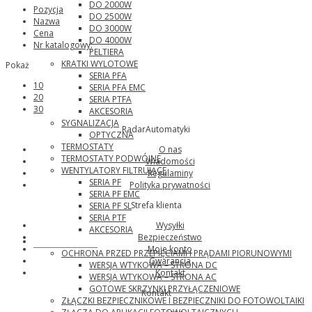
DO 2000W
Pozycja
DO 2500W
Nazwa
DO 3000W
Cena
DO 4000W
Nr katalogowy:
PELTIERA
KRATKI WYLOTOWE
Pokaż
SERIA PFA
10
SERIA PFA EMC
20
SERIA PTFA
30
AKCESORIA
SYGNALIZACJA
RadarAutomatyki
OPTYCZNA
TERMOSTATY
O nas
TERMOSTATY PODWÓJNE
Wiadomości
WENTYLATORY FILTRUJĄCE
Regulaminy
SERIA PF
Polityka prywatności
SERIA PF EMC
Strefa klienta
SERIA PF SL
SERIA PTF
Wysyłki
AKCESORIA
Bezpieczeństwo
Phoenix Contact
Moje konto
OCHRONA PRZED PRZEPIĘCIAMI I PRĄDAMI PIORUNOWYMI
Gwarancja
WERSJA WTYKOWA – STRONA DC
Kontakt
WERSJA WTYKOWA – STRONA AC
GOTOWE SKRZYNKI PRZYŁĄCZENIOWE
Kontakt
ZŁĄCZKI BEZPIECZNIKOWE I BEZPIECZNIKI DO FOTOWOLTAIKI