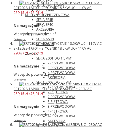
SERIA ER-X
SERIA ER-V, ER-VW
3RT2028-1AF00 - STYCZNIK 18.5KW UC= 110V AC
AKCESORIA
259,15 zł
475,01 zł
KURTYNY BEZPIECZEŃSTWA
SERIA SF4B
SERIA SF4C
Na magazynie:
0
AKCESORIA
Więcej: do potwierdzenia*
WENTYLATORY
SERIA ASEN
Do koszyka
SERIA ASFN
3RT2028-1AF04 - STYCZNIK 18.5KW UC= 110V AC
Wago
290,37 zł
532,24 zł
ZŁĄCZKI
SERIA 2001 DO 1,5MM²
2-PRZEWODOWA
Na magazynie:
0
3-PRZEWODOWA
4-PRZEWODOWA
Więcej: do potwierdzenia*
AKCESORIA
Do koszyka
SERIA 2002 DO 2,5MM²
1-PRZEWODOWA
3RT2028-1AP00 - STYCZNIK 18.5KW UC= 230V AC
2-PIĘTROWA
259,15 zł
475,01 zł
2-PRZEWODOWA
3-PIĘTROWA
3-PRZEWODOWA
Na magazynie:
0
4-PIĘTROWA
Więcej: do potwierdzenia*
4-PRZEWODOWA
AKCESORIA
Do koszyka
SERIA 2004 DO 4MM²