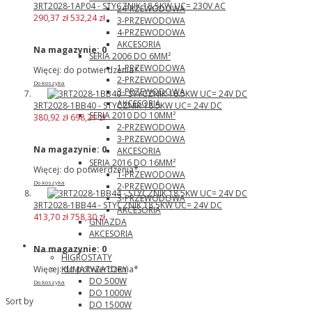
3RT2028-1AP04 - STYCZNIK 18.5KW UC= 230V AC
2-PRZEWODOWA
290,37 zł
532,24 zł
3-PRZEWODOWA
4-PRZEWODOWA
AKCESORIA
Na magazynie:
0
SERIA 2006 DO 6MM²
1-PRZEWODOWA
Więcej: do potwierdzenia*
2-PRZEWODOWA
Do koszyka
3-PRZEWODOWA
AKCESORIA
3RT2028-1BB40 - STYCZNIK 18.5KW UC= 24V DC
SERIA 2010 DO 10MM²
380,92 zł
698,21 zł
2-PRZEWODOWA
3-PRZEWODOWA
Na magazynie:
0
AKCESORIA
SERIA 2016 DO 16MM²
Więcej: do potwierdzenia*
1-PRZEWODOWA
Do koszyka
2-PRZEWODOWA
3-PRZEWODOWA
3RT2028-1BB44 - STYCZNIK 18.5KW UC= 24V DC
AKCESORIA
413,70 zł
758,30 zł
GNIAZDA
AKCESORIA
Pfannenberg
Na magazynie:
0
HIGROSTATY
KLIMATYZATORY
Więcej: do potwierdzenia*
DO 500W
Do koszyka
DO 1000W
Sort by
DO 1500W