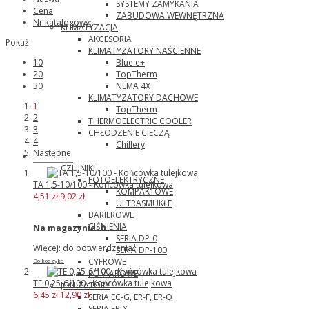
SYSTEMY ZAMYKANIA
Cena
ZABUDOWA WEWNĘTRZNA
Nr katalogowy:
KLIMATYZACJA
AKCESORIA
Pokaż
KLIMATYZATORY NAŚCIENNE
Blue e+
10
TopTherm
20
NEMA 4X
30
KLIMATYZATORY DACHOWE
1
TopTherm
2
THERMOELECTRIC COOLER
3
CHŁODZENIE CIECZĄ
4
Chillery
Następne
Panasonic
CZUJNIKI
FOTOELEKTRYCZNE
TA 1,5-10/100 - Końcówka tulejkowa
KOMPAKTOWE
4,51 zł
9,02 zł
ULTRASMUKŁE
BARIEROWE
CIŚNIENIA
Na magazynie:
0
SERIA DP-0
Więcej: do potwierdzenia*
SERIA DP-100
CYFROWE
Do koszyka
POMIAROWE
TE 0,25-6/100 - Końcówka tulejkowa
JONIZATORY
6,45 zł
12,90 zł
SERIA EC-G, ER-F, ER-Q
SERIA ER-X