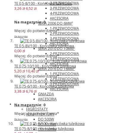
2-PRZEWODOWA
TE 0,5-8/100 - Końcówka tulejkowa
3-PRZEWODOWA
3,26 zł
6,52 zł
4-PRZEWODOWA
AKCESORIA
Na magazynie:
0
SERIA 2006 DO 6MM²
1-PRZEWODOWA
Więcej: do potwierdzenia*
2-PRZEWODOWA
Do koszyka
3-PRZEWODOWA
AKCESORIA
TE 0,5-8V/100 - Końcówka tulejkowa
SERIA 2010 DO 10MM²
0,00 zł
2-PRZEWODOWA
Więcej: do potwierdzenia*
3-PRZEWODOWA
AKCESORIA
TE 0,75-10/100 - Końcówka tulejkowa
SERIA 2016 DO 16MM²
5,20 zł
10,40 zł
1-PRZEWODOWA
Więcej: do potwierdzenia*
2-PRZEWODOWA
3-PRZEWODOWA
TE 0,75-6/100 - Końcówka tulejkowa
AKCESORIA
3,38 zł
6,76 zł
GNIAZDA
AKCESORIA
Pfannenberg
Na magazynie:
0
HIGROSTATY
Więcej: do potwierdzenia*
KLIMATYZATORY
DO 500W
Do koszyka
DO 1000W
TE 0,75-8/100 - Końcówka tulejkowa
DO 1500W