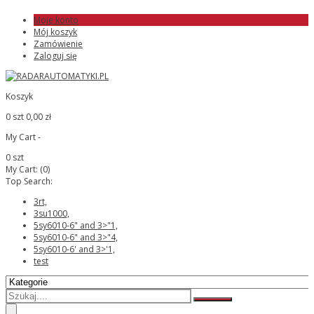
Moje konto
Mój koszyk
Zamówienie
Zaloguj się
Koszyk
0 szt
0,00 zł
My Cart -
0 szt
My Cart:
(0)
Top Search:
3rt,
3su1000,
5sy6010-6" and 3>"1,
5sy6010-6" and 3>"4,
5sy6010-6' and 3>'1,
test