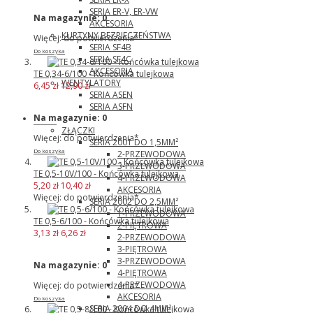
SERIA ER-V, ER-VW
Na magazynie:
0
AKCESORIA
KURTYNY BEZPIECZEŃSTWA
Więcej: do potwierdzenia*
SERIA SF4B
Do koszyka
SERIA SF4C
AKCESORIA
TE 0,34-6/100 - Końcówka tulejkowa
WENTYLATORY
6,45 zł
12,90 zł
SERIA ASEN
SERIA ASFN
Na magazynie:
0
Wago
ZŁĄCZKI
Więcej: do potwierdzenia*
SERIA 2001 DO 1,5MM²
Do koszyka
2-PRZEWODOWA
3-PRZEWODOWA
TE 0,5-10V/100 - Końcówka tulejkowa
4-PRZEWODOWA
5,20 zł
10,40 zł
AKCESORIA
Więcej: do potwierdzenia*
SERIA 2002 DO 2,5MM²
1-PRZEWODOWA
TE 0,5-6/100 - Końcówka tulejkowa
2-PIĘTROWA
3,13 zł
6,26 zł
2-PRZEWODOWA
3-PIĘTROWA
3-PRZEWODOWA
Na magazynie:
0
4-PIĘTROWA
4-PRZEWODOWA
Więcej: do potwierdzenia*
AKCESORIA
Do koszyka
SERIA 2004 DO 4MM²