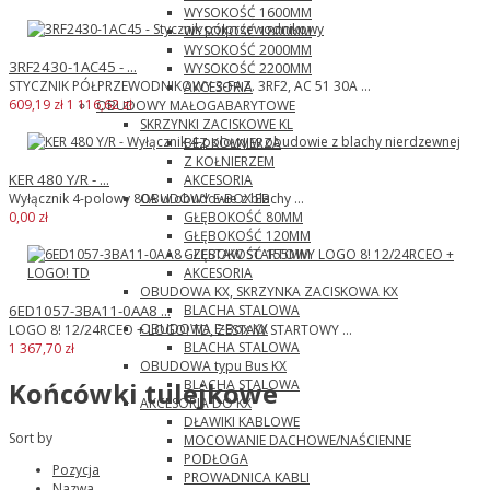
WYSOKOŚĆ 1600MM
WYSOKOŚĆ 1800MM
WYSOKOŚĆ 2000MM
3RF2430-1AC45 - ...
WYSOKOŚĆ 2200MM
STYCZNIK PÓŁPRZEWODNIKOWY 3-FAZ. 3RF2, AC 51 30A ...
AKCESORIA
609,19 zł
1 116,62 zł
OBUDOWY MAŁOGABARYTOWE
SKRZYNKI ZACISKOWE KL
BEZ KOŁNIERZA
Z KOŁNIERZEM
KER 480 Y/R - ...
AKCESORIA
OBUDOWY E-BOX EB
Wyłącznik 4-polowy 80A w obudowie z blachy ...
GŁĘBOKOŚĆ 80MM
0,00 zł
GŁĘBOKOŚĆ 120MM
GŁĘBOKOŚĆ 155MM
AKCESORIA
OBUDOWA KX, SKRZYNKA ZACISKOWA KX
BLACHA STALOWA
6ED1057-3BA11-0AA8 ...
OBUDOWA E-Box KX
LOGO 8! 12/24RCEO + LOGO! TD, ZESTAW STARTOWY ...
BLACHA STALOWA
1 367,70 zł
OBUDOWA typu Bus KX
BLACHA STALOWA
Końcówki tulejkowe
AKCESORIA DO KX
DŁAWIKI KABLOWE
Sort by
MOCOWANIE DACHOWE/NAŚCIENNE
PODŁOGA
Pozycja
PROWADNICA KABLI
Nazwa