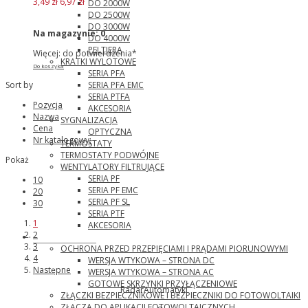
3,49 zł
6,97 zł
DO 2000W
DO 2500W
DO 3000W
Na magazynie:
0
DO 4000W
PELTIERA
Więcej: do potwierdzenia*
KRATKI WYLOTOWE
Do koszyka
SERIA PFA
SERIA PFA EMC
Sort by
SERIA PTFA
Pozycja
AKCESORIA
Nazwa
SYGNALIZACJA
Cena
OPTYCZNA
Nr katalogowy:
TERMOSTATY
TERMOSTATY PODWÓJNE
Pokaż
WENTYLATORY FILTRUJĄCE
SERIA PF
10
SERIA PF EMC
20
SERIA PF SL
30
SERIA PTF
1
AKCESORIA
2
Phoenix Contact
3
OCHRONA PRZED PRZEPIĘCIAMI I PRĄDAMI PIORUNOWYMI
4
WERSJA WTYKOWA – STRONA DC
Następne
WERSJA WTYKOWA – STRONA AC
GOTOWE SKRZYNKI PRZYŁĄCZENIOWE
RadarAutomatyki
ZŁĄCZKI BEZPIECZNIKOWE I BEZPIECZNIKI DO FOTOWOLTAIKI
ZŁĄCZA DO APLIKACJI FOTOWOLTAICZNYCH