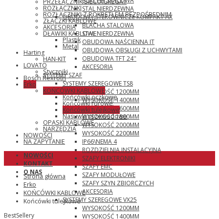
BLACHA STALOWA
PRZEŁĄCZNIK SIEĆ\AGREGAT
ROZŁĄCZNIKI
STAL NIERDZEWNA
ROZŁĄCZNIKI Z POKRĘTŁEM BEZPOŚREDNIM
OBUDOWY STEROWNICZE KOMPAKT AX
ZŁĄCZKI KABLOWE
BLACHA STALOWA
AKCESORIA
STAL NIERDZEWNA
DŁAWIKI KABLOWE
Plastik
OBUDOWA NAŚCIENNA IT
Metal
OBUDOWA OBSŁUGI Z UCHWYTAMI
Harting
OBUDOWA TFT 24''
HAN-KIT
LOVATO
AKCESORIA
Styczniki
SYSTEMY SZAF
Bosch Rexroth
SYSTEMY SZEREGOWE TS8
Erko
KOŃCÓWKI KABLOWE
WYSOKOŚĆ 1200MM
Końcówki oczkowe
WYSOKOŚĆ 1400MM
Końcówki rurowe
WYSOKOŚĆ 1600MM
Końcówki tulejkowe
Nasuwki przewodowe
WYSOKOŚĆ 1800MM
OPASKI KABLOWE
WYSOKOŚĆ 2000MM
NARZĘDZIA
WYSOKOŚĆ 2200MM
NOWOŚCI
IP66\NEMA 4
NA ZAPYTANIE
ROZDZIELNIA INSTALACYJNA
NOWOŚCI
SZAFY ELEKTRONIKI
KONTAKT
SZAFY EMC
O NAS
SZAFY MODUŁOWE
Strona główna
SZAFY SZYN ZBIORCZYCH
Erko
AKCESORIA
KOŃCÓWKI KABLOWE
SYSTEMY SZEREGOWE VX25
Końcówki tulejkowe
WYSOKOŚĆ 1200MM
BestSellery
WYSOKOŚĆ 1400MM