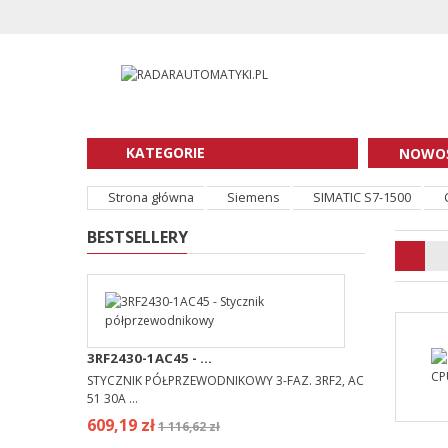
KATEGORIE
NOWOŚ
Strona główna
Siemens
SIMATIC S7-1500
BESTSELLERY
3RF2430-1AC45 - ...
STYCZNIK PÓŁPRZEWODNIKOWY 3-FAZ. 3RF2, AC
51 30A ...
609,19 zł
1 116,62 zł