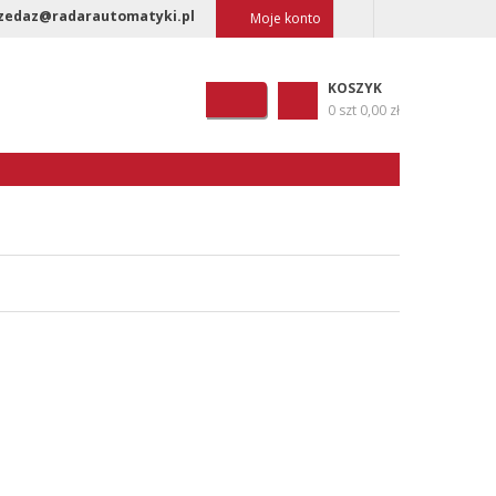
zedaz@radarautomatyki.pl
Moje konto
KOSZYK
0 szt
0,00 zł