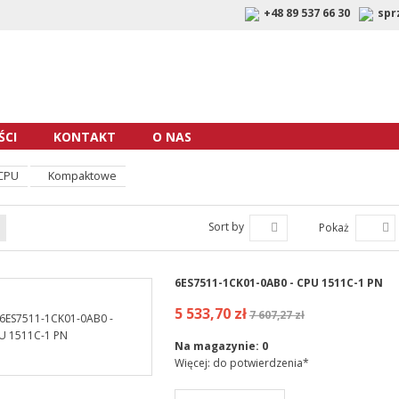
+48 89 537 66 30
spr
CI
KONTAKT
O NAS
CPU
Kompaktowe
Sort by
Pokaż
6ES7511-1CK01-0AB0 - CPU 1511C-1 PN
5 533,70 zł
7 607,27 zł
Na magazynie:
0
Więcej: do potwierdzenia*