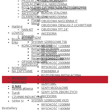
BLACHA STALOWA
PRZEŁĄCZNIK SIEĆ\AGREGAT
ROZŁĄCZNIKI
STAL NIERDZEWNA
ROZŁĄCZNIKI Z POKRĘTŁEM BEZPOŚREDNIM
OBUDOWY STEROWNICZE KOMPAKT AX
ZŁĄCZKI KABLOWE
BLACHA STALOWA
AKCESORIA
STAL NIERDZEWNA
DŁAWIKI KABLOWE
Plastik
OBUDOWA NAŚCIENNA IT
Metal
OBUDOWA OBSŁUGI Z UCHWYTAMI
Harting
OBUDOWA TFT 24''
HAN-KIT
LOVATO
AKCESORIA
Styczniki
SYSTEMY SZAF
Bosch Rexroth
SYSTEMY SZEREGOWE TS8
Erko
KOŃCÓWKI KABLOWE
WYSOKOŚĆ 1200MM
Końcówki oczkowe
WYSOKOŚĆ 1400MM
Końcówki rurowe
WYSOKOŚĆ 1600MM
Końcówki tulejkowe
Nasuwki przewodowe
WYSOKOŚĆ 1800MM
OPASKI KABLOWE
WYSOKOŚĆ 2000MM
NARZĘDZIA
WYSOKOŚĆ 2200MM
NOWOŚCI
IP66\NEMA 4
NA ZAPYTANIE
ROZDZIELNIA INSTALACYJNA
NOWOŚCI
SZAFY ELEKTRONIKI
KONTAKT
SZAFY EMC
O NAS
SZAFY MODUŁOWE
Strona główna
SZAFY SZYN ZBIORCZYCH
Turck
AKCESORIA
CZUJNIKI INDUKCYJNE
SYSTEMY SZEREGOWE VX25
SERIA SI
WYSOKOŚĆ 1200MM
BestSellery
WYSOKOŚĆ 1400MM