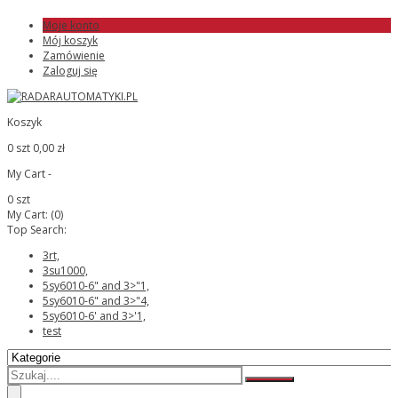
Moje konto
Mój koszyk
Zamówienie
Zaloguj się
Koszyk
0 szt
0,00 zł
My Cart -
0 szt
My Cart:
(0)
Top Search:
3rt,
3su1000,
5sy6010-6" and 3>"1,
5sy6010-6" and 3>"4,
5sy6010-6' and 3>'1,
test