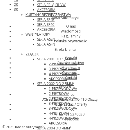
20
SERIA ER-V, ER-VW
30
AKCESORIA
KURTYNY BEZPIECZEŃSTWA
RadarAutomatyki
SERIA SF4B
SERIA SF4C
O nas
AKCESORIA
Wiadomości
WENTYLATORY
Regulaminy
SERIA ASEN
Polityka prywatności
SERIA ASFN
Wago
Strefa klienta
ZŁĄCZKI
Wysyłki
SERIA 2001 DO 1,5MM²
Bezpieczeństwo
2-PRZEWODOWA
Moje konto
3-PRZEWODOWA
Gwarancja
4-PRZEWODOWA
Kontakt
AKCESORIA
SERIA 2002 DO 2,5MM²
Kontakt
1-PRZEWODOWA
2-PIĘTROWA
icon
2-PRZEWODOWA
Adres: Lubelska 45, 10-410 Olsztyn
3-PIĘTROWA
icon
Sprzedaż / Oferty
3-PRZEWODOWA
icon
4-PIĘTROWA
TEL : 89 5376630
4-PRZEWODOWA
Facebook
AKCESORIA
© 2021 Radar Automatyki
SERIA 2004 DO 4MM²