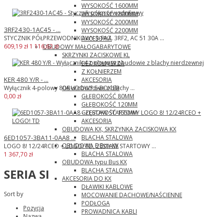
WYSOKOŚĆ 1600MM
WYSOKOŚĆ 1800MM
WYSOKOŚĆ 2000MM
3RF2430-1AC45 - ...
WYSOKOŚĆ 2200MM
STYCZNIK PÓŁPRZEWODNIKOWY 3-FAZ. 3RF2, AC 51 30A ...
AKCESORIA
609,19 zł
1 116,62 zł
OBUDOWY MAŁOGABARYTOWE
SKRZYNKI ZACISKOWE KL
BEZ KOŁNIERZA
Z KOŁNIERZEM
KER 480 Y/R - ...
AKCESORIA
OBUDOWY E-BOX EB
Wyłącznik 4-polowy 80A w obudowie z blachy ...
GŁĘBOKOŚĆ 80MM
0,00 zł
GŁĘBOKOŚĆ 120MM
GŁĘBOKOŚĆ 155MM
AKCESORIA
OBUDOWA KX, SKRZYNKA ZACISKOWA KX
BLACHA STALOWA
6ED1057-3BA11-0AA8 ...
OBUDOWA E-Box KX
LOGO 8! 12/24RCEO + LOGO! TD, ZESTAW STARTOWY ...
BLACHA STALOWA
1 367,70 zł
OBUDOWA typu Bus KX
BLACHA STALOWA
SERIA SI
AKCESORIA DO KX
DŁAWIKI KABLOWE
Sort by
MOCOWANIE DACHOWE/NAŚCIENNE
PODŁOGA
Pozycja
PROWADNICA KABLI
Nazwa