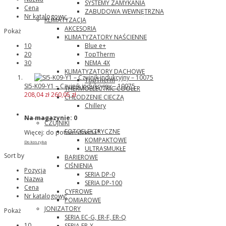
SYSTEMY ZAMYKANIA
Cena
ZABUDOWA WEWNĘTRZNA
Nr katalogowy:
KLIMATYZACJA
AKCESORIA
Pokaż
KLIMATYZATORY NAŚCIENNE
Blue e+
10
TopTherm
20
NEMA 4X
30
KLIMATYZATORY DACHOWE
TopTherm
SI5-K09-Y1 – Czujnik indukcyjny – 10075
THERMOELECTRIC COOLER
208,04 zł
260,05 zł
CHŁODZENIE CIECZĄ
Chillery
Panasonic
Na magazynie:
0
CZUJNIKI
FOTOELEKTRYCZNE
Więcej: do potwierdzenia*
KOMPAKTOWE
Do koszyka
ULTRASMUKŁE
Sort by
BARIEROWE
CIŚNIENIA
Pozycja
SERIA DP-0
Nazwa
SERIA DP-100
Cena
CYFROWE
Nr katalogowy:
POMIAROWE
JONIZATORY
Pokaż
SERIA EC-G, ER-F, ER-Q
10
SERIA ER-X