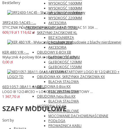
BestSellery
WYSOKOŚĆ 1600MM
WYSOKOŚĆ 1800MM
WYSOKOŚĆ 2000MM
WYSOKOŚĆ 2200MM
3RF2430-1AC45 - ...
AKCESORIA
STYCZNIK PÓŁPRZEWODNIKOWY 3-FAZ. 3RF2, AC 51 30A ...
OBUDOWY MAŁOGABARYTOWE
609,19 zł
1 116,62 zł
SKRZYNKI ZACISKOWE KL
BEZ KOŁNIERZA
Z KOŁNIERZEM
AKCESORIA
KER 480 Y/R - ...
OBUDOWY E-BOX EB
GŁĘBOKOŚĆ 80MM
Wyłącznik 4-polowy 80A w obudowie z blachy ...
GŁĘBOKOŚĆ 120MM
0,00 zł
GŁĘBOKOŚĆ 155MM
AKCESORIA
OBUDOWA KX, SKRZYNKA ZACISKOWA KX
BLACHA STALOWA
OBUDOWA E-Box KX
6ED1057-3BA11-0AA8 ...
BLACHA STALOWA
LOGO 8! 12/24RCEO + LOGO! TD, ZESTAW STARTOWY ...
OBUDOWA typu Bus KX
1 367,70 zł
BLACHA STALOWA
AKCESORIA DO KX
SZAFY MODUŁOWE
DŁAWIKI KABLOWE
MOCOWANIE DACHOWE/NAŚCIENNE
Sort by
PODŁOGA
PROWADNICA KABLI
Pozycja