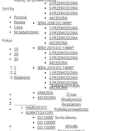
Więcej: do potwierdzenia*
2-PRZEWODOWA
3-PRZEWODOWA
Sort by
4-PRZEWODOWA
Pozycja
AKCESORIA
Nazwa
SERIA 2006 DO 6MM²
Cena
1-PRZEWODOWA
Nr katalogowy:
2-PRZEWODOWA
3-PRZEWODOWA
Pokaż
AKCESORIA
SERIA 2010 DO 10MM²
10
2-PRZEWODOWA
20
3-PRZEWODOWA
30
AKCESORIA
1
SERIA 2016 DO 16MM²
2
1-PRZEWODOWA
Następne
2-PRZEWODOWA
3-PRZEWODOWA
RadarAutomatyki
AKCESORIA
GNIAZDA
O nas
AKCESORIA
Wiadomości
Pfannenberg
Regulaminy
HIGROSTATY
Polityka prywatności
KLIMATYZATORY
DO 500W
Strefa klienta
DO 1000W
Wysyłki
DO 1500W