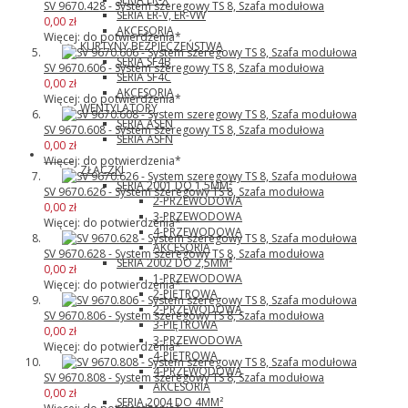
SV 9670.428 - System szeregowy TS 8, Szafa modułowa
SERIA ER-V, ER-VW
0,00 zł
AKCESORIA
Więcej: do potwierdzenia*
KURTYNY BEZPIECZEŃSTWA
SERIA SF4B
SV 9670.606 - System szeregowy TS 8, Szafa modułowa
SERIA SF4C
0,00 zł
AKCESORIA
Więcej: do potwierdzenia*
WENTYLATORY
SERIA ASEN
SV 9670.608 - System szeregowy TS 8, Szafa modułowa
SERIA ASFN
0,00 zł
Wago
Więcej: do potwierdzenia*
ZŁĄCZKI
SERIA 2001 DO 1,5MM²
SV 9670.626 - System szeregowy TS 8, Szafa modułowa
2-PRZEWODOWA
0,00 zł
3-PRZEWODOWA
Więcej: do potwierdzenia*
4-PRZEWODOWA
AKCESORIA
SV 9670.628 - System szeregowy TS 8, Szafa modułowa
SERIA 2002 DO 2,5MM²
0,00 zł
1-PRZEWODOWA
Więcej: do potwierdzenia*
2-PIĘTROWA
2-PRZEWODOWA
SV 9670.806 - System szeregowy TS 8, Szafa modułowa
3-PIĘTROWA
0,00 zł
3-PRZEWODOWA
Więcej: do potwierdzenia*
4-PIĘTROWA
4-PRZEWODOWA
SV 9670.808 - System szeregowy TS 8, Szafa modułowa
AKCESORIA
0,00 zł
SERIA 2004 DO 4MM²