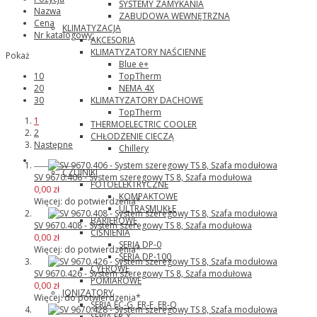
SYSTEMY ZAMYKANIA
Nazwa
ZABUDOWA WEWNĘTRZNA
Cena
KLIMATYZACJA
Nr katalogowy:
AKCESORIA
KLIMATYZATORY NAŚCIENNE
Pokaż
Blue e+
TopTherm
10
NEMA 4X
20
KLIMATYZATORY DACHOWE
30
TopTherm
1
THERMOELECTRIC COOLER
2
CHŁODZENIE CIECZĄ
Następne
Chillery
Panasonic
CZUJNIKI
SV 9670.406 - System szeregowy TS 8, Szafa modułowa
FOTOELEKTRYCZNE
0,00 zł
KOMPAKTOWE
Więcej: do potwierdzenia*
ULTRASMUKŁE
BARIEROWE
SV 9670.408 - System szeregowy TS 8, Szafa modułowa
CIŚNIENIA
0,00 zł
SERIA DP-0
Więcej: do potwierdzenia*
SERIA DP-100
CYFROWE
SV 9670.426 - System szeregowy TS 8, Szafa modułowa
POMIAROWE
0,00 zł
JONIZATORY
Więcej: do potwierdzenia*
SERIA EC-G, ER-F, ER-Q
SERIA ER-X