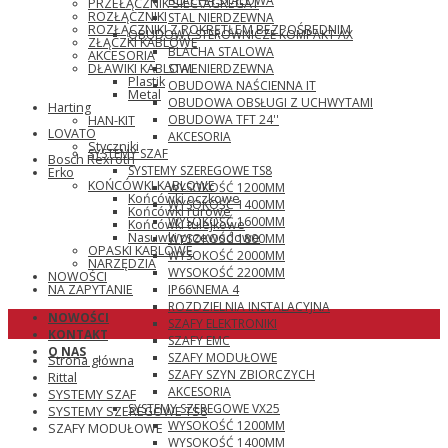
BLACHA STALOWA
PRZEŁĄCZNIK SIEĆ\AGREGAT
ROZŁĄCZNIKI
STAL NIERDZEWNA
ROZŁĄCZNIKI Z POKRĘTŁEM BEZPOŚREDNIM
OBUDOWY STEROWNICZE KOMPAKT AX
ZŁĄCZKI KABLOWE
BLACHA STALOWA
AKCESORIA
STAL NIERDZEWNA
DŁAWIKI KABLOWE
Plastik
OBUDOWA NAŚCIENNA IT
Metal
OBUDOWA OBSŁUGI Z UCHWYTAMI
Harting
OBUDOWA TFT 24''
HAN-KIT
LOVATO
AKCESORIA
Styczniki
SYSTEMY SZAF
Bosch Rexroth
SYSTEMY SZEREGOWE TS8
Erko
KOŃCÓWKI KABLOWE
WYSOKOŚĆ 1200MM
Końcówki oczkowe
WYSOKOŚĆ 1400MM
Końcówki rurowe
WYSOKOŚĆ 1600MM
Końcówki tulejkowe
Nasuwki przewodowe
WYSOKOŚĆ 1800MM
OPASKI KABLOWE
WYSOKOŚĆ 2000MM
NARZĘDZIA
WYSOKOŚĆ 2200MM
NOWOŚCI
IP66\NEMA 4
NA ZAPYTANIE
ROZDZIELNIA INSTALACYJNA
NOWOŚCI
SZAFY ELEKTRONIKI
KONTAKT
SZAFY EMC
O NAS
SZAFY MODUŁOWE
Strona główna
SZAFY SZYN ZBIORCZYCH
Rittal
AKCESORIA
SYSTEMY SZAF
SYSTEMY SZEREGOWE VX25
SYSTEMY SZEREGOWE TS8
WYSOKOŚĆ 1200MM
SZAFY MODUŁOWE
WYSOKOŚĆ 1400MM