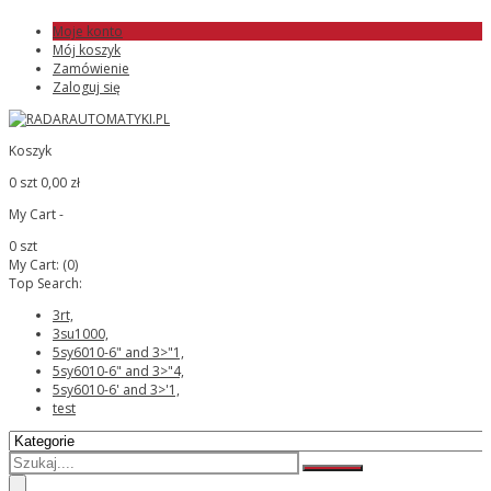
Moje konto
Mój koszyk
Zamówienie
Zaloguj się
Koszyk
0 szt
0,00 zł
My Cart -
0 szt
My Cart:
(0)
Top Search:
3rt,
3su1000,
5sy6010-6" and 3>"1,
5sy6010-6" and 3>"4,
5sy6010-6' and 3>'1,
test