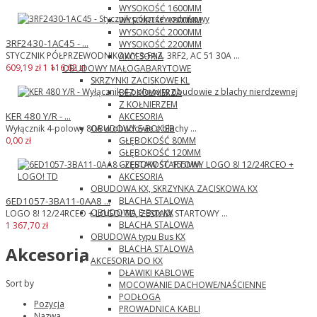
WYSOKOŚĆ 1600MM
WYSOKOŚĆ 1800MM
WYSOKOŚĆ 2000MM
3RF2430-1AC45 - ...
WYSOKOŚĆ 2200MM
STYCZNIK PÓŁPRZEWODNIKOWY 3-FAZ. 3RF2, AC 51 30A ...
AKCESORIA
609,19 zł
1 116,62 zł
OBUDOWY MAŁOGABARYTOWE
SKRZYNKI ZACISKOWE KL
BEZ KOŁNIERZA
Z KOŁNIERZEM
KER 480 Y/R - ...
AKCESORIA
OBUDOWY E-BOX EB
Wyłącznik 4-polowy 80A w obudowie z blachy ...
GŁĘBOKOŚĆ 80MM
0,00 zł
GŁĘBOKOŚĆ 120MM
GŁĘBOKOŚĆ 155MM
AKCESORIA
OBUDOWA KX, SKRZYNKA ZACISKOWA KX
BLACHA STALOWA
6ED1057-3BA11-0AA8 ...
OBUDOWA E-Box KX
LOGO 8! 12/24RCEO + LOGO! TD, ZESTAW STARTOWY ...
BLACHA STALOWA
1 367,70 zł
OBUDOWA typu Bus KX
BLACHA STALOWA
Akcesoria
AKCESORIA DO KX
DŁAWIKI KABLOWE
Sort by
MOCOWANIE DACHOWE/NAŚCIENNE
PODŁOGA
Pozycja
PROWADNICA KABLI
Nazwa