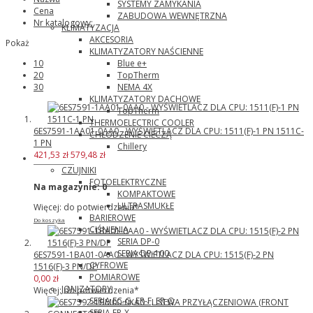
SYSTEMY ZAMYKANIA
Cena
ZABUDOWA WEWNĘTRZNA
Nr katalogowy:
KLIMATYZACJA
AKCESORIA
Pokaż
KLIMATYZATORY NAŚCIENNE
Blue e+
10
TopTherm
20
NEMA 4X
30
KLIMATYZATORY DACHOWE
TopTherm
THERMOELECTRIC COOLER
6ES7591-1AA01-0AA0 - WYŚWIETLACZ DLA CPU: 1511(F)-1 PN 1511C-
CHŁODZENIE CIECZĄ
1 PN
Chillery
421,53 zł
579,48 zł
Panasonic
CZUJNIKI
FOTOELEKTRYCZNE
Na magazynie:
0
KOMPAKTOWE
ULTRASMUKŁE
Więcej: do potwierdzenia*
BARIEROWE
Do koszyka
CIŚNIENIA
SERIA DP-0
SERIA DP-100
6ES7591-1BA01-0AA0 - WYŚWIETLACZ DLA CPU: 1515(F)-2 PN
CYFROWE
1516(F)-3 PN/DP
POMIAROWE
0,00 zł
JONIZATORY
Więcej: do potwierdzenia*
SERIA EC-G, ER-F, ER-Q
SERIA ER-X