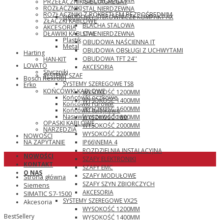
BLACHA STALOWA
PRZEŁĄCZNIK SIEĆ\AGREGAT
ROZŁĄCZNIKI
STAL NIERDZEWNA
ROZŁĄCZNIKI Z POKRĘTŁEM BEZPOŚREDNIM
OBUDOWY STEROWNICZE KOMPAKT AX
ZŁĄCZKI KABLOWE
BLACHA STALOWA
AKCESORIA
STAL NIERDZEWNA
DŁAWIKI KABLOWE
Plastik
OBUDOWA NAŚCIENNA IT
Metal
OBUDOWA OBSŁUGI Z UCHWYTAMI
Harting
OBUDOWA TFT 24''
HAN-KIT
LOVATO
AKCESORIA
Styczniki
SYSTEMY SZAF
Bosch Rexroth
SYSTEMY SZEREGOWE TS8
Erko
KOŃCÓWKI KABLOWE
WYSOKOŚĆ 1200MM
Końcówki oczkowe
WYSOKOŚĆ 1400MM
Końcówki rurowe
WYSOKOŚĆ 1600MM
Końcówki tulejkowe
Nasuwki przewodowe
WYSOKOŚĆ 1800MM
OPASKI KABLOWE
WYSOKOŚĆ 2000MM
NARZĘDZIA
WYSOKOŚĆ 2200MM
NOWOŚCI
IP66\NEMA 4
NA ZAPYTANIE
ROZDZIELNIA INSTALACYJNA
NOWOŚCI
SZAFY ELEKTRONIKI
KONTAKT
SZAFY EMC
O NAS
SZAFY MODUŁOWE
Strona główna
SZAFY SZYN ZBIORCZYCH
Siemens
AKCESORIA
SIMATIC S7-1500
SYSTEMY SZEREGOWE VX25
Akcesoria
WYSOKOŚĆ 1200MM
BestSellery
WYSOKOŚĆ 1400MM