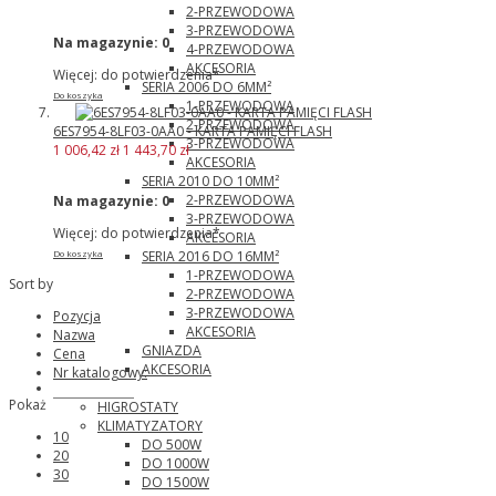
2-PRZEWODOWA
3-PRZEWODOWA
Na magazynie:
0
4-PRZEWODOWA
AKCESORIA
Więcej: do potwierdzenia*
SERIA 2006 DO 6MM²
Do koszyka
1-PRZEWODOWA
2-PRZEWODOWA
6ES7954-8LF03-0AA0 - KARTA PAMIĘCI FLASH
3-PRZEWODOWA
1 006,42 zł
1 443,70 zł
AKCESORIA
SERIA 2010 DO 10MM²
2-PRZEWODOWA
Na magazynie:
0
3-PRZEWODOWA
Więcej: do potwierdzenia*
AKCESORIA
SERIA 2016 DO 16MM²
Do koszyka
1-PRZEWODOWA
Sort by
2-PRZEWODOWA
3-PRZEWODOWA
Pozycja
AKCESORIA
Nazwa
GNIAZDA
Cena
AKCESORIA
Nr katalogowy:
Pfannenberg
Pokaż
HIGROSTATY
KLIMATYZATORY
10
DO 500W
20
DO 1000W
30
DO 1500W