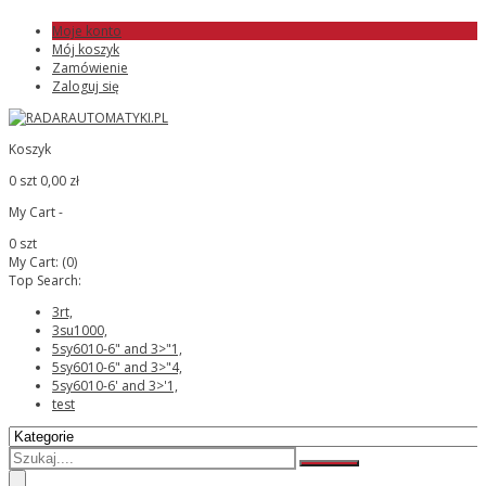
Moje konto
Mój koszyk
Zamówienie
Zaloguj się
Koszyk
0 szt
0,00 zł
My Cart -
0 szt
My Cart:
(0)
Top Search:
3rt,
3su1000,
5sy6010-6" and 3>"1,
5sy6010-6" and 3>"4,
5sy6010-6' and 3>'1,
test