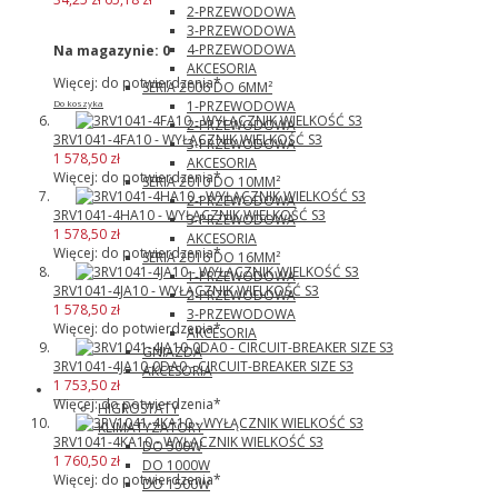
2-PRZEWODOWA
3-PRZEWODOWA
4-PRZEWODOWA
Na magazynie:
0
AKCESORIA
Więcej: do potwierdzenia*
SERIA 2006 DO 6MM²
1-PRZEWODOWA
Do koszyka
2-PRZEWODOWA
3RV1041-4FA10 - WYŁĄCZNIK WIELKOŚĆ S3
3-PRZEWODOWA
1 578,50 zł
AKCESORIA
Więcej: do potwierdzenia*
SERIA 2010 DO 10MM²
2-PRZEWODOWA
3RV1041-4HA10 - WYŁĄCZNIK WIELKOŚĆ S3
3-PRZEWODOWA
1 578,50 zł
AKCESORIA
Więcej: do potwierdzenia*
SERIA 2016 DO 16MM²
1-PRZEWODOWA
3RV1041-4JA10 - WYŁĄCZNIK WIELKOŚĆ S3
2-PRZEWODOWA
1 578,50 zł
3-PRZEWODOWA
Więcej: do potwierdzenia*
AKCESORIA
GNIAZDA
3RV1041-4JA10-0DA0 - CIRCUIT-BREAKER SIZE S3
AKCESORIA
1 753,50 zł
Pfannenberg
Więcej: do potwierdzenia*
HIGROSTATY
KLIMATYZATORY
3RV1041-4KA10 - WYŁĄCZNIK WIELKOŚĆ S3
DO 500W
1 760,50 zł
DO 1000W
Więcej: do potwierdzenia*
DO 1500W