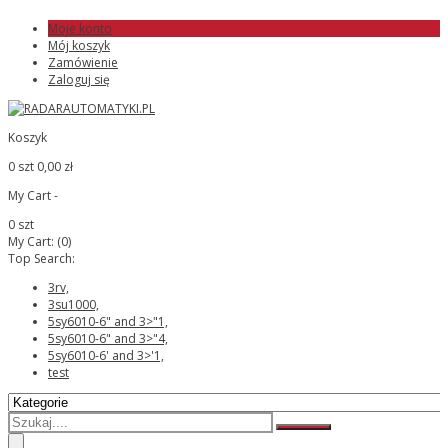
Moje konto
Mój koszyk
Zamówienie
Zaloguj się
Koszyk
0 szt
0,00 zł
My Cart -
0 szt
My Cart:
(0)
Top Search:
3rv,
3su1000,
5sy6010-6" and 3>"1,
5sy6010-6" and 3>"4,
5sy6010-6' and 3>'1,
test