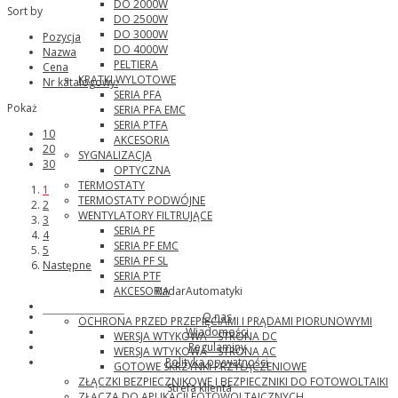
DO 2000W
Sort by
DO 2500W
DO 3000W
Pozycja
DO 4000W
Nazwa
PELTIERA
Cena
KRATKI WYLOTOWE
Nr katalogowy:
SERIA PFA
Pokaż
SERIA PFA EMC
SERIA PTFA
10
AKCESORIA
20
SYGNALIZACJA
30
OPTYCZNA
TERMOSTATY
1
TERMOSTATY PODWÓJNE
2
WENTYLATORY FILTRUJĄCE
3
SERIA PF
4
SERIA PF EMC
5
SERIA PF SL
Następne
SERIA PTF
AKCESORIA
RadarAutomatyki
Phoenix Contact
O nas
OCHRONA PRZED PRZEPIĘCIAMI I PRĄDAMI PIORUNOWYMI
Wiadomości
WERSJA WTYKOWA – STRONA DC
Regulaminy
WERSJA WTYKOWA – STRONA AC
Polityka prywatności
GOTOWE SKRZYNKI PRZYŁĄCZENIOWE
ZŁĄCZKI BEZPIECZNIKOWE I BEZPIECZNIKI DO FOTOWOLTAIKI
Strefa klienta
ZŁĄCZA DO APLIKACJI FOTOWOLTAICZNYCH