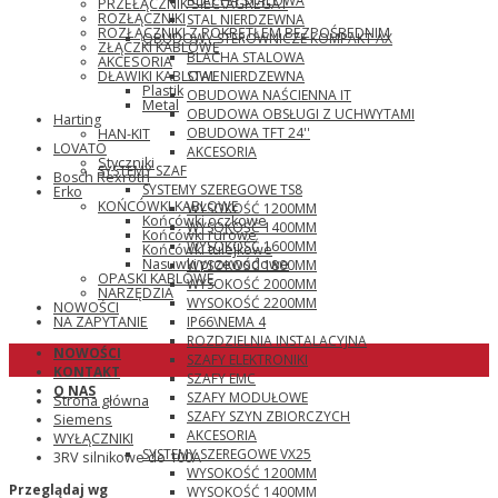
BLACHA STALOWA
PRZEŁĄCZNIK SIEĆ\AGREGAT
ROZŁĄCZNIKI
STAL NIERDZEWNA
ROZŁĄCZNIKI Z POKRĘTŁEM BEZPOŚREDNIM
OBUDOWY STEROWNICZE KOMPAKT AX
ZŁĄCZKI KABLOWE
BLACHA STALOWA
AKCESORIA
STAL NIERDZEWNA
DŁAWIKI KABLOWE
Plastik
OBUDOWA NAŚCIENNA IT
Metal
OBUDOWA OBSŁUGI Z UCHWYTAMI
Harting
OBUDOWA TFT 24''
HAN-KIT
LOVATO
AKCESORIA
Styczniki
SYSTEMY SZAF
Bosch Rexroth
SYSTEMY SZEREGOWE TS8
Erko
KOŃCÓWKI KABLOWE
WYSOKOŚĆ 1200MM
Końcówki oczkowe
WYSOKOŚĆ 1400MM
Końcówki rurowe
WYSOKOŚĆ 1600MM
Końcówki tulejkowe
Nasuwki przewodowe
WYSOKOŚĆ 1800MM
OPASKI KABLOWE
WYSOKOŚĆ 2000MM
NARZĘDZIA
WYSOKOŚĆ 2200MM
NOWOŚCI
IP66\NEMA 4
NA ZAPYTANIE
ROZDZIELNIA INSTALACYJNA
NOWOŚCI
SZAFY ELEKTRONIKI
KONTAKT
SZAFY EMC
O NAS
SZAFY MODUŁOWE
Strona główna
SZAFY SZYN ZBIORCZYCH
Siemens
AKCESORIA
WYŁĄCZNIKI
SYSTEMY SZEREGOWE VX25
3RV silnikowe do 100A
WYSOKOŚĆ 1200MM
Przeglądaj wg
WYSOKOŚĆ 1400MM