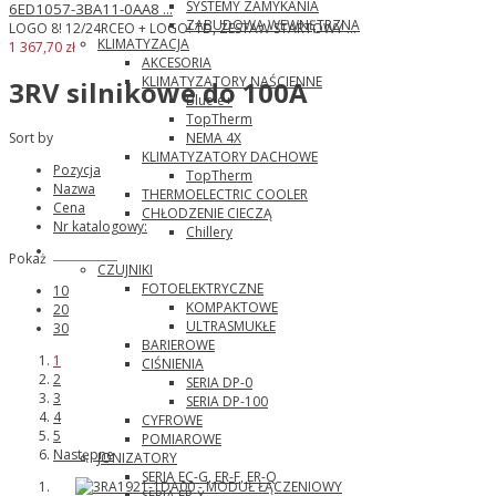
SYSTEMY ZAMYKANIA
6ED1057-3BA11-0AA8 ...
ZABUDOWA WEWNĘTRZNA
LOGO 8! 12/24RCEO + LOGO! TD, ZESTAW STARTOWY ...
KLIMATYZACJA
1 367,70 zł
AKCESORIA
KLIMATYZATORY NAŚCIENNE
3RV silnikowe do 100A
Blue e+
TopTherm
NEMA 4X
Sort by
KLIMATYZATORY DACHOWE
Pozycja
TopTherm
Nazwa
THERMOELECTRIC COOLER
Cena
CHŁODZENIE CIECZĄ
Nr katalogowy:
Chillery
Panasonic
Pokaż
CZUJNIKI
FOTOELEKTRYCZNE
10
KOMPAKTOWE
20
ULTRASMUKŁE
30
BARIEROWE
1
CIŚNIENIA
2
SERIA DP-0
3
SERIA DP-100
4
CYFROWE
5
POMIAROWE
Następne
JONIZATORY
SERIA EC-G, ER-F, ER-Q
SERIA ER-X