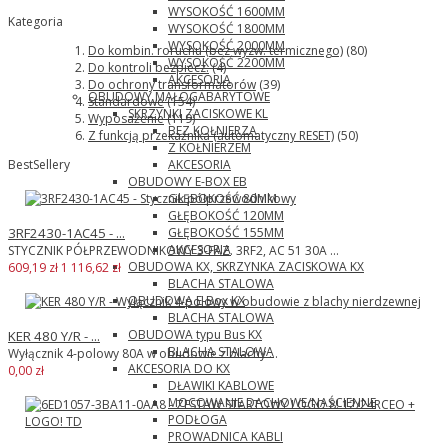
WYSOKOŚĆ 1600MM
Kategoria
WYSOKOŚĆ 1800MM
WYSOKOŚĆ 2000MM
Do kombin. roruchu (bez wyzw. termicznego)
(80)
WYSOKOŚĆ 2200MM
Do kontroli bezpiecz.
(4)
AKCESORIA
Do ochrony transformatorów
(39)
OBUDOWY MAŁOGABARYTOWE
Standardowe
(154)
SKRZYNKI ZACISKOWE KL
Wyposażenie
(119)
BEZ KOŁNIERZA
Z funkcją przekaźnika (automatyczny RESET)
(50)
Z KOŁNIERZEM
AKCESORIA
BestSellery
OBUDOWY E-BOX EB
GŁĘBOKOŚĆ 80MM
GŁĘBOKOŚĆ 120MM
GŁĘBOKOŚĆ 155MM
3RF2430-1AC45 - ...
AKCESORIA
STYCZNIK PÓŁPRZEWODNIKOWY 3-FAZ. 3RF2, AC 51 30A ...
OBUDOWA KX, SKRZYNKA ZACISKOWA KX
609,19 zł
1 116,62 zł
BLACHA STALOWA
OBUDOWA E-Box KX
BLACHA STALOWA
OBUDOWA typu Bus KX
KER 480 Y/R - ...
BLACHA STALOWA
Wyłącznik 4-polowy 80A w obudowie z blachy ...
AKCESORIA DO KX
0,00 zł
DŁAWIKI KABLOWE
MOCOWANIE DACHOWE/NAŚCIENNE
PODŁOGA
PROWADNICA KABLI