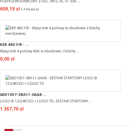
PÓŁPRZEWODNIKOWY 3-FAZ. 3RF2, AC 51 30A ...
609,19 zł
1 116,62 zł
KER 480 Y/R - ...
Wyłącznik 4-polowy 80A w obudowie z blachy ...
0,00 zł
6ED1057-3BA11-0AA8 ...
LOGO 8! 12/24RCEO + LOGO! TD, ZESTAW STARTOWY ...
1 367,70 zł