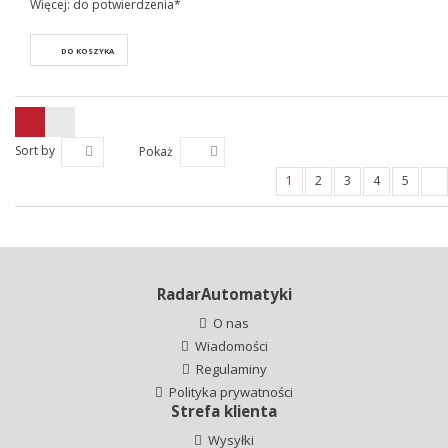
Więcej: do potwierdzenia*
DO KOSZYKA
Sort by
Pokaż
1
2
3
4
5
RadarAutomatyki
O nas
Wiadomości
Regulaminy
Polityka prywatności
Strefa klienta
Wysyłki