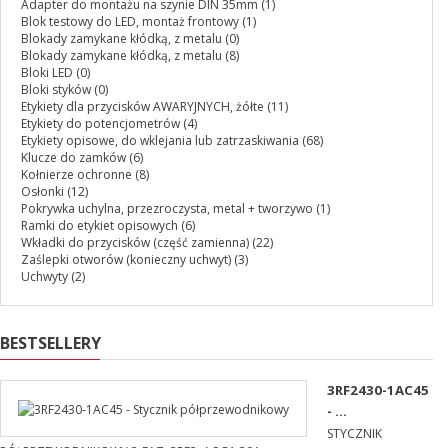
Adapter do montażu na szynie DIN 35mm
(1)
Blok testowy do LED, montaż frontowy
(1)
Blokady zamykane kłódką, z metalu
(0)
Blokady zamykane kłódką, z metalu
(8)
Bloki LED
(0)
Bloki styków
(0)
Etykiety dla przycisków AWARYJNYCH, żółte
(11)
Etykiety do potencjometrów
(4)
Etykiety opisowe, do wklejania lub zatrzaskiwania
(68)
Klucze do zamków
(6)
Kołnierze ochronne
(8)
Osłonki
(12)
Pokrywka uchylna, przezroczysta, metal + tworzywo
(1)
Ramki do etykiet opisowych
(6)
Wkładki do przycisków (część zamienna)
(22)
Zaślepki otworów (konieczny uchwyt)
(3)
Uchwyty
(2)
BESTSELLERY
3RF2430-1AC45
- ...
STYCZNIK