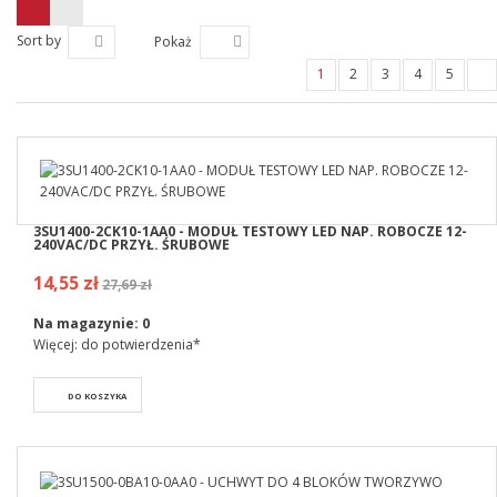
Sort by
Pokaż
1
2
3
4
5
3SU1400-2CK10-1AA0 - MODUŁ TESTOWY LED NAP. ROBOCZE 12-
240VAC/DC PRZYŁ. ŚRUBOWE
14,55 zł
27,69 zł
Na magazynie:
0
Więcej: do potwierdzenia*
DO KOSZYKA