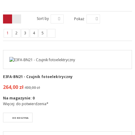
Sort by
Pokaż
1
2
3
4
5
E3FA-BN21 - Czujnik fotoelektryczny
264,00 zł
400,00 zł
Na magazynie:
0
Więcej: do potwierdzenia*
DO KOSZYKA