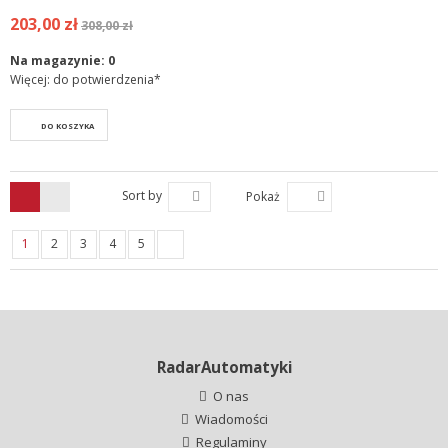
203,00 zł
308,00 zł
Na magazynie:
0
Więcej: do potwierdzenia*
DO KOSZYKA
Sort by
Pokaż
1
2
3
4
5
RadarAutomatyki
O nas
Wiadomości
Regulaminy