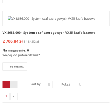
VX 8686.000 - System szaf szeregowych VX25 Szafa bazowa
2 706,84 zł
3 184,52 zł
Na magazynie:
0
Więcej: do potwierdzenia*
DO KOSZYKA
Sort by
Pokaż
1
2