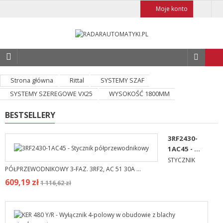
Moje konto
Strona główna
Rittal
SYSTEMY SZAF
SYSTEMY SZEREGOWE VX25
WYSOKOŚĆ 1800MM
BESTSELLERY
3RF2430-
1AC45 - ...
STYCZNIK
PÓŁPRZEWODNIKOWY 3-FAZ. 3RF2, AC 51 30A ...
609,19 zł
1 116,62 zł