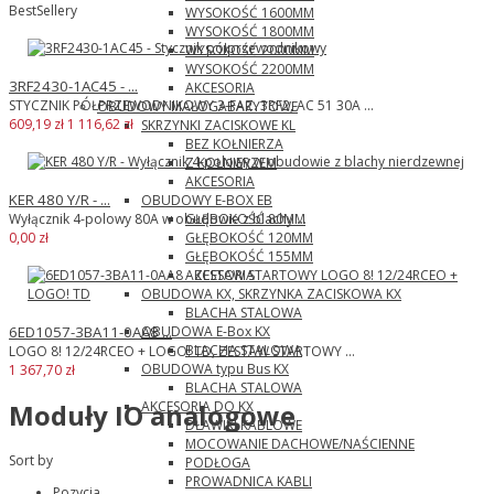
BestSellery
WYSOKOŚĆ 1600MM
WYSOKOŚĆ 1800MM
WYSOKOŚĆ 2000MM
WYSOKOŚĆ 2200MM
3RF2430-1AC45 - ...
AKCESORIA
STYCZNIK PÓŁPRZEWODNIKOWY 3-FAZ. 3RF2, AC 51 30A ...
OBUDOWY MAŁOGABARYTOWE
609,19 zł
1 116,62 zł
SKRZYNKI ZACISKOWE KL
BEZ KOŁNIERZA
Z KOŁNIERZEM
AKCESORIA
KER 480 Y/R - ...
OBUDOWY E-BOX EB
GŁĘBOKOŚĆ 80MM
Wyłącznik 4-polowy 80A w obudowie z blachy ...
GŁĘBOKOŚĆ 120MM
0,00 zł
GŁĘBOKOŚĆ 155MM
AKCESORIA
OBUDOWA KX, SKRZYNKA ZACISKOWA KX
BLACHA STALOWA
OBUDOWA E-Box KX
6ED1057-3BA11-0AA8 ...
BLACHA STALOWA
LOGO 8! 12/24RCEO + LOGO! TD, ZESTAW STARTOWY ...
OBUDOWA typu Bus KX
1 367,70 zł
BLACHA STALOWA
AKCESORIA DO KX
Moduły IO analogowe
DŁAWIKI KABLOWE
MOCOWANIE DACHOWE/NAŚCIENNE
Sort by
PODŁOGA
PROWADNICA KABLI
Pozycja