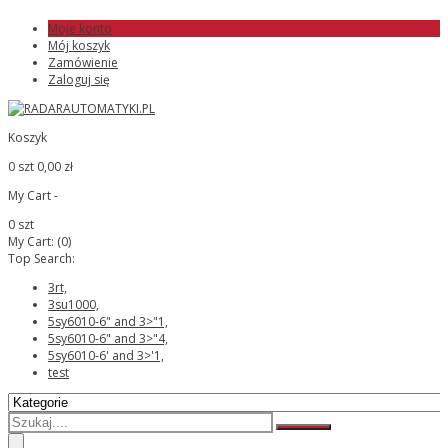
Moje konto
Mój koszyk
Zamówienie
Zaloguj się
Koszyk
0 szt
0,00 zł
My Cart -
0 szt
My Cart:
(0)
Top Search:
3rt,
3su1000,
5sy6010-6" and 3>"1,
5sy6010-6" and 3>"4,
5sy6010-6' and 3>'1,
test