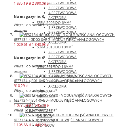
2-PRZEWODOWA
1 835,19 zł
2 390,08 zł
3-PRZEWODOWA
4-PRZEWODOWA
Na magazynie:
0
AKCESORIA
SERIA 2006 DO 6MM²
Więcej: do potwierdzenia*
1-PRZEWODOWA
Do koszyka
2-PRZEWODOWA
3-PRZEWODOWA
6ES7134-4GD00-0AB0 - MODUŁ WEJŚĆ ANALOGOWYCH
AKCESORIA
1 029,61 zł
1 340,93 zł
SERIA 2010 DO 10MM²
2-PRZEWODOWA
3-PRZEWODOWA
Na magazynie:
0
AKCESORIA
Więcej: do potwierdzenia*
SERIA 2016 DO 16MM²
1-PRZEWODOWA
Do koszyka
2-PRZEWODOWA
6ES7134-4JB01-0AB0 - MODUŁ WEJŚĆ ANALOGOWYCH
3-PRZEWODOWA
910,29 zł
AKCESORIA
Więcej: do potwierdzenia*
GNIAZDA
AKCESORIA
6ES7134-4JB51-0AB0 - MODUŁ WEJŚĆ ANALOGOWYCH
Pfannenberg
1 077,59 zł
1 545,79 zł
HIGROSTATY
Więcej: do potwierdzenia*
KLIMATYZATORY
DO 500W
6ES7134-4LB02-0AB0 - MODUŁ WEJŚĆ ANALOGOWYCH
DO 1000W
1 105,88 zł
1 440,26 zł
DO 1500W