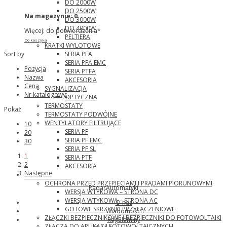
DO 2000W
DO 2500W
Na magazynie:
0
DO 3000W
DO 4000W
Więcej: do potwierdzenia*
PELTIERA
Do koszyka
KRATKI WYLOTOWE
SERIA PFA
Sort by
SERIA PFA EMC
Pozycja
SERIA PTFA
Nazwa
AKCESORIA
Cena
SYGNALIZACJA
Nr katalogowy:
OPTYCZNA
TERMOSTATY
Pokaż
TERMOSTATY PODWÓJNE
WENTYLATORY FILTRUJĄCE
10
SERIA PF
20
SERIA PF EMC
30
SERIA PF SL
1
SERIA PTF
2
AKCESORIA
Następne
Phoenix Contact
OCHRONA PRZED PRZEPIĘCIAMI I PRĄDAMI PIORUNOWYMI
RadarAutomatyki
WERSJA WTYKOWA – STRONA DC
WERSJA WTYKOWA – STRONA AC
O nas
GOTOWE SKRZYNKI PRZYŁĄCZENIOWE
Wiadomości
ZŁĄCZKI BEZPIECZNIKOWE I BEZPIECZNIKI DO FOTOWOLTAIKI
Regulaminy
ZŁĄCZA DO APLIKACJI FOTOWOLTAICZNYCH