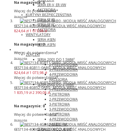
Na magazynie:
0
SERIA ER-V, ER-VW
AKCESORIA
Więcej: do potwierdzenia*
KURTYNY BEZPIECZEŃSTWA
Do koszyka
SERIA SF4B
SERIA SF4C
6ES7134-4GB01-0AB0 - MODUŁ WEJŚĆ ANALOGOWYCH
AKCESORIA
824,64 zł
1 073,98 zł
WENTYLATORY
SERIA ASEN
Na magazynie:
0
SERIA ASFN
Wago
Więcej: do potwierdzenia*
ZŁĄCZKI
Do koszyka
SERIA 2001 DO 1,5MM²
2-PRZEWODOWA
6ES7134-4GB11-0AB0 - MODUŁ WEJŚĆ ANALOGOWYCH
3-PRZEWODOWA
824,64 zł
1 073,98 zł
4-PRZEWODOWA
Więcej: do potwierdzenia*
AKCESORIA
SERIA 2002 DO 2,5MM²
6ES7134-4GB52-0AB0 - MODUŁ WEJŚĆ ANALOGOWYCH
1-PRZEWODOWA
1 835,19 zł
2 390,08 zł
2-PIĘTROWA
2-PRZEWODOWA
3-PIĘTROWA
Na magazynie:
0
3-PRZEWODOWA
4-PIĘTROWA
Więcej: do potwierdzenia*
4-PRZEWODOWA
Do koszyka
AKCESORIA
SERIA 2004 DO 4MM²
6ES7134-4GB62-0AB0 - MODUŁ WEJŚĆ ANALOGOWYCH