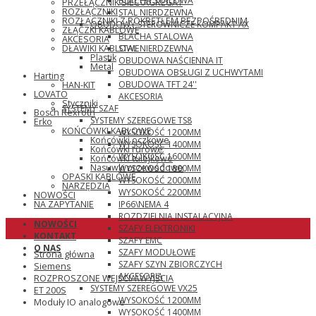
BLACHA STALOWA
PRZEŁĄCZNIK SIEĆ\AGREGAT
ROZŁĄCZNIKI
STAL NIERDZEWNA
ROZŁĄCZNIKI Z POKRĘTŁEM BEZPOŚREDNIM
OBUDOWY STEROWNICZE KOMPAKT AX
ZŁĄCZKI KABLOWE
BLACHA STALOWA
AKCESORIA
STAL NIERDZEWNA
DŁAWIKI KABLOWE
Plastik
OBUDOWA NAŚCIENNA IT
Metal
OBUDOWA OBSŁUGI Z UCHWYTAMI
Harting
OBUDOWA TFT 24''
HAN-KIT
LOVATO
AKCESORIA
Styczniki
SYSTEMY SZAF
Bosch Rexroth
SYSTEMY SZEREGOWE TS8
Erko
KOŃCÓWKI KABLOWE
WYSOKOŚĆ 1200MM
Końcówki oczkowe
WYSOKOŚĆ 1400MM
Końcówki rurowe
WYSOKOŚĆ 1600MM
Końcówki tulejkowe
Nasuwki przewodowe
WYSOKOŚĆ 1800MM
OPASKI KABLOWE
WYSOKOŚĆ 2000MM
NARZĘDZIA
WYSOKOŚĆ 2200MM
NOWOŚCI
IP66\NEMA 4
NA ZAPYTANIE
ROZDZIELNIA INSTALACYJNA
NOWOŚCI
SZAFY ELEKTRONIKI
KONTAKT
SZAFY EMC
O NAS
SZAFY MODUŁOWE
Strona główna
SZAFY SZYN ZBIORCZYCH
Siemens
AKCESORIA
ROZPROSZONE WEJŚCIA\WYJŚCIA
SYSTEMY SZEREGOWE VX25
ET 200S
WYSOKOŚĆ 1200MM
Moduły IO analogowe
WYSOKOŚĆ 1400MM