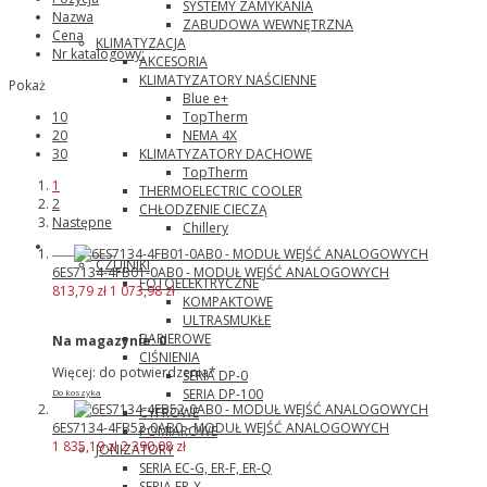
SYSTEMY ZAMYKANIA
Nazwa
ZABUDOWA WEWNĘTRZNA
Cena
KLIMATYZACJA
Nr katalogowy:
AKCESORIA
KLIMATYZATORY NAŚCIENNE
Pokaż
Blue e+
TopTherm
10
NEMA 4X
20
KLIMATYZATORY DACHOWE
30
TopTherm
1
THERMOELECTRIC COOLER
2
CHŁODZENIE CIECZĄ
Następne
Chillery
Panasonic
CZUJNIKI
6ES7134-4FB01-0AB0 - MODUŁ WEJŚĆ ANALOGOWYCH
FOTOELEKTRYCZNE
813,79 zł
1 073,98 zł
KOMPAKTOWE
ULTRASMUKŁE
BARIEROWE
Na magazynie:
0
CIŚNIENIA
Więcej: do potwierdzenia*
SERIA DP-0
SERIA DP-100
Do koszyka
CYFROWE
6ES7134-4FB52-0AB0 - MODUŁ WEJŚĆ ANALOGOWYCH
POMIAROWE
1 835,19 zł
2 390,08 zł
JONIZATORY
SERIA EC-G, ER-F, ER-Q
SERIA ER-X