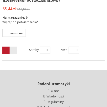
3LD3154-0TK53 - ROZŁĄCZNIK GŁÓWNY
65,44 zł
115,67 zł
Na magazynie:
0
Więcej: do potwierdzenia*
DO KOSZYKA
Sort by
Pokaż
RadarAutomatyki
O nas
Wiadomości
Regulaminy