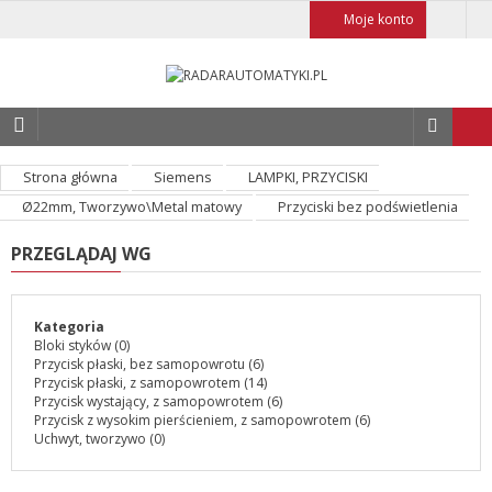
Moje konto
Strona główna
Siemens
LAMPKI, PRZYCISKI
Ø22mm, Tworzywo\Metal matowy
Przyciski bez podświetlenia
PRZEGLĄDAJ WG
Kategoria
Bloki styków
(0)
Przycisk płaski, bez samopowrotu
(6)
Przycisk płaski, z samopowrotem
(14)
Przycisk wystający, z samopowrotem
(6)
Przycisk z wysokim pierścieniem, z samopowrotem
(6)
Uchwyt, tworzywo
(0)