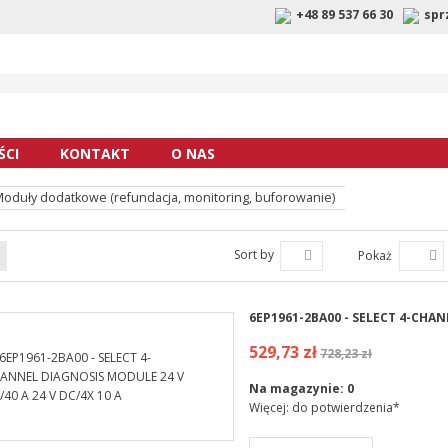
+48 89 537 66 30
spr
CI
KONTAKT
O NAS
oduły dodatkowe (refundacja, monitoring, buforowanie)
Sort by
Pokaż
6EP1961-2BA00 - SELECT 4-CHAN
529,73 zł
728,23 zł
Na magazynie:
0
Więcej: do potwierdzenia*