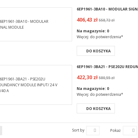
6EP1961-3BA10 - MODULAR SIG
406,43 zł
558,72 zł
Na magazynie:
0
Więcej: do potwierdzenia*
DO KOSZYKA
6EP1961-3BA21 - PSE202U REDU
422,30 zł
580,55 zł
Na magazynie:
0
Więcej: do potwierdzenia*
DO KOSZYKA
Sort by
Pokaż