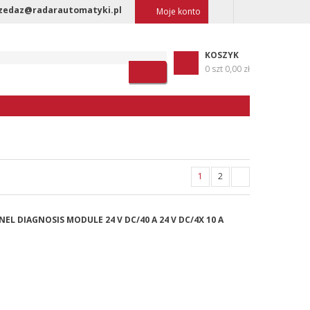
zedaz@radarautomatyki.pl
Moje konto
KOSZYK
0 szt
0,00 zł
1
2
NEL DIAGNOSIS MODULE 24 V DC/40 A 24 V DC/4X 10 A