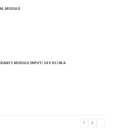
NAL MODULE
NDANCY MODULE INPUT/ 24 V DC/40 A
1
2