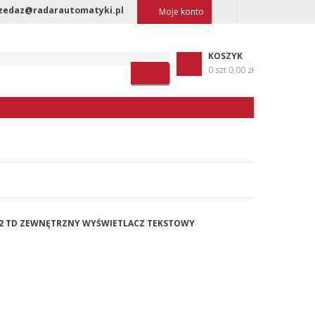
zedaz@radarautomatyki.pl
Moje konto
KOSZYK
0 szt
0,00 zł
8.2 TD ZEWNĘTRZNY WYŚWIETLACZ TEKSTOWY