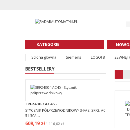
KATEGORIE
NOWOŚ
Strona główna
Siemens
LOGO! 8
ZEWNĘTR
BESTSELLERY
3RF2430-1AC45 - ...
STYCZNIK PÓŁPRZEWODNIKOWY 3-FAZ. 3RF2, AC
51 30A ...
609,19 zł
1 116,62 zł