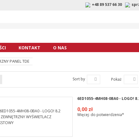
+48 89 537 66 30
spr
CI
KONTAKT
O NAS
ZNY PANEL TDE
Sort by
Pokaż
6ED1055-4MH08-0BA0 - LOGO! 
0,00 zł
Więcej: do potwierdzenia*