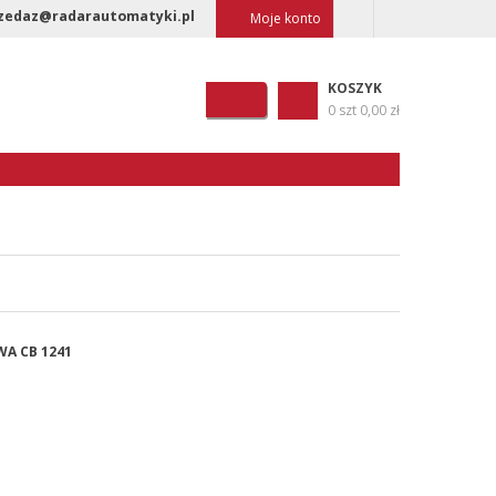
zedaz@radarautomatyki.pl
Moje konto
KOSZYK
0 szt
0,00 zł
WA CB 1241