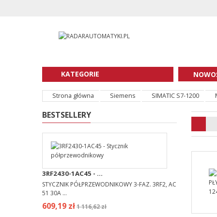
KATEGORIE
NOWOŚ
Strona główna
Siemens
SIMATIC S7-1200
BESTSELLERY
3RF2430-1AC45 - ...
STYCZNIK PÓŁPRZEWODNIKOWY 3-FAZ. 3RF2, AC
51 30A ...
609,19 zł
1 116,62 zł