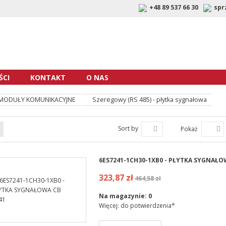
+48 89 537 66 30
spr
CI
KONTAKT
O NAS
MODUŁY KOMUNIKACYJNE
Szeregowy (RS 485) - płytka sygnałowa
Sort by
Pokaż
6ES7241-1CH30-1XB0 - PŁYTKA SYGNAŁO
323,87 zł
464,58 zł
Na magazynie:
0
Więcej: do potwierdzenia*