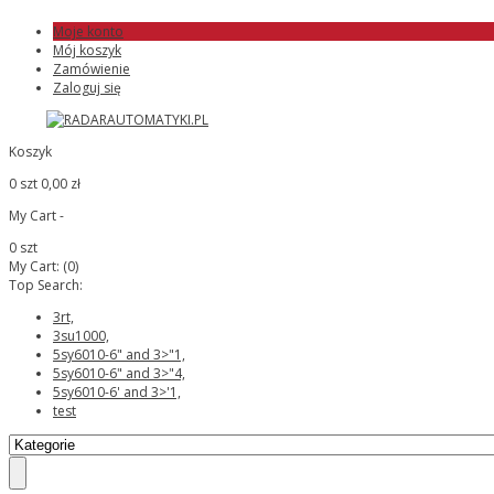
Moje konto
Mój koszyk
Zamówienie
Zaloguj się
Koszyk
0 szt
0,00 zł
My Cart -
0 szt
My Cart:
(0)
Top Search:
3rt,
3su1000,
5sy6010-6" and 3>"1,
5sy6010-6" and 3>"4,
5sy6010-6' and 3>'1,
test