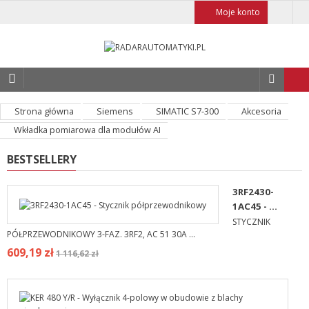
Moje konto
Strona główna
Siemens
SIMATIC S7-300
Akcesoria
Wkładka pomiarowa dla modułów AI
BESTSELLERY
3RF2430-
1AC45 - ...
STYCZNIK
PÓŁPRZEWODNIKOWY 3-FAZ. 3RF2, AC 51 30A ...
609,19 zł
1 116,62 zł