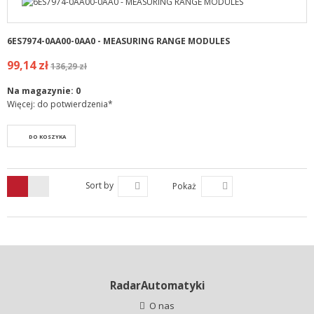
6ES7974-0AA00-0AA0 - MEASURING RANGE MODULES
99,14 zł
136,29 zł
Na magazynie:
0
Więcej: do potwierdzenia*
DO KOSZYKA
Sort by
Pokaż
RadarAutomatyki
O nas