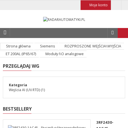
Moje konto
Strona główna
Siemens
ROZPROSZONE WEJŚCIA\WYJŚCIA
ET 200AL (IP65/67)
Moduły I\O analogowe
PRZEGLĄDAJ WG
Kategoria
Wejścia AI (U\I RTD)
(1)
BESTSELLERY
3RF2430-