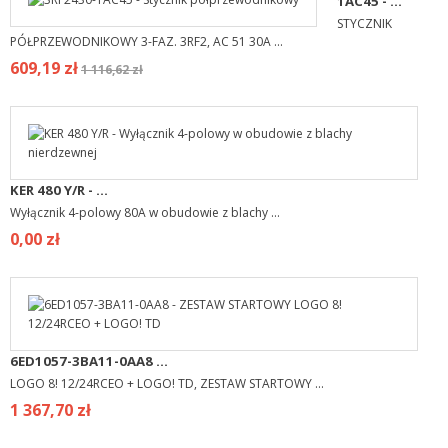
1AC45 - ...
STYCZNIK
PÓŁPRZEWODNIKOWY 3-FAZ. 3RF2, AC 51 30A ...
609,19 zł
1 116,62 zł
KER 480 Y/R - ...
Wyłącznik 4-polowy 80A w obudowie z blachy ...
0,00 zł
6ED1057-3BA11-0AA8 ...
LOGO 8! 12/24RCEO + LOGO! TD, ZESTAW STARTOWY ...
1 367,70 zł