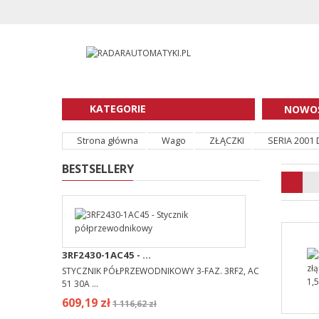
KATEGORIE
NOWOŚ
Strona główna
Wago
ZŁĄCZKI
SERIA 2001
BESTSELLERY
3RF2430-1AC45 - ...
STYCZNIK PÓŁPRZEWODNIKOWY 3-FAZ. 3RF2, AC
51 30A ...
609,19 zł
1 116,62 zł