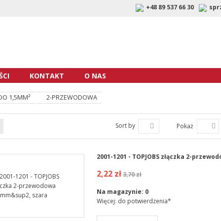
+48 89 537 66 30
spr
CI
KONTAKT
O NAS
 DO 1,5MM²
2-PRZEWODOWA
Sort by
Pokaż
2001-1201 - TOPJOBS złączka 2-przewo
2,22 zł
3,70 zł
Na magazynie:
0
Więcej: do potwierdzenia*