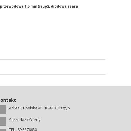
 2-przewodowa 1,5 mm&sup2, diodowa szara
Kontakt
Adres: Lubelska 45, 10-410 Olsztyn
Sprzedaż / Oferty
TEL : 89 5376630