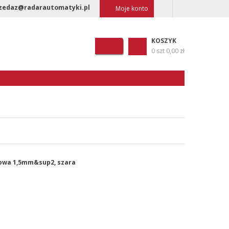
zedaz@radarautomatyki.pl
Moje konto
KOSZYK
0 szt
0,00 zł
dowa 1,5mm&sup2, szara