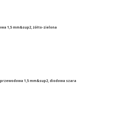
owa 1,5 mm&sup2, żółto-zielona
 2-przewodowa 1,5 mm&sup2, diodowa szara