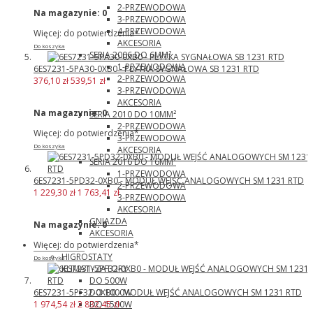
2-PRZEWODOWA
Na magazynie:
0
3-PRZEWODOWA
4-PRZEWODOWA
Więcej: do potwierdzenia*
AKCESORIA
Do koszyka
SERIA 2006 DO 6MM²
1-PRZEWODOWA
6ES7231-5PA30-0XB0 - PŁYTKA SYGNAŁOWA SB 1231 RTD
2-PRZEWODOWA
376,10 zł
539,51 zł
3-PRZEWODOWA
AKCESORIA
Na magazynie:
0
SERIA 2010 DO 10MM²
2-PRZEWODOWA
Więcej: do potwierdzenia*
3-PRZEWODOWA
Do koszyka
AKCESORIA
SERIA 2016 DO 16MM²
1-PRZEWODOWA
6ES7231-5PD32-0XB0 - MODUŁ WEJŚĆ ANALOGOWYCH SM 1231 RTD
2-PRZEWODOWA
1 229,30 zł
1 763,41 zł
3-PRZEWODOWA
AKCESORIA
GNIAZDA
Na magazynie:
0
AKCESORIA
Pfannenberg
Więcej: do potwierdzenia*
HIGROSTATY
Do koszyka
KLIMATYZATORY
DO 500W
DO 1000W
6ES7231-5PF32-0XB0 - MODUŁ WEJŚĆ ANALOGOWYCH SM 1231 RTD
DO 1500W
1 974,54 zł
2 832,45 zł