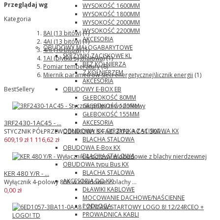
Przeglądaj wg
WYSOKOŚĆ 1600MM
WYSOKOŚĆ 1800MM
Kategoria
WYSOKOŚĆ 2000MM
WYSOKOŚĆ 2200MM
8AI (13 bitów)
(1)
AKCESORIA
4AI (13 bitów)
(1)
OBUDOWY MAŁOGABARYTOWE
4AI (16 bitów)
(1)
SKRZYNKI ZACISKOWE KL
1AI (płytka sygnałowa)
(1)
BEZ KOŁNIERZA
Pomiar temperatury
(6)
Z KOŁNIERZEM
Miernik parametrów sieci energetycznej\licznik energii
(1)
AKCESORIA
OBUDOWY E-BOX EB
BestSellery
GŁĘBOKOŚĆ 80MM
GŁĘBOKOŚĆ 120MM
GŁĘBOKOŚĆ 155MM
AKCESORIA
3RF2430-1AC45 - ...
OBUDOWA KX, SKRZYNKA ZACISKOWA KX
STYCZNIK PÓŁPRZEWODNIKOWY 3-FAZ. 3RF2, AC 51 30A ...
BLACHA STALOWA
609,19 zł
1 116,62 zł
OBUDOWA E-Box KX
BLACHA STALOWA
OBUDOWA typu Bus KX
BLACHA STALOWA
KER 480 Y/R - ...
AKCESORIA DO KX
Wyłącznik 4-polowy 80A w obudowie z blachy ...
DŁAWIKI KABLOWE
0,00 zł
MOCOWANIE DACHOWE/NAŚCIENNE
PODŁOGA
PROWADNICA KABLI