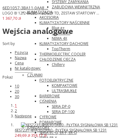
SYSTEMY ZAMYKANIA
ZABUDOWA WEWNĘTRZNA
6ED1057-3BA11-0AA8 ...
KLIMATYZACJA
LOGO 8! 12/24RCEO + LOGO! TD, ZESTAW STARTOWY ...
AKCESORIA
1 367,70 zł
KLIMATYZATORY NAŚCIENNE
Blue e+
Wejścia analogowe
TopTherm
NEMA 4X
KLIMATYZATORY DACHOWE
Sort by
TopTherm
Pozycja
THERMOELECTRIC COOLER
Nazwa
CHŁODZENIE CIECZĄ
Cena
Chillery
Nr katalogowy:
Panasonic
CZUJNIKI
Pokaż
FOTOELEKTRYCZNE
KOMPAKTOWE
10
ULTRASMUKŁE
20
BARIEROWE
30
CIŚNIENIA
1
SERIA DP-0
2
SERIA DP-100
Następne
CYFROWE
POMIAROWE
JONIZATORY
6ES7231-4HA30-0XB0 - PŁYTKA SYGNAŁOWA SB 1231
SERIA EC-G, ER-F, ER-Q
249,69 zł
358,17 zł
SERIA ER-X