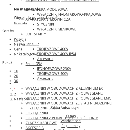
ABB
Na magazynie:
0
APARATURA MODUŁOWA
WYŁĄCZNIKI NADMIAROWO-PRĄDOWE
Więcej: do potwierdzenia*
APARATURA STEROWNICZA
Do koszyka
STYCZNIKI
WYŁĄCZNIKI SILNIKOWE
Sort by
SOFTSTARTY
LG
Pozycja
Seria iS7
Nazwa
TRÓJFAZOWE 400V
Cena
TRÓJFAZOWE 400V IP54
Nr katalogowy:
Akcesoria
Pokaż
Seria iG5A
JEDNOFAZOWE 230V
10
TRÓJFAZOWE 400V
20
Akcesoria
30
Katko
WYŁĄCZNIKI W OBUDOWACH Z ALUMINIUM EX
1
WYŁĄCZNIKI W OBUDOWACH Z POLIWĘGLANU
2
WYŁĄCZNIKI W OBUDOWACH Z POLIWĘGLANU EMC
Następne
WYŁĄCZNIKI W OBUDOWACH ZE STALI NIERDZEWNEJ
RadarAutomatyki
PRZEŁĄCZNIK SIEĆ\AGREGAT
ROZŁĄCZNIKI
O nas
ROZŁĄCZNIKI Z POKRĘTŁEM BEZPOŚREDNIM
Wiadomości
ZŁĄCZKI KABLOWE
Regulaminy
AKCESORIA