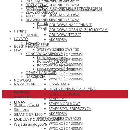
BLACHA STALOWA
PRZEŁĄCZNIK SIEĆ\AGREGAT
ROZŁĄCZNIKI
STAL NIERDZEWNA
ROZŁĄCZNIKI Z POKRĘTŁEM BEZPOŚREDNIM
OBUDOWY STEROWNICZE KOMPAKT AX
ZŁĄCZKI KABLOWE
BLACHA STALOWA
AKCESORIA
STAL NIERDZEWNA
DŁAWIKI KABLOWE
Plastik
OBUDOWA NAŚCIENNA IT
Metal
OBUDOWA OBSŁUGI Z UCHWYTAMI
Harting
OBUDOWA TFT 24''
HAN-KIT
LOVATO
AKCESORIA
Styczniki
SYSTEMY SZAF
Bosch Rexroth
SYSTEMY SZEREGOWE TS8
Erko
KOŃCÓWKI KABLOWE
WYSOKOŚĆ 1200MM
Końcówki oczkowe
WYSOKOŚĆ 1400MM
Końcówki rurowe
WYSOKOŚĆ 1600MM
Końcówki tulejkowe
Nasuwki przewodowe
WYSOKOŚĆ 1800MM
OPASKI KABLOWE
WYSOKOŚĆ 2000MM
NARZĘDZIA
WYSOKOŚĆ 2200MM
NOWOŚCI
IP66\NEMA 4
NA ZAPYTANIE
ROZDZIELNIA INSTALACYJNA
NOWOŚCI
SZAFY ELEKTRONIKI
KONTAKT
SZAFY EMC
O NAS
SZAFY MODUŁOWE
Strona główna
SZAFY SZYN ZBIORCZYCH
Siemens
AKCESORIA
SIMATIC S7-1200
SYSTEMY SZEREGOWE VX25
MODUŁY I\O ANALOGOWE
WYSOKOŚĆ 1200MM
Wejścia analogowe
WYSOKOŚĆ 1400MM