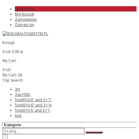
Moje konto
Mój koszyk
Zamówienie
Zaloguj się
Koszyk
0 szt
0,00 zł
My Cart -
0 szt
My Cart:
(0)
Top Search:
3rt,
3su1000,
5sy6010-6" and 3>"1,
5sy6010-6" and 3>"4,
5sy6010-6' and 3>'1,
test