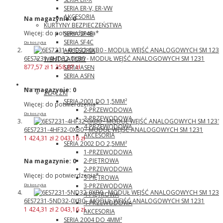
SERIA ER-V, ER-VW
AKCESORIA
Na magazynie:
0
KURTYNY BEZPIECZEŃSTWA
Więcej: do potwierdzenia*
SERIA SF4B
SERIA SF4C
Do koszyka
AKCESORIA
6ES7231-4HD32-0XB0 - MODUŁ WEJŚĆ ANALOGOWYCH SM 1231
WENTYLATORY
877,57 zł
1 258,87 zł
SERIA ASEN
SERIA ASFN
Wago
Na magazynie:
0
ZŁĄCZKI
SERIA 2001 DO 1,5MM²
Więcej: do potwierdzenia*
2-PRZEWODOWA
Do koszyka
3-PRZEWODOWA
4-PRZEWODOWA
6ES7231-4HF32-0XB0 - MODUŁ WEJŚĆ ANALOGOWYCH SM 1231
AKCESORIA
1 424,31 zł
2 043,16 zł
SERIA 2002 DO 2,5MM²
1-PRZEWODOWA
2-PIĘTROWA
Na magazynie:
0
2-PRZEWODOWA
Więcej: do potwierdzenia*
3-PIĘTROWA
3-PRZEWODOWA
Do koszyka
4-PIĘTROWA
6ES7231-5ND32-0XB0 - MODUŁ WEJŚĆ ANALOGOWYCH SM 1231
4-PRZEWODOWA
1 424,31 zł
2 043,16 zł
AKCESORIA
SERIA 2004 DO 4MM²