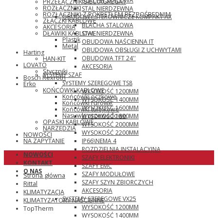
BLACHA STALOWA
PRZEŁĄCZNIK SIEĆ\AGREGAT
ROZŁĄCZNIKI
STAL NIERDZEWNA
ROZŁĄCZNIKI Z POKRĘTŁEM BEZPOŚREDNIM
OBUDOWY STEROWNICZE KOMPAKT AX
ZŁĄCZKI KABLOWE
BLACHA STALOWA
AKCESORIA
STAL NIERDZEWNA
DŁAWIKI KABLOWE
Plastik
OBUDOWA NAŚCIENNA IT
Metal
OBUDOWA OBSŁUGI Z UCHWYTAMI
Harting
OBUDOWA TFT 24''
HAN-KIT
LOVATO
AKCESORIA
Styczniki
SYSTEMY SZAF
Bosch Rexroth
SYSTEMY SZEREGOWE TS8
Erko
KOŃCÓWKI KABLOWE
WYSOKOŚĆ 1200MM
Końcówki oczkowe
WYSOKOŚĆ 1400MM
Końcówki rurowe
WYSOKOŚĆ 1600MM
Końcówki tulejkowe
Nasuwki przewodowe
WYSOKOŚĆ 1800MM
OPASKI KABLOWE
WYSOKOŚĆ 2000MM
NARZĘDZIA
WYSOKOŚĆ 2200MM
NOWOŚCI
IP66\NEMA 4
NA ZAPYTANIE
ROZDZIELNIA INSTALACYJNA
NOWOŚCI
SZAFY ELEKTRONIKI
KONTAKT
SZAFY EMC
O NAS
SZAFY MODUŁOWE
Strona główna
SZAFY SZYN ZBIORCZYCH
Rittal
AKCESORIA
KLIMATYZACJA
SYSTEMY SZEREGOWE VX25
KLIMATYZATORY NAŚCIENNE
WYSOKOŚĆ 1200MM
TopTherm
WYSOKOŚĆ 1400MM