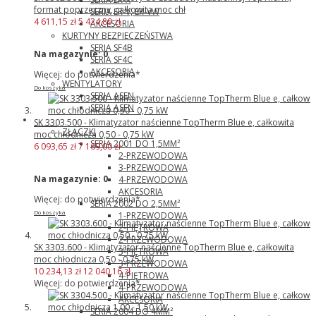
format poprzeczny, całkowita moc chł
SERIA ER-V, ER-VW
4 611,15 zł
5 424,89 zł
AKCESORIA
KURTYNY BEZPIECZEŃSTWA
SERIA SF4B
Na magazynie:
0
SERIA SF4C
AKCESORIA
Więcej: do potwierdzenia*
WENTYLATORY
Do koszyka
SERIA ASEN
SERIA ASFN
Wago
SK 3303.500 - Klimatyzator naścienne TopTherm Blue e, całkowita
ZŁĄCZKI
moc chłodnicza 0,50 - 0,75 kW
SERIA 2001 DO 1,5MM²
6 093,65 zł
7 169,00 zł
2-PRZEWODOWA
3-PRZEWODOWA
Na magazynie:
0
4-PRZEWODOWA
AKCESORIA
Więcej: do potwierdzenia*
SERIA 2002 DO 2,5MM²
Do koszyka
1-PRZEWODOWA
2-PIĘTROWA
2-PRZEWODOWA
SK 3303.600 - Klimatyzator naścienne TopTherm Blue e, całkowita
3-PIĘTROWA
moc chłodnicza 0,50 - 0,75 kW
3-PRZEWODOWA
10 234,13 zł
12 040,16 zł
4-PIĘTROWA
Więcej: do potwierdzenia*
4-PRZEWODOWA
AKCESORIA
SERIA 2004 DO 4MM²