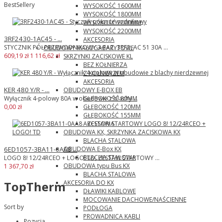
BestSellery
WYSOKOŚĆ 1600MM
WYSOKOŚĆ 1800MM
WYSOKOŚĆ 2000MM
WYSOKOŚĆ 2200MM
3RF2430-1AC45 - ...
AKCESORIA
STYCZNIK PÓŁPRZEWODNIKOWY 3-FAZ. 3RF2, AC 51 30A ...
OBUDOWY MAŁOGABARYTOWE
609,19 zł
1 116,62 zł
SKRZYNKI ZACISKOWE KL
BEZ KOŁNIERZA
Z KOŁNIERZEM
AKCESORIA
KER 480 Y/R - ...
OBUDOWY E-BOX EB
GŁĘBOKOŚĆ 80MM
Wyłącznik 4-polowy 80A w obudowie z blachy ...
GŁĘBOKOŚĆ 120MM
0,00 zł
GŁĘBOKOŚĆ 155MM
AKCESORIA
OBUDOWA KX, SKRZYNKA ZACISKOWA KX
BLACHA STALOWA
OBUDOWA E-Box KX
6ED1057-3BA11-0AA8 ...
BLACHA STALOWA
LOGO 8! 12/24RCEO + LOGO! TD, ZESTAW STARTOWY ...
OBUDOWA typu Bus KX
1 367,70 zł
BLACHA STALOWA
AKCESORIA DO KX
TopTherm
DŁAWIKI KABLOWE
MOCOWANIE DACHOWE/NAŚCIENNE
Sort by
PODŁOGA
PROWADNICA KABLI
Pozycja