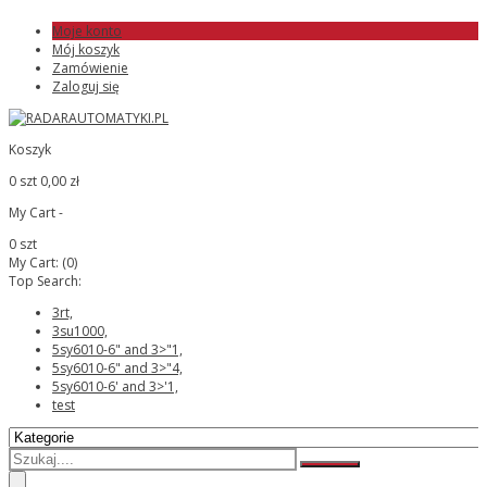
Moje konto
Mój koszyk
Zamówienie
Zaloguj się
Koszyk
0 szt
0,00 zł
My Cart -
0 szt
My Cart:
(0)
Top Search:
3rt,
3su1000,
5sy6010-6" and 3>"1,
5sy6010-6" and 3>"4,
5sy6010-6' and 3>'1,
test