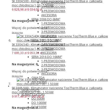
SK 3304.500 - Klimatyzator naścienne TopTherm Blue e, całkowita
2-PRZEWODOWA
moc chłodnicza 1,00 - 1,50 kW
3-PRZEWODOWA
6 828,96 zł
8 034,08 zł
4-PRZEWODOWA
AKCESORIA
SERIA 2006 DO 6MM²
Na magazynie:
0
1-PRZEWODOWA
2-PRZEWODOWA
Więcej: do potwierdzenia*
3-PRZEWODOWA
Do koszyka
AKCESORIA
SERIA 2010 DO 10MM²
2-PRZEWODOWA
SK 3304.540 - Klimatyzator naścienne TopTherm Blue e, całkowita
3-PRZEWODOWA
moc chłodnicza 1,00 - 1,50 kW
AKCESORIA
7 695,33 zł
9 053,33 zł
SERIA 2016 DO 16MM²
1-PRZEWODOWA
Na magazynie:
0
2-PRZEWODOWA
3-PRZEWODOWA
Więcej: do potwierdzenia*
AKCESORIA
Do koszyka
GNIAZDA
AKCESORIA
Pfannenberg
SK 3305.500 - Klimatyzator naścienne TopTherm Blue e, całkowita
HIGROSTATY
moc chłodnicza 1,00 - 1,50 kW
KLIMATYZATORY
9 917,46 zł
11 667,60 zł
DO 500W
DO 1000W
DO 1500W
Na magazynie:
0