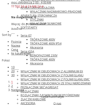
moc chłodnicza 2,00 - 4,00 kW
ABB
11 592,50 zł
13 638,24 zł
APARATURA MODUŁOWA
WYŁĄCZNIKI NADMIAROWO-PRĄDOWE
APARATURA STEROWNICZA
Na magazynie:
0
STYCZNIKI
WYŁĄCZNIKI SILNIKOWE
Więcej: do potwierdzenia*
SOFTSTARTY
Do koszyka
LG
Sort by
Seria iS7
TRÓJFAZOWE 400V
Pozycja
TRÓJFAZOWE 400V IP54
Nazwa
Akcesoria
Cena
Seria iG5A
Nr katalogowy:
JEDNOFAZOWE 230V
TRÓJFAZOWE 400V
Pokaż
Akcesoria
10
Katko
20
WYŁĄCZNIKI W OBUDOWACH Z ALUMINIUM EX
30
WYŁĄCZNIKI W OBUDOWACH Z POLIWĘGLANU
WYŁĄCZNIKI W OBUDOWACH Z POLIWĘGLANU EMC
1
WYŁĄCZNIKI W OBUDOWACH ZE STALI NIERDZEWNEJ
2
PRZEŁĄCZNIK SIEĆ\AGREGAT
Następne
ROZŁĄCZNIKI
ROZŁĄCZNIKI Z POKRĘTŁEM BEZPOŚREDNIM
RadarAutomatyki
ZŁĄCZKI KABLOWE
AKCESORIA
O nas