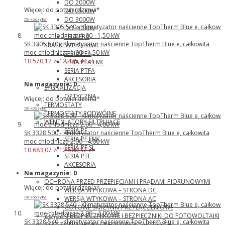
DO 2000W
Więcej: do potwierdzenia*
DO 2500W
DO 3000W
Do koszyka
DO 4000W
PELTIERA
SK 3305.540 - Klimatyzator naścienne TopTherm Blue e, całkowita
KRATKI WYLOTOWE
moc chłodnicza 1,00 - 1,50 kW
SERIA PFA
10 570,12 zł
12 435,44 zł
SERIA PFA EMC
SERIA PTFA
AKCESORIA
Na magazynie:
0
SYGNALIZACJA
OPTYCZNA
Więcej: do potwierdzenia*
TERMOSTATY
Do koszyka
TERMOSTATY PODWÓJNE
WENTYLATORY FILTRUJĄCE
SERIA PF
SK 3328.500 - Klimatyzator naścienne TopTherm Blue e, całkowita
SERIA PF EMC
moc chłodnicza 2,00 - 4,00 kW
SERIA PF SL
10 683,07 zł
12 568,32 zł
SERIA PTF
AKCESORIA
Phoenix Contact
Na magazynie:
0
OCHRONA PRZED PRZEPIĘCIAMI I PRĄDAMI PIORUNOWYMI
Więcej: do potwierdzenia*
WERSJA WTYKOWA – STRONA DC
WERSJA WTYKOWA – STRONA AC
Do koszyka
GOTOWE SKRZYNKI PRZYŁĄCZENIOWE
ZŁĄCZKI BEZPIECZNIKOWE I BEZPIECZNIKI DO FOTOWOLTAIKI
SK 3328.540 - Klimatyzator naścienne TopTherm Blue e, całkowita
ZŁĄCZA DO APLIKACJI FOTOWOLTAICZNYCH