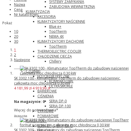
SYSTEMY ZAMYKANIA
Nazwa
ZABUDOWA WEWNĘTRZNA
Cena
KLIMATYZACJA
Nr katalogowy:
AKCESORIA
KLIMATYZATORY NAŚCIENNE
Pokaż
Blue e+
TopTherm
10
NEMA 4X
20
KLIMATYZATORY DACHOWE
30
TopTherm
1
THERMOELECTRIC COOLER
2
CHŁODZENIE CIECZĄ
Następne
Chillery
Panasonic
CZUJNIKI
FOTOELEKTRYCZNE
SK 3302.100 - Klimatyzator TopTherm do zabudowy naściennejc,
KOMPAKTOWE
całkowita moc chłodnicza 0,30 kW
ULTRASMUKŁE
4 181,99 zł
4 919,99 zł
BARIEROWE
CIŚNIENIA
SERIA DP-0
Na magazynie:
0
SERIA DP-100
Więcej: do potwierdzenia*
CYFROWE
POMIAROWE
Do koszyka
JONIZATORY
SERIA EC-G, ER-F, ER-Q
SK 3302.300 - Klimatyzatory do zabudowy naściennej TopTherm,
SERIA ER-X