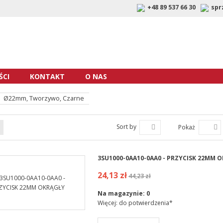
+48 89 537 66 30
spr
CI
KONTAKT
O NAS
Ø22mm, Tworzywo, Czarne
Sort by
Pokaż
3SU1000-0AA10-0AA0 - PRZYCISK 22MM 
24,13 zł
44,23 zł
Na magazynie:
0
Więcej: do potwierdzenia*