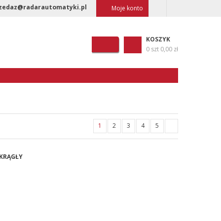
zedaz@radarautomatyki.pl
Moje konto
KOSZYK
0 szt
0,00 zł
1
2
3
4
5
OKRĄGŁY