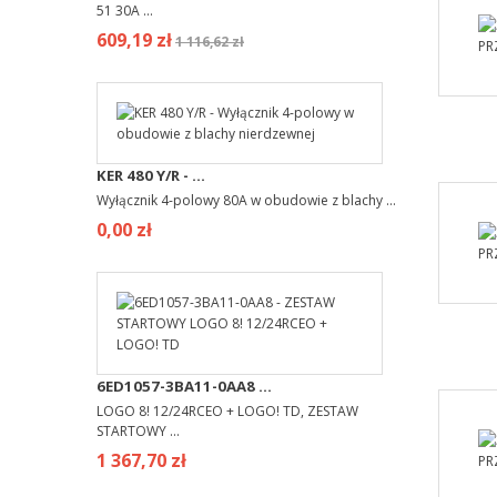
51 30A ...
609,19 zł
1 116,62 zł
KER 480 Y/R - ...
Wyłącznik 4-polowy 80A w obudowie z blachy ...
0,00 zł
6ED1057-3BA11-0AA8 ...
LOGO 8! 12/24RCEO + LOGO! TD, ZESTAW
STARTOWY ...
1 367,70 zł