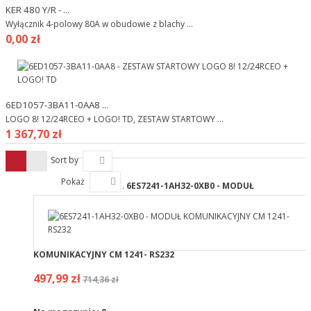
KER 480 Y/R - ...
Wyłącznik 4-polowy 80A w obudowie z blachy ...
0,00 zł
6ED1057-3BA11-0AA8 ...
LOGO 8! 12/24RCEO + LOGO! TD, ZESTAW STARTOWY ...
1 367,70 zł
Sort by
Pokaż
6ES7241-1AH32-0XB0 - MODUŁ
KOMUNIKACYJNY CM 1241- RS232
497,99 zł
714,36 zł