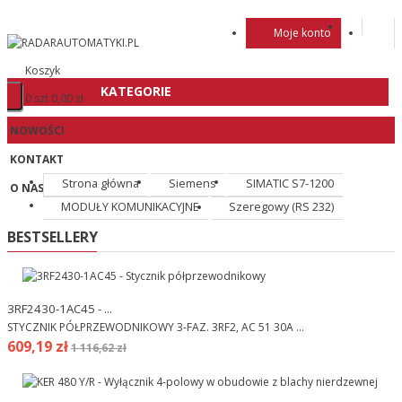
Moje konto
Koszyk
KATEGORIE
0 szt
0,00 zł
NOWOŚCI
KONTAKT
Strona główna
Siemens
SIMATIC S7-1200
O NAS
MODUŁY KOMUNIKACYJNE
Szeregowy (RS 232)
BESTSELLERY
3RF2430-1AC45 - ...
STYCZNIK PÓŁPRZEWODNIKOWY 3-FAZ. 3RF2, AC 51 30A ...
609,19 zł
1 116,62 zł