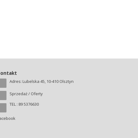
Kontakt
Adres: Lubelska 45, 10-410 Olsztyn
Sprzedaż / Oferty
TEL : 89 5376630
acebook