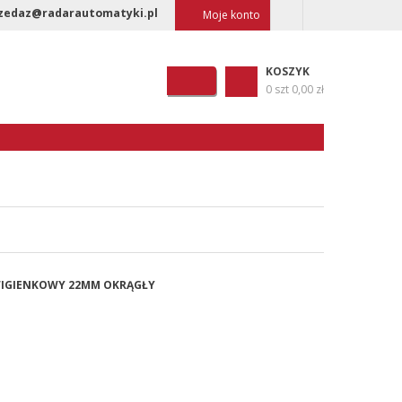
zedaz@radarautomatyki.pl
Moje konto
KOSZYK
0 szt
0,00 zł
ŹWIGIENKOWY 22MM OKRĄGŁY