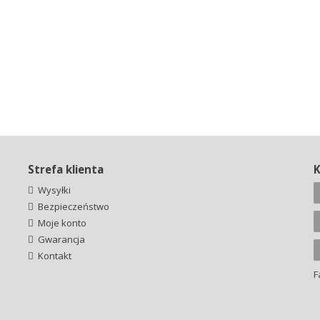
Strefa klienta
Wysyłki
Bezpieczeństwo
Moje konto
Gwarancja
Kontakt
F