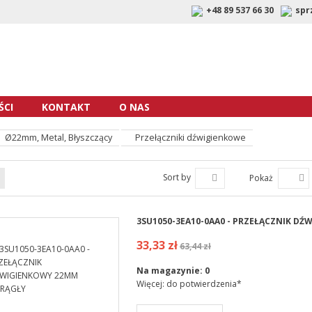
+48 89 537 66 30
spr
CI
KONTAKT
O NAS
Ø22mm, Metal, Błyszczący
Przełączniki dźwigienkowe
Sort by
Pokaż
3SU1050-3EA10-0AA0 - PRZEŁĄCZNIK D
33,33 zł
63,44 zł
Na magazynie:
0
Więcej: do potwierdzenia*