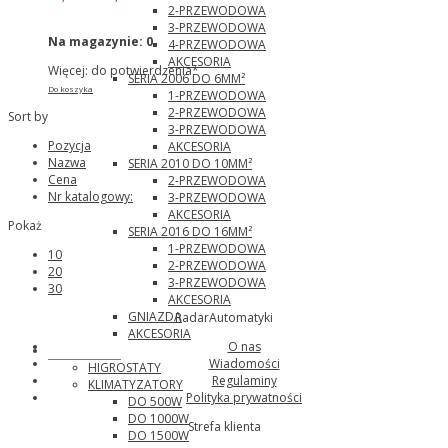
2-PRZEWODOWA
3-PRZEWODOWA
Na magazynie:
0
4-PRZEWODOWA
AKCESORIA
Więcej: do potwierdzenia*
SERIA 2006 DO 6MM²
Do koszyka
1-PRZEWODOWA
2-PRZEWODOWA
Sort by
3-PRZEWODOWA
Pozycja
AKCESORIA
Nazwa
SERIA 2010 DO 10MM²
Cena
2-PRZEWODOWA
Nr katalogowy:
3-PRZEWODOWA
AKCESORIA
Pokaż
SERIA 2016 DO 16MM²
1-PRZEWODOWA
10
2-PRZEWODOWA
20
3-PRZEWODOWA
30
AKCESORIA
GNIAZDA
RadarAutomatyki
AKCESORIA
O nas
Pfannenberg
Wiadomości
HIGROSTATY
Regulaminy
KLIMATYZATORY
Polityka prywatności
DO 500W
DO 1000W
Strefa klienta
DO 1500W