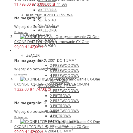
11 798,00 zł
13 880,00 zł
SERIA ER-V, ER-VW
AKCESORIA
KURTYNY BEZPIECZEŃSTWA
Na magazynie:
0
SERIA SF4B
SERIA SF4C
Więcej: do potwierdzenia*
AKCESORIA
Do koszyka
WENTYLATORY
SERIA ASEN
CXONE-DVD-EV4 - Oprogramowanie CX-One
SERIA ASFN
99,00 zł
142,00 zł
Wago
ZŁĄCZKI
SERIA 2001 DO 1,5MM²
Na magazynie:
0
2-PRZEWODOWA
Więcej: do potwierdzenia*
3-PRZEWODOWA
4-PRZEWODOWA
Do koszyka
AKCESORIA
CXONE-LT01-EV4 - Oprogramowanie CX-One
SERIA 2002 DO 2,5MM²
1 222,00 zł
1 747,00 zł
1-PRZEWODOWA
2-PIĘTROWA
2-PRZEWODOWA
Na magazynie:
0
3-PIĘTROWA
3-PRZEWODOWA
Więcej: do potwierdzenia*
4-PIĘTROWA
Do koszyka
4-PRZEWODOWA
AKCESORIA
CXONE-LTCD-EV4 -Oprogramowanie CX-One
SERIA 2004 DO 4MM²
99,00 zł
142,00 zł