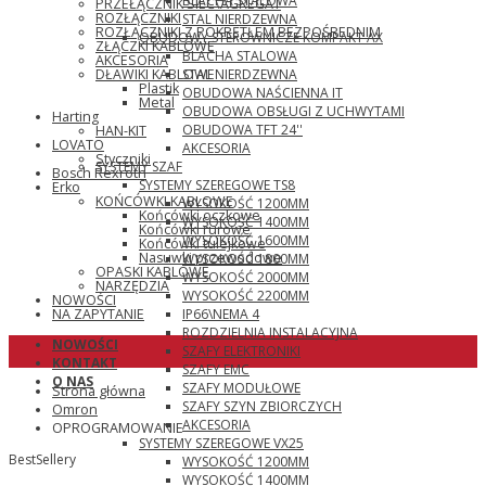
BLACHA STALOWA
PRZEŁĄCZNIK SIEĆ\AGREGAT
ROZŁĄCZNIKI
STAL NIERDZEWNA
ROZŁĄCZNIKI Z POKRĘTŁEM BEZPOŚREDNIM
OBUDOWY STEROWNICZE KOMPAKT AX
ZŁĄCZKI KABLOWE
BLACHA STALOWA
AKCESORIA
STAL NIERDZEWNA
DŁAWIKI KABLOWE
Plastik
OBUDOWA NAŚCIENNA IT
Metal
OBUDOWA OBSŁUGI Z UCHWYTAMI
Harting
OBUDOWA TFT 24''
HAN-KIT
LOVATO
AKCESORIA
Styczniki
SYSTEMY SZAF
Bosch Rexroth
SYSTEMY SZEREGOWE TS8
Erko
KOŃCÓWKI KABLOWE
WYSOKOŚĆ 1200MM
Końcówki oczkowe
WYSOKOŚĆ 1400MM
Końcówki rurowe
WYSOKOŚĆ 1600MM
Końcówki tulejkowe
Nasuwki przewodowe
WYSOKOŚĆ 1800MM
OPASKI KABLOWE
WYSOKOŚĆ 2000MM
NARZĘDZIA
WYSOKOŚĆ 2200MM
NOWOŚCI
IP66\NEMA 4
NA ZAPYTANIE
ROZDZIELNIA INSTALACYJNA
NOWOŚCI
SZAFY ELEKTRONIKI
KONTAKT
SZAFY EMC
O NAS
SZAFY MODUŁOWE
Strona główna
SZAFY SZYN ZBIORCZYCH
Omron
AKCESORIA
OPROGRAMOWANIE
SYSTEMY SZEREGOWE VX25
BestSellery
WYSOKOŚĆ 1200MM
WYSOKOŚĆ 1400MM