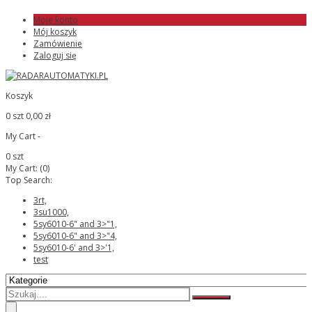
Moje konto
Mój koszyk
Zamówienie
Zaloguj się
Koszyk
0 szt
0,00 zł
My Cart -
0 szt
My Cart:
(0)
Top Search:
3rt,
3su1000,
5sy6010-6" and 3>"1,
5sy6010-6" and 3>"4,
5sy6010-6' and 3>'1,
test