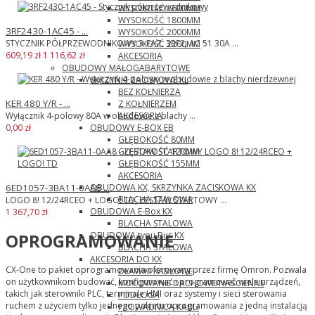
WYSOKOŚĆ 1600MM
WYSOKOŚĆ 1800MM
3RF2430-1AC45 - ...
WYSOKOŚĆ 2000MM
STYCZNIK PÓŁPRZEWODNIKOWY 3-FAZ. 3RF2, AC 51 30A ...
WYSOKOŚĆ 2200MM
609,19 zł
1 116,62 zł
AKCESORIA
OBUDOWY MAŁOGABARYTOWE
SKRZYNKI ZACISKOWE KL
BEZ KOŁNIERZA
KER 480 Y/R - ...
Z KOŁNIERZEM
AKCESORIA
Wyłącznik 4-polowy 80A w obudowie z blachy ...
OBUDOWY E-BOX EB
0,00 zł
GŁĘBOKOŚĆ 80MM
GŁĘBOKOŚĆ 120MM
GŁĘBOKOŚĆ 155MM
AKCESORIA
OBUDOWA KX, SKRZYNKA ZACISKOWA KX
6ED1057-3BA11-0AA8 ...
BLACHA STALOWA
LOGO 8! 12/24RCEO + LOGO! TD, ZESTAW STARTOWY ...
OBUDOWA E-Box KX
1 367,70 zł
BLACHA STALOWA
OBUDOWA typu Bus KX
OPROGRAMOWANIE
BLACHA STALOWA
AKCESORIA DO KX
CX-One to pakiet oprogramowania oferowany przez firmę Omron. Pozwala
DŁAWIKI KABLOWE
on użytkownikom budować, konfigurować i programować wiele urządzeń,
MOCOWANIE DACHOWE/NAŚCIENNE
takich jak sterowniki PLC, terminale HMI oraz systemy i sieci sterowania
PODŁOGA
ruchem z użyciem tylko jednego pakietu oprogramowania z jedną instalacją
PROWADNICA KABLI