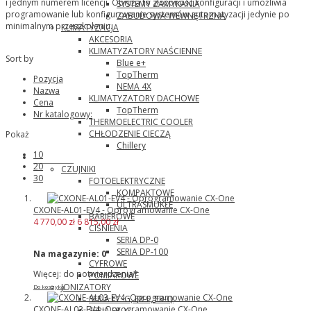
i jednym numerem licencji. Obniża to złożoność konfiguracji i umożliwia
SYSTEMY ZAMYKANIA
programowanie lub konfigurowanie systemów automatyzacji jedynie po
ZABUDOWA WEWNĘTRZNA
minimalnym przeszkoleniu.
KLIMATYZACJA
AKCESORIA
KLIMATYZATORY NAŚCIENNE
Sort by
Blue e+
TopTherm
Pozycja
NEMA 4X
Nazwa
KLIMATYZATORY DACHOWE
Cena
TopTherm
Nr katalogowy:
THERMOELECTRIC COOLER
CHŁODZENIE CIECZĄ
Pokaż
Chillery
10
Panasonic
20
CZUJNIKI
30
FOTOELEKTRYCZNE
KOMPAKTOWE
ULTRASMUKŁE
CXONE-AL01-EV4 - Oprogramowanie CX-One
BARIEROWE
4 770,00 zł
6 815,00 zł
CIŚNIENIA
SERIA DP-0
SERIA DP-100
Na magazynie:
0
CYFROWE
Więcej: do potwierdzenia*
POMIAROWE
JONIZATORY
Do koszyka
SERIA EC-G, ER-F, ER-Q
CXONE-AL03-EV4 -Oprogramowanie CX-One
SERIA ER-X