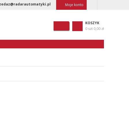
zedaz@radarautomatyki.pl
Moje konto
KOSZYK
0 szt
0,00 zł