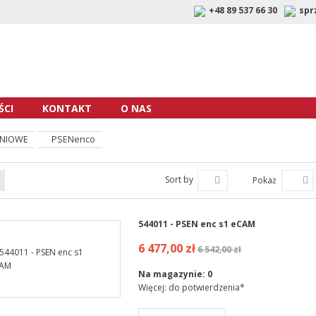
+48 89 537 66 30
spr
CI
KONTAKT
O NAS
ENIOWE
PSENenco
Sort by
Pokaż
544011 - PSEN enc s1 eCAM
6 477,00 zł
6 542,00 zł
Na magazynie:
0
Więcej: do potwierdzenia*