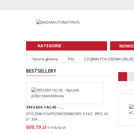
KATEGORIE
NOWOŚ
Strona główna
Pilz
CZUJNIKI POŁOŻENIA\ZBLIŻ
BESTSELLERY
3RF2430-1AC45 - ...
STYCZNIK PÓŁPRZEWODNIKOWY 3-FAZ. 3RF2, AC
51 30A ...
609,19 zł
1 116,62 zł