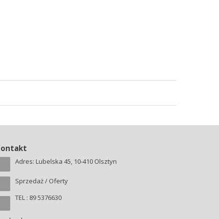
Kontakt
Adres: Lubelska 45, 10-410 Olsztyn
Sprzedaż / Oferty
TEL : 89 5376630