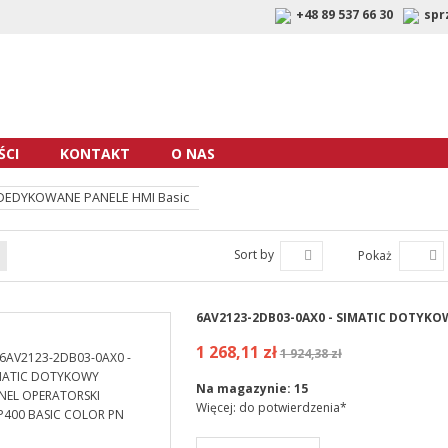
+48 89 537 66 30
spr
CI
KONTAKT
O NAS
DEDYKOWANE PANELE HMI Basic
Sort by
Pokaż
6AV2123-2DB03-0AX0 - SIMATIC DOTYKO
1 268,11 zł
1 924,38 zł
Na magazynie:
15
Więcej: do potwierdzenia*