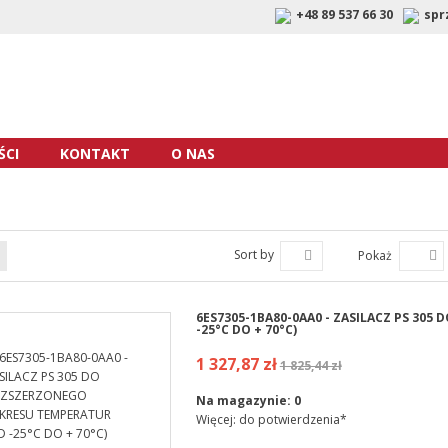
+48 89 537 66 30
spr
CI
KONTAKT
O NAS
Sort by
Pokaż
6ES7305-1BA80-0AA0 - ZASILACZ PS 30
-25°C DO + 70°C)
1 327,87 zł
1 825,44 zł
Na magazynie:
0
Więcej: do potwierdzenia*