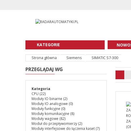
KATEGORIE
NOWOŚ
Strona główna
Siemens
SIMATIC S7-300
PRZEGLĄDAJ WG
Kategoria
CPU
(22)
Moduły IO binarne
(2)
Moduły IO analogowe
(0)
Moduły funkcyjne
(0)
Moduły komunikacyjne
(8)
Moduły wagowe
(82)
Moduł do przepływomierzy
(2)
Moduły interfejsowe do łączenia kaset
(7)