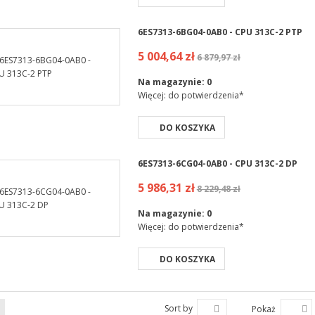
6ES7313-6BG04-0AB0 - CPU 313C-2 PTP
5 004,64 zł
6 879,97 zł
Na magazynie:
0
Więcej: do potwierdzenia*
DO KOSZYKA
6ES7313-6CG04-0AB0 - CPU 313C-2 DP
5 986,31 zł
8 229,48 zł
Na magazynie:
0
Więcej: do potwierdzenia*
DO KOSZYKA
Sort by
Pokaż