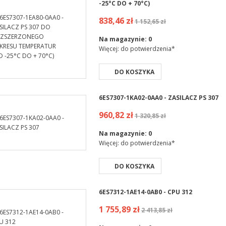
-25°C DO + 70°C)
838,46 zł
1 152,65 zł
Na magazynie:
0
Więcej: do potwierdzenia*
DO KOSZYKA
6ES7307-1KA02-0AA0 - ZASILACZ PS 307
960,82 zł
1 320,85 zł
Na magazynie:
0
Więcej: do potwierdzenia*
DO KOSZYKA
6ES7312-1AE14-0AB0 - CPU 312
1 755,89 zł
2 413,85 zł