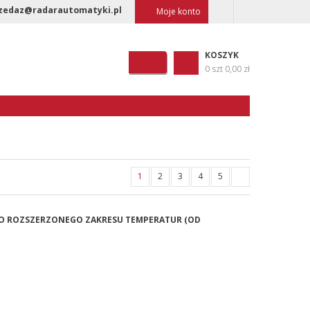
zedaz@radarautomatyki.pl
Moje konto
KOSZYK
0 szt
0,00 zł
1
2
3
4
5
5 DO ROZSZERZONEGO ZAKRESU TEMPERATUR (OD