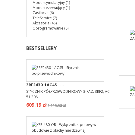
Moduł symulacyjny
(1)
Moduł rezerwujący
(1)
Zasilacze
(6)
TeleService
(7)
Akcesoria
(45)
Oprogramowanie
(8)
BESTSELLERY
3RF2430-1AC45 - ...
STYCZNIK PÓŁPRZEWODNIKOWY 3-FAZ. 3RF2, AC
51 30A ...
609,19 zł
1 116,62 zł