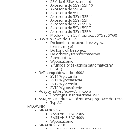
5SY do 6-25kA, standard
Akcesoria do 5SY i 5SP10
Akcesoria do 5SP9
Akcesoria do 5SL
Akcesoria do 5SY i 5SP11
Akcesoria do 5SY i 5SP4
Akcesoria do 5SY i 5SP6
Akcesoria do 5SY i 5SP7
Akcesoria do 5SY i 5SP9
Moduły FI dla 5SY (oprócz 5SY5 i 5SY60)
3RV silnikowe do 100A
Do kombin. roruchu (bez wyzw.
termicznego)
Do kontroli bezpiecz.
Do ochrony transformatorów
Standardowe
Wyposażenie
Z funkcją przekaźnika (automatyczny
RESET)
3VT kompaktowe do 1600A
3VT1 Wyłączniki
3VT1 Wyposażenie
3VT2 Wyłączniki
3VT2 Wyposażenie
Pozycyjne\ krańcówki\ linkowe
Pozycyjne standardowe 3SE5
5SM, 5SV modułowe różnicowoprądowe do 125A
Typ AC
FALOWNIKI
SINAMICS V20
ZASILANIE 1AC 230V
ZASILANIE 3AC 400V
Wyposażenie
SINAMICS G110
G110 OD 0,12 DO 3KW (1-FAZ.)