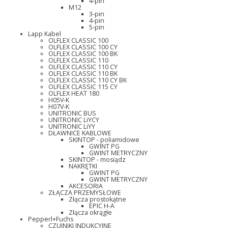
4-pin
M12
3-pin
4-pin
5-pin
Lapp Kabel
OLFLEX CLASSIC 100
OLFLEX CLASSIC 100 CY
OLFLEX CLASSIC 100 BK
OLFLEX CLASSIC 110
OLFLEX CLASSIC 110 CY
OLFLEX CLASSIC 110 BK
OLFLEX CLASSIC 110 CY BK
OLFLEX CLASSIC 115 CY
OLFLEX HEAT 180
H05V-K
H07V-K
UNITRONIC BUS
UNITRONIC LiYCY
UNITRONIC LiYY
DŁAWNICE KABLOWE
SKINTOP - poliamidowe
GWINT PG
GWINT METRYCZNY
SKINTOP - mosiądz
NAKRĘTKI
GWINT PG
GWINT METRYCZNY
AKCESORIA
ZŁĄCZA PRZEMYSŁOWE
Złącza prostokątne
EPIC H-A
Złącza okrągłe
Pepperl+Fuchs
CZUJNIKI INDUKCYJNE