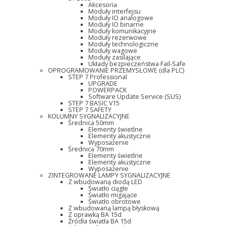
Akcesoria
Moduły interfejsu
Moduły IO analogowe
Moduły IO binarne
Moduły komunikacyjne
Moduły rezerwowe
Moduły technologiczne
Moduły wagowe
Moduły zasilające
Układy bezpieczeństwa Fail-Safe
OPROGRAMOWANIE PRZEMYSŁOWE (dla PLC)
STEP 7 Professional
UPGRADE
POWERPACK
Software Update Service (SUS)
STEP 7 BASIC V15
STEP 7 SAFETY
KOLUMNY SYGNALIZACYJNE
Średnica 50mm
Elementy świetlne
Elementy akustyczne
Wyposażenie
Średnica 70mm
Elementy świetlne
Elementy akustyczne
Wyposażenie
ZINTEGROWANE LAMPY SYGNALIZACYJNE
Z wbudowaną diodą LED
Światło ciągłe
Światło migające
Światło obrotowe
Z wbudowaną lampą błyskową
Z oprawką BA 15d
Źródła światła BA 15d