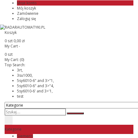
Moje konto
Mój koszyk
Zamówienie
Zaloguj się
Koszyk
0 szt
0,00 zł
My Cart -
0 szt
My Cart:
(0)
Top Search:
3rt,
3su1000,
5sy6010-6" and 3>"1,
5sy6010-6" and 3>"4,
5sy6010-6' and 3>'1,
test
Kategorie
Siemens