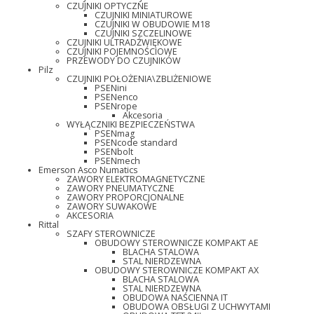
CZUJNIKI OPTYCZNE
CZUJNIKI MINIATUROWE
CZUJNIKI W OBUDOWIE M18
CZUJNIKI SZCZELINOWE
CZUJNIKI ULTRADŹWIĘKOWE
CZUJNIKI POJEMNOŚCIOWE
PRZEWODY DO CZUJNIKÓW
Pilz
CZUJNIKI POŁOŻENIA\ZBLIŻENIOWE
PSENini
PSENenco
PSENrope
Akcesoria
WYŁĄCZNIKI BEZPIECZEŃSTWA
PSENmag
PSENcode standard
PSENbolt
PSENmech
Emerson Asco Numatics
ZAWORY ELEKTROMAGNETYCZNE
ZAWORY PNEUMATYCZNE
ZAWORY PROPORCJONALNE
ZAWORY SUWAKOWE
AKCESORIA
Rittal
SZAFY STEROWNICZE
OBUDOWY STEROWNICZE KOMPAKT AE
BLACHA STALOWA
STAL NIERDZEWNA
OBUDOWY STEROWNICZE KOMPAKT AX
BLACHA STALOWA
STAL NIERDZEWNA
OBUDOWA NAŚCIENNA IT
OBUDOWA OBSŁUGI Z UCHWYTAMI