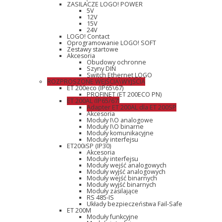
ZASILACZE LOGO! POWER
5V
12V
15V
24V
LOGO! Contact
Oprogramowanie LOGO! SOFT
Zestawy startowe
Akcesoria
Obudowy ochronne
Szyny DIN
Switch Ethernet LOGO
ROZPROSZONE WEJŚCIA\WYJŚCIA
ET 200eco (IP65\67)
PROFINET (ET 200ECO PN)
ET 200AL (IP65/67)
Adapter ET 200AL dla ET 200SP
Akcesoria
Moduły I\O analogowe
Moduły I\O binarne
Moduły komunikacyjne
Moduły interfejsu
ET200iSP (IP30)
Akcesoria
Moduły interfejsu
Moduły wejść analogowych
Moduły wyjść analogowych
Moduły wejść binarnych
Moduły wyjść binarnych
Moduły zasilające
RS 485-IS
Układy bezpieczeństwa Fail-Safe
ET 200M
Moduły funkcyjne