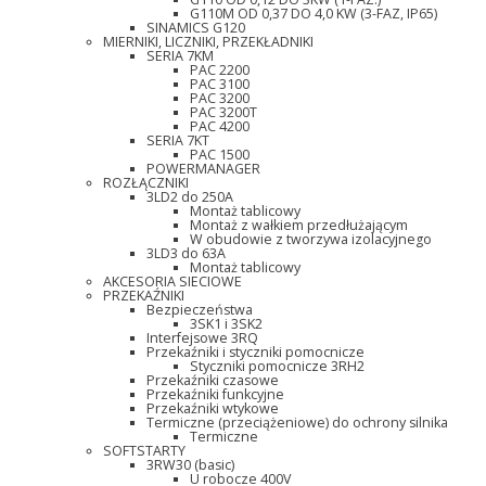
G110M OD 0,37 DO 4,0 KW (3-FAZ, IP65)
SINAMICS G120
MIERNIKI, LICZNIKI, PRZEKŁADNIKI
SERIA 7KM
PAC 2200
PAC 3100
PAC 3200
PAC 3200T
PAC 4200
SERIA 7KT
PAC 1500
POWERMANAGER
ROZŁĄCZNIKI
3LD2 do 250A
Montaż tablicowy
Montaż z wałkiem przedłużającym
W obudowie z tworzywa izolacyjnego
3LD3 do 63A
Montaż tablicowy
AKCESORIA SIECIOWE
PRZEKAŹNIKI
Bezpieczeństwa
3SK1 i 3SK2
Interfejsowe 3RQ
Przekaźniki i styczniki pomocnicze
Styczniki pomocnicze 3RH2
Przekaźniki czasowe
Przekaźniki funkcyjne
Przekaźniki wtykowe
Termiczne (przeciążeniowe) do ochrony silnika
Termiczne
SOFTSTARTY
3RW30 (basic)
U robocze 400V