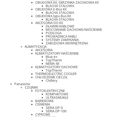
OBUDOWA KX, SKRZYNKA ZACISKOWA KX
BLACHA STALOWA
OBUDOWA E-Box KX
BLACHA STALOWA
OBUDOWA typu Bus KX
BLACHA STALOWA
AKCESORIA DO KX
DŁAWIKI KABLOWE
MOCOWANIE DACHOWE/NAŚCIENNE
PODŁOGA
PROWADNICA KABLI
SYSTEMY ZAMYKANIA
ZABUDOWA WEWNĘTRZNA
KLIMATYZACJA
AKCESORIA
KLIMATYZATORY NAŚCIENNE
Blue e+
TopTherm
NEMA 4X
KLIMATYZATORY DACHOWE
TopTherm
THERMOELECTRIC COOLER
CHŁODZENIE CIECZĄ
Chillery
Panasonic
CZUJNIKI
FOTOELEKTRYCZNE
KOMPAKTOWE
ULTRASMUKŁE
BARIEROWE
CIŚNIENIA
SERIA DP-0
SERIA DP-100
CYFROWE