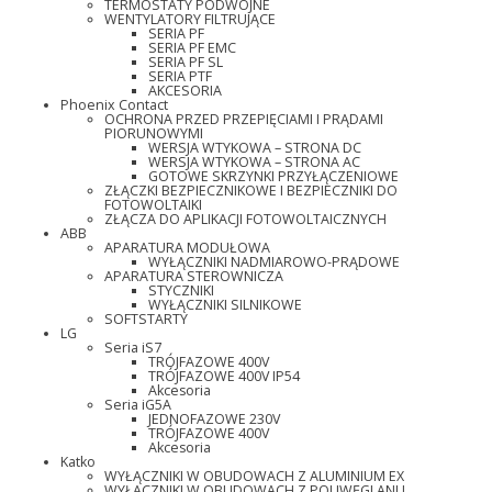
TERMOSTATY PODWÓJNE
WENTYLATORY FILTRUJĄCE
SERIA PF
SERIA PF EMC
SERIA PF SL
SERIA PTF
AKCESORIA
Phoenix Contact
OCHRONA PRZED PRZEPIĘCIAMI I PRĄDAMI
PIORUNOWYMI
WERSJA WTYKOWA – STRONA DC
WERSJA WTYKOWA – STRONA AC
GOTOWE SKRZYNKI PRZYŁĄCZENIOWE
ZŁĄCZKI BEZPIECZNIKOWE I BEZPIECZNIKI DO
FOTOWOLTAIKI
ZŁĄCZA DO APLIKACJI FOTOWOLTAICZNYCH
ABB
APARATURA MODUŁOWA
WYŁĄCZNIKI NADMIAROWO-PRĄDOWE
APARATURA STEROWNICZA
STYCZNIKI
WYŁĄCZNIKI SILNIKOWE
SOFTSTARTY
LG
Seria iS7
TRÓJFAZOWE 400V
TRÓJFAZOWE 400V IP54
Akcesoria
Seria iG5A
JEDNOFAZOWE 230V
TRÓJFAZOWE 400V
Akcesoria
Katko
WYŁĄCZNIKI W OBUDOWACH Z ALUMINIUM EX
WYŁĄCZNIKI W OBUDOWACH Z POLIWĘGLANU