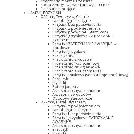
Adapter do montażu na rurze
Stopa zintegrowana z rurą wys. 100mm
Akcesoria mocujące
LAMPKI, PRZYCISKI
Ø22mm, Tworzywo, Czarne
Lampki sygnalizacyjne
Przyciski bez podświetlenia
Przyciski z podświetleniem
Przyciski podwójne (Start\Stop)
Przyciski grzybkowe ZATRZYMANIE
AWARYJNE
Przyciski ZATRZYMANIE AWARYJNE w
obudowie
Przyciski grzybkowe
Przełączniki
Przełączniki z kluczem
Przełącznik 4-położeniowy
Przełączniki dźwigienkowe
Przełączniki z kluczem RFID
Przycisk dotykowy (sensor pojemnościowy)
Brzęczyki
Joysticki
Potencjometry
Akcesoria i części zamienne
Akcesoria do obudów
Obudowy sterownicze
Ø22mm, Metal, Błyszczący
Przyciski z podświetleniem
Lampki sygnalizacyjne
Przyciski bez podświetlenia
Przyciski grzybkowe ZATRZYMANIE
AWARYJNE
Akcesoria i części zamienne
Brzęczyki
Joysticki