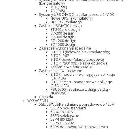
(kondensatory)
15A (IP20)
7A (IP65)
Systemy UPS 24V DC - zasilane przez 24V DC
Nowe UPS (akumulatory)
UPS (akumulatory)
Zasilacze SIMATIC design
ET 200pro design
S7-200 design
S7-300 design
S7-1200 design
S7-1500 design
Zasilacze wykonania specjalne
SITOP B (ładowanie akumulatorów)
SITOP IP67
SITOP power (płaska obudowa)
SITOP PSU100D (płaska obudowa)
Zasilanie wejścia 600V DC
Zasilacze zaawansowane
SITOP modular - wymagające aplikacje
(5A...40A)
SITOP smart - standardowe aplikacje
(2,5A...40A)
PSU6200 - zasilacze z diagnostyką -
NOWOŚĆ!
Gniazda
WYŁĄCZNIKI
5SL, 5SY, 5SP nadmiarowoprądowe do 125A
5SL do 6kA, standard
5SL4 do 10kA
5SP3 selektywne
5SP4 80-125A
5SP5 DC 220V
5SP9 do obwodów sterowniczych