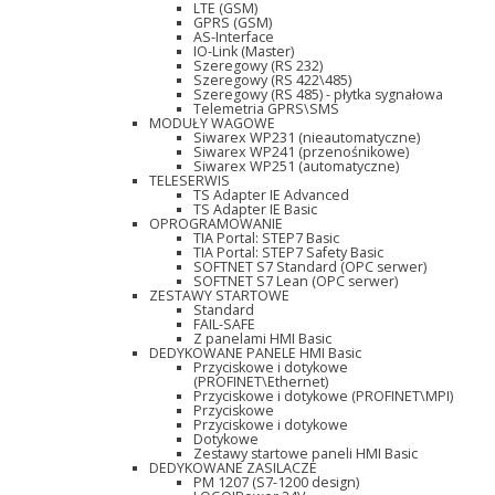
LTE (GSM)
GPRS (GSM)
AS-Interface
IO-Link (Master)
Szeregowy (RS 232)
Szeregowy (RS 422\485)
Szeregowy (RS 485) - płytka sygnałowa
Telemetria GPRS\SMS
MODUŁY WAGOWE
Siwarex WP231 (nieautomatyczne)
Siwarex WP241 (przenośnikowe)
Siwarex WP251 (automatyczne)
TELESERWIS
TS Adapter IE Advanced
TS Adapter IE Basic
OPROGRAMOWANIE
TIA Portal: STEP7 Basic
TIA Portal: STEP7 Safety Basic
SOFTNET S7 Standard (OPC serwer)
SOFTNET S7 Lean (OPC serwer)
ZESTAWY STARTOWE
Standard
FAIL-SAFE
Z panelami HMI Basic
DEDYKOWANE PANELE HMI Basic
Przyciskowe i dotykowe
(PROFINET\Ethernet)
Przyciskowe i dotykowe (PROFINET\MPI)
Przyciskowe
Przyciskowe i dotykowe
Dotykowe
Zestawy startowe paneli HMI Basic
DEDYKOWANE ZASILACZE
PM 1207 (S7-1200 design)