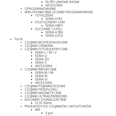
FILTRY LINIOWE RASMI
AKCESORIA
OPROGRAMOWANIE
WIELOFUNKCYJNE LICZNIKI PROGRAMOWANE
TOTALIZERY
SERIA H7EC
POZYCJONERY CAM
SERIA H8PS
ZLICZANIE CZASU
SERIA H7BX
SERIA H7CX
Turck
CZUJNIKI BEZPRZEWODOWE
CZUJNIKI CIŚNIENIA
CZUJNIKI FOTOELEKTRYCZNE
SERIA L \ M \ V
SERIA Q
SERIA QS
SERIA S
AKCESORIA
CZUJNIKI INDUKCYJNE
SERIA BI \ NI
SERIA RI
SERIA SI
AKCESORIA
CZUJNIKI POJEMNOŚCIOWE
CZUJNIKI PRZEPŁYWU
CZUJNIKI MAGNETYCZNE
CZUJNIKI ULTRADŹWIĘKOWE
KOLUMNY SYGNALIZACYJNE
TL70 70mm
PRZEWODY DO CZUJNIKÓW I AKTUATORÓW
M8
3-pin