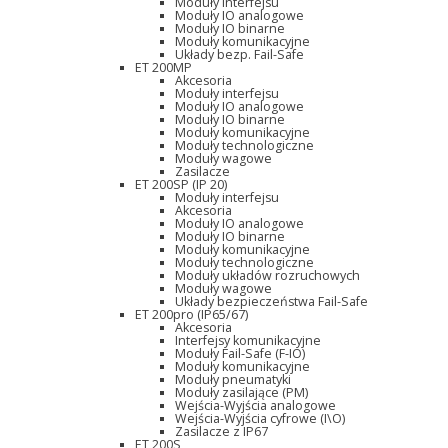
Moduły interfejsu
Moduły IO analogowe
Moduły IO binarne
Moduły komunikacyjne
Układy bezp. Fail-Safe
ET 200MP
Akcesoria
Moduły interfejsu
Moduły IO analogowe
Moduły IO binarne
Moduły komunikacyjne
Moduły technologiczne
Moduły wagowe
Zasilacze
ET 200SP (IP 20)
Moduły interfejsu
Akcesoria
Moduły IO analogowe
Moduły IO binarne
Moduły komunikacyjne
Moduły technologiczne
Moduły układów rozruchowych
Moduły wagowe
Układy bezpieczeństwa Fail-Safe
ET 200pro (IP65/67)
Akcesoria
Interfejsy komunikacyjne
Moduły Fail-Safe (F-IO)
Moduły komunikacyjne
Moduły pneumatyki
Moduły zasilające (PM)
Wejścia-Wyjścia analogowe
Wejścia-Wyjścia cyfrowe (I\O)
Zasilacze z IP67
ET 200S