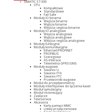
SIMATIC S7-300
CPU
Kompaktowe
Standardowe
Fail-Safe
Moduły IO binarne
Wejścia binarne
Wyjścia binarne
Wejścia i wyjścia binarne
Moduły IO analogowe
Wejścia analogowe
Wyjścia analogowe
Wejścia i wyjścia analogowe
Moduły funkcyjne
Moduły komunikacyjne
Ethernet\PROFINET
PROFIBUS
Szeregowe
AS-Interace
Telemetria GPRS\SMS
Moduły wagowe
Siwarex U
Siwarex FTA
Siwarex FTC
Przetworniki wagowe
Moduł do przepływomierzy
Moduły interfejsowe do łączenia kaset
Moduł symulacyjny
Moduł rezerwujący
Zasilacze
TeleService
Akcesoria
Karty pamięci MMC
Listwy przyłączeniowe