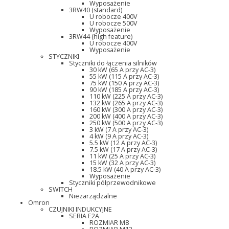
Wyposażenie
3RW40 (standard)
U robocze 400V
U robocze 500V
Wyposażenie
3RW44 (high feature)
U robocze 400V
Wyposażenie
STYCZNIKI
Styczniki do łączenia silników
30 kW (65 A przy AC-3)
55 kW (115 A przy AC-3)
75 kW (150 A przy AC-3)
90 kW (185 A przy AC-3)
110 kW (225 A przy AC-3)
132 kW (265 A przy AC-3)
160 kW (300 A przy AC-3)
200 kW (400 A przy AC-3)
250 kW (500 A przy AC-3)
3 kW (7 A przy AC-3)
4 kW (9 A przy AC-3)
5.5 kW (12 A przy AC-3)
7.5 kW (17 A przy AC-3)
11 kW (25 A przy AC-3)
15 kW (32 A przy AC-3)
18.5 kW (40 A przy AC-3)
Wyposażenie
Styczniki półprzewodnikowe
SWITCH
Niezarządzalne
Omron
CZUJNIKI INDUKCYJNE
SERIA E2A
ROZMIAR M8