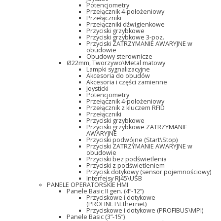
Potencjometry
Przełącznik 4-położeniowy
Przełączniki
Przełączniki dźwigienkowe
Przyciski grzybkowe
Przyciski grzybkowe 3-poz.
Przyciski ZATRZYMANIE AWARYJNE w
obudowie
Obudowy sterownicze
Ø22mm, Tworzywo\Metal matowy
Lampki sygnalizacyjne
Akcesoria do obudów
Akcesoria i części zamienne
Joysticki
Potencjometry
Przełącznik 4-położeniowy
Przełącznik z kluczem RFID
Przełączniki
Przyciski grzybkowe
Przyciski grzybkowe ZATRZYMANIE
AWARYJNE
Przyciski podwójne (Start\Stop)
Przyciski ZATRZYMANIE AWARYJNE w
obudowie
Przyciski bez podświetlenia
Przyciski z podświetleniem
Przycisk dotykowy (sensor pojemnościowy)
Interfejsy RJ45\USB
PANELE OPERATORSKIE HMI
Panele Basic II gen. (4”-12”)
Przyciskowe i dotykowe
(PROFINET\Ethernet)
Przyciskowe i dotykowe (PROFIBUS\MPI)
Panele Basic (3”-15”)