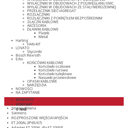
WYŁĄCZNIKI W OBUDOWACH Z POLIWĘGLANU EMC
WYŁĄCZNIKI W OBUDOWACH ZE STALI NIERDZEWNEJ
PRZEŁĄCZNIK SIEĆ\AGREGAT
ROZŁĄCZNIKI
ROZŁĄCZNIKI Z POKRĘTŁEM BEZPOŚREDNIM
ZŁĄCZKI KABLOWE
AKCESORIA
DŁAWIKI KABLOWE
Plastik
Metal
Harting
HAN-KIT
LOVATO
Styczniki
Bosch Rexroth
Erko
KOŃCÓWKI KABLOWE
Końcówki oczkowe
Końcówki rurowe
Końcówki tulejkowe
Nasuwki przewodowe
OPASKI KABLOWE
NARZĘDZIA
NOWOŚCI
NA ZAPYTANIE
NOWOŚCI
KONTAKT
Strona główna
O NAS
Siemens
ROZPROSZONE WEJŚCIA\WYJŚCIA
ET 200AL (IP65/67)
Adapter ET 200AL dla ET 200SP