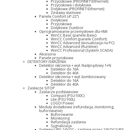
Przyciskowe (PROFINET\Ethernet)
Przyciskowe i dotykowe
Dotykowe (PROFINET\Ethernet)
Zestawy startowe
Panele Comfort (4”-22”)
Dotykowe
Przyciskowe
Dotykowe Outdoor
Oprogramowanie przemysłowe dla HMI
WinCC Basic (panele Basic)
WinCC Comfort (panele Comfort)
WinCC Advanced (wizualizacja na PC)
WinCC Advanced (Runtime)
WinCC Professional (System SCADA)
Akcesoria
Panele przyciskowe
DETEKTORY ISKRZENIA
Detektor iskrzenia + wył. Nadprądowy 1+N
Detektor do 16A
Detektor do 40A
Detektor iskrzenia + wył. kombinowany
Detektor do 16A
Detektor do 40A
Zasilacze SITOP
Zasilacze podstawowe
Compact (PSU100C)
Lite (PSU100L)
LOGO! Power
Moduły dodatkowe (refundacja, monitoring,
buforowanie)
Buforowanie
Monitoring
Refundacja zasilania
Sygnalizacja
Systemy UPS 24V DC - zasilane przez 24V DC/UPS