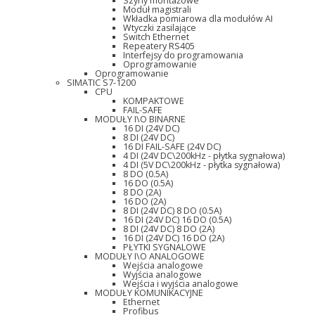
Szyny montażowe
Moduł magistrali
Wkładka pomiarowa dla modułów AI
Wtyczki zasilające
Switch Ethernet
Repeatery RS405
Interfejsy do programowania
Oprogramowanie
Oprogramowanie
SIMATIC S7-1200
CPU
KOMPAKTOWE
FAIL-SAFE
MODUŁY I\O BINARNE
16 DI (24V DC)
8 DI (24V DC)
16 DI FAIL-SAFE (24V DC)
4 DI (24V DC\200kHz - płytka sygnałowa)
4 DI (5V DC\200kHz - płytka sygnałowa)
8 DO (0.5A)
16 DO (0.5A)
8 DO (2A)
16 DO (2A)
8 DI (24V DC) 8 DO (0.5A)
16 DI (24V DC) 16 DO (0.5A)
8 DI (24V DC) 8 DO (2A)
16 DI (24V DC) 16 DO (2A)
PŁYTKI SYGNALOWE
MODUŁY I\O ANALOGOWE
Wejścia analogowe
Wyjścia analogowe
Wejścia i wyjścia analogowe
MODUŁY KOMUNIKACYJNE
Ethernet
Profibus