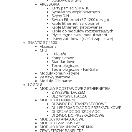
LOGO!Power 24V
AKCESORIA
Karty pamięci SIMATIC
Symulatory wejść binarnych
Szyny DIN
Switch Ethernet (S7-1200 design)
Kable Ethernet (zarobione)
Kable Ethernet (skrosowane)
Kable do modułów rozszerzających
Płytka sygnałowa - moduł baterii
Listwy zaciskowe (części zapasowe)
SIMATIC S7-1500
Akcesoria
CPU
Fail-Safe
Kompaktowe
Standardowe
Technologiczne
Technologiczne – Fail-Safe
Moduły komunikacyjne
Zestawy startowe
Moduły IO binarne
LOGO! 8
MODUŁY PODSTAWOWE Z ETHERNETEM
Z WYŚWIETLACZEM
BEZ WYŚWIETLACZA
MODUŁY IO BINARNE
DI 24VDC DO TRANZYSTOROWE
DI 115\230V DC\AC DO PRZEKAŹNIKOWE
DI 12\24V DC DO 12\24 V DC
DI 24VDC DO PRZEKAŹNIKOWE
MODUŁY IO ANALOGOWE
MODUŁY GSM SMS GPS
MODUŁY KOMUNIKACYJNE KNX
ZEWNĘTRZNY PANEL TDE