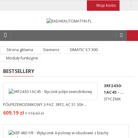
Moje konto
Strona główna
Siemens
SIMATIC S7-300
Moduły funkcyjne
BESTSELLERY
3RF2430-
1AC45 - ...
STYCZNIK
PÓŁPRZEWODNIKOWY 3-FAZ. 3RF2, AC 51 30A ...
609,19 zł
1 116,62 zł