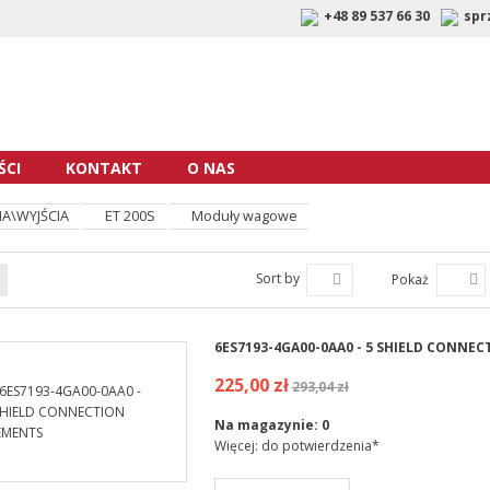
+48 89 537 66 30
spr
CI
KONTAKT
O NAS
A\WYJŚCIA
ET 200S
Moduły wagowe
Sort by
Pokaż
6ES7193-4GA00-0AA0 - 5 SHIELD CONNE
225,00 zł
293,04 zł
Na magazynie:
0
Więcej: do potwierdzenia*