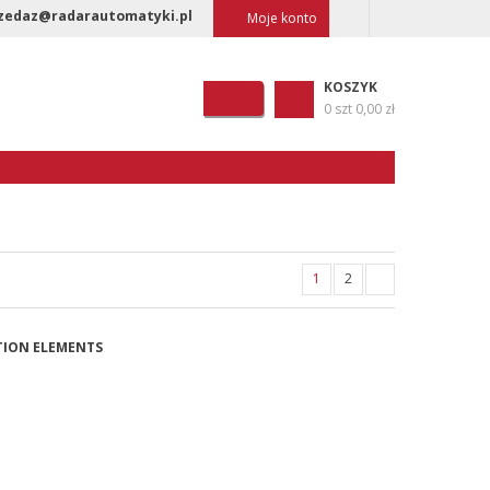
zedaz@radarautomatyki.pl
Moje konto
KOSZYK
0 szt
0,00 zł
1
2
CTION ELEMENTS