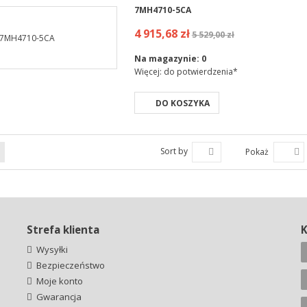
7MH4710-5CA
4 915,68 zł
5 529,00 zł
Na magazynie:
0
Więcej: do potwierdzenia*
DO KOSZYKA
Sort by
Pokaż
Strefa klienta
Wysyłki
Bezpieczeństwo
Moje konto
Gwarancja