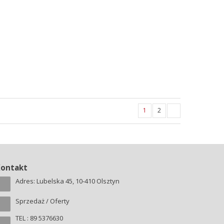
1
2
Kontakt
Adres: Lubelska 45, 10-410 Olsztyn
Sprzedaż / Oferty
TEL : 89 5376630