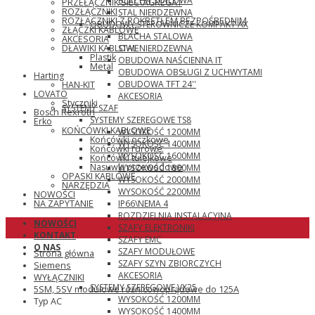
BLACHA STALOWA
PRZEŁĄCZNIK SIEĆ\AGREGAT
ROZŁĄCZNIKI
STAL NIERDZEWNA
ROZŁĄCZNIKI Z POKRĘTŁEM BEZPOŚREDNIM
OBUDOWY STEROWNICZE KOMPAKT AX
ZŁĄCZKI KABLOWE
BLACHA STALOWA
AKCESORIA
STAL NIERDZEWNA
DŁAWIKI KABLOWE
Plastik
OBUDOWA NAŚCIENNA IT
Metal
OBUDOWA OBSŁUGI Z UCHWYTAMI
Harting
OBUDOWA TFT 24''
HAN-KIT
LOVATO
AKCESORIA
Styczniki
SYSTEMY SZAF
Bosch Rexroth
SYSTEMY SZEREGOWE TS8
Erko
KOŃCÓWKI KABLOWE
WYSOKOŚĆ 1200MM
Końcówki oczkowe
WYSOKOŚĆ 1400MM
Końcówki rurowe
WYSOKOŚĆ 1600MM
Końcówki tulejkowe
Nasuwki przewodowe
WYSOKOŚĆ 1800MM
OPASKI KABLOWE
WYSOKOŚĆ 2000MM
NARZĘDZIA
WYSOKOŚĆ 2200MM
NOWOŚCI
IP66\NEMA 4
NA ZAPYTANIE
ROZDZIELNIA INSTALACYJNA
NOWOŚCI
SZAFY ELEKTRONIKI
KONTAKT
SZAFY EMC
O NAS
SZAFY MODUŁOWE
Strona główna
SZAFY SZYN ZBIORCZYCH
Siemens
AKCESORIA
WYŁĄCZNIKI
SYSTEMY SZEREGOWE VX25
5SM, 5SV modułowe różnicowoprądowe do 125A
WYSOKOŚĆ 1200MM
Typ AC
WYSOKOŚĆ 1400MM