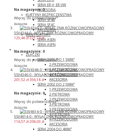
SERIA ER-V, ER-VW
Na magazynie:
0
AKCESORIA
KURTYNY BEZPIECZEŃSTWA
Więcej: do potwierdzenia*
SERIA SF4B
Do koszyka
SERIA SF4C
AKCESORIA
5SV4344-0 - WYŁĄCZNIK RÓŻNICOWOPRĄDOWY
WENTYLATORY
125,46 zł
221,74 zł
SERIA ASEN
SERIA ASFN
Wago
Na magazynie:
0
ZŁĄCZKI
SERIA 2001 DO 1,5MM²
Więcej: do potwierdzenia*
2-PRZEWODOWA
Do koszyka
3-PRZEWODOWA
4-PRZEWODOWA
5SV4346-0 - WYŁĄCZNIK RÓŻNICOWOPRĄDOWY
AKCESORIA
201,52 zł
356,18 zł
SERIA 2002 DO 2,5MM²
1-PRZEWODOWA
Na magazynie:
0
2-PIĘTROWA
2-PRZEWODOWA
Więcej: do potwierdzenia*
3-PIĘTROWA
Do koszyka
3-PRZEWODOWA
4-PIĘTROWA
5SV4614-0 - WYŁĄCZNIK RÓŻNICOWOPRĄDOWY
4-PRZEWODOWA
116,57 zł
206,03 zł
AKCESORIA
SERIA 2004 DO 4MM²