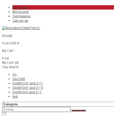
Moje konto
Mój koszyk
Zamówienie
Zaloguj się
Koszyk
0 szt
0,00 zł
My Cart -
0 szt
My Cart:
(0)
Top Search:
3rt,
3su1000,
5sy6010-6" and 3>"1,
5sy6010-6" and 3>"4,
5sy6010-6' and 3>'1,
test