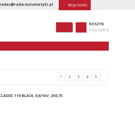
zedaz@radarautomatyki.pl
Moje konto
KOSZYK
0 szt
0,00 zł
1
2
3
4
5
ASSIC 110 BLACK, 0,6/1kV, 2X0,75