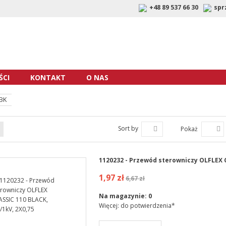
+48 89 537 66 30
spr
CI
KONTAKT
O NAS
 BK
Sort by
Pokaż
1120232 - Przewód sterowniczy OLFLEX CL
1,97 zł
6,67 zł
Na magazynie:
0
Więcej: do potwierdzenia*