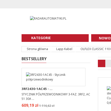
KATEGORIE
NOWOŚ
Strona główna
Lapp Kabel
OLFLEX CLASSIC 110
BESTSELLERY
3RF2430-1AC45 - ...
STYCZNIK PÓŁPRZEWODNIKOWY 3-FAZ. 3RF2, AC
51 30A ...
609,19 zł
1 116,62 zł