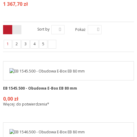
1 367,70 zł
Sort by
Pokaż
1
2
3
4
5
EB 1545.500 - Obudowa E-Box EB 80 mm
0,00 zł
Więcej: do potwierdzenia*