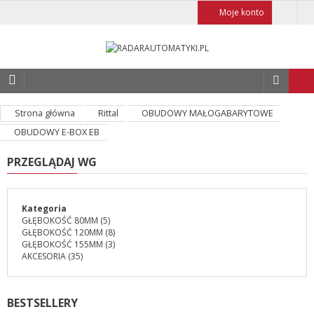
Moje konto
Strona główna
Rittal
OBUDOWY MAŁOGABARYTOWE
OBUDOWY E-BOX EB
PRZEGLĄDAJ WG
Kategoria
GŁĘBOKOŚĆ 80MM
(5)
GŁĘBOKOŚĆ 120MM
(8)
GŁĘBOKOŚĆ 155MM
(3)
AKCESORIA
(35)
BESTSELLERY