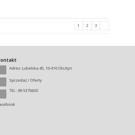
1
2
3
Kontakt
Adres: Lubelska 45, 10-410 Olsztyn
Sprzedaż / Oferty
TEL : 89 5376630
acebook