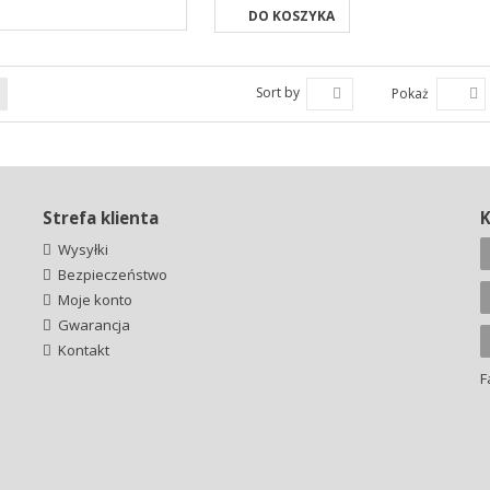
DO KOSZYKA
Sort by
Pokaż
Strefa klienta
Wysyłki
Bezpieczeństwo
Moje konto
Gwarancja
Kontakt
F