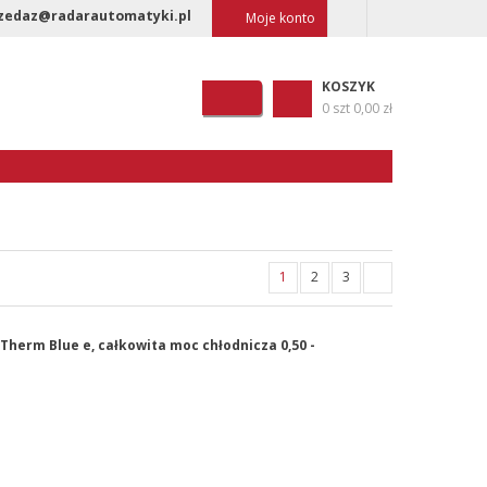
zedaz@radarautomatyki.pl
Moje konto
KOSZYK
0 szt
0,00 zł
1
2
3
Therm Blue e, całkowita moc chłodnicza 0,50 -