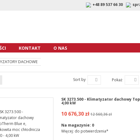
+48 89 537 66 30
spr
CI
KONTAKT
O NAS
TYZATORY DACHOWE
Sort by
Pokaż
SK 3273.500 - Klimatyzator dachowy Top
4,00 kW
10 676,30 zł
12 560,36 zł
Na magazynie:
0
Więcej: do potwierdzenia*