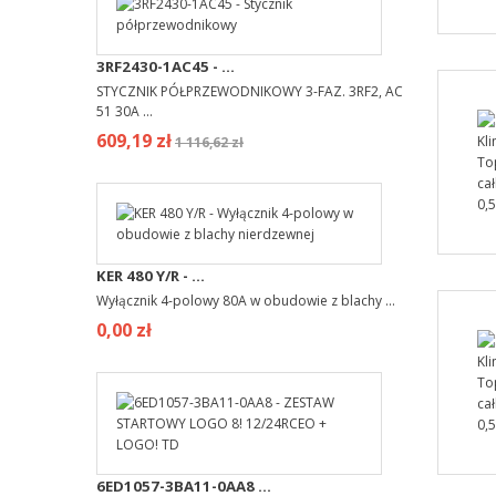
3RF2430-1AC45 - ...
STYCZNIK PÓŁPRZEWODNIKOWY 3-FAZ. 3RF2, AC
51 30A ...
609,19 zł
1 116,62 zł
KER 480 Y/R - ...
Wyłącznik 4-polowy 80A w obudowie z blachy ...
0,00 zł
6ED1057-3BA11-0AA8 ...