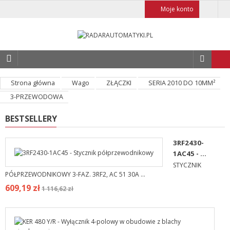
Moje konto
Strona główna
Wago
ZŁĄCZKI
SERIA 2010 DO 10MM²
3-PRZEWODOWA
BESTSELLERY
3RF2430-
1AC45 - ...
STYCZNIK
PÓŁPRZEWODNIKOWY 3-FAZ. 3RF2, AC 51 30A ...
609,19 zł
1 116,62 zł