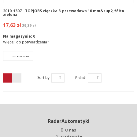
2010-1307 - TOPJOBS złączka 3-przewodowa 10 mm&sup2, żółto-
zielona
17,63 zł
29,39 zł
Na magazynie:
0
Więcej: do potwierdzenia*
DO KOSZYKA
Sort by
Pokaż
RadarAutomatyki
O nas
Wiadomości