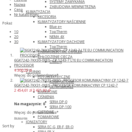
SYSTEMY ZAMYKANIA
Nazwa
ZABUDOWA WEWNĘTRZNA
Cena
KLIMATYZACJA
Nr katalogowy:
AKCESORIA
KLIMATYZATORY NAŚCIENNE
Pokaż
Blue e+
TopTherm
10
NEMA 4X
20
KLIMATYZATORY DACHOWE
30
TopTherm
THERMOELECTRIC COOLER
CHŁODZENIE CIECZĄ
6GK7242-7KX30-0XE0 - CP 1243-7 LTE EU COMMUNICATION
Chillery
PROCESSOR
Panasonic
4 300,25 zł
CZUJNIKI
Więcej: do potwierdzenia*
FOTOELEKTRYCZNE
KOMPAKTOWE
6GK7242-7KX31-0XE0 - PROCESOR KOMUNIKACYJNY CP 1242-7
ULTRASMUKŁE
2 454,61 zł
3 421,92 zł
BARIEROWE
CIŚNIENIA
SERIA DP-0
Na magazynie:
0
SERIA DP-100
CYFROWE
Więcej: do potwierdzenia*
POMIAROWE
Do koszyka
JONIZATORY
Sort by
SERIA EC-G, ER-F, ER-Q
SERIA ER-X