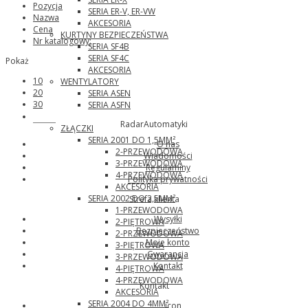
Pozycja
SERIA ER-V, ER-VW
Nazwa
AKCESORIA
Cena
KURTYNY BEZPIECZEŃSTWA
Nr katalogowy:
SERIA SF4B
SERIA SF4C
Pokaż
AKCESORIA
10
WENTYLATORY
20
SERIA ASEN
30
SERIA ASFN
Wago
RadarAutomatyki
ZŁĄCZKI
SERIA 2001 DO 1,5MM²
O nas
2-PRZEWODOWA
Wiadomości
3-PRZEWODOWA
Regulaminy
4-PRZEWODOWA
Polityka prywatności
AKCESORIA
SERIA 2002 DO 2,5MM²
Strefa klienta
1-PRZEWODOWA
Wysyłki
2-PIĘTROWA
Bezpieczeństwo
2-PRZEWODOWA
Moje konto
3-PIĘTROWA
Gwarancja
3-PRZEWODOWA
Kontakt
4-PIĘTROWA
4-PRZEWODOWA
Kontakt
AKCESORIA
SERIA 2004 DO 4MM²
icon