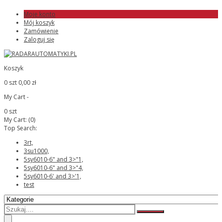
Moje konto
Mój koszyk
Zamówienie
Zaloguj się
Koszyk
0 szt
0,00 zł
My Cart -
0 szt
My Cart:
(0)
Top Search:
3rt,
3su1000,
5sy6010-6" and 3>"1,
5sy6010-6" and 3>"4,
5sy6010-6' and 3>'1,
test