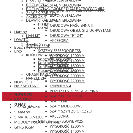
BLACHA STALOWA
PRZEŁĄCZNIK SIEĆ\AGREGAT
ROZŁĄCZNIKI
STAL NIERDZEWNA
ROZŁĄCZNIKI Z POKRĘTŁEM BEZPOŚREDNIM
OBUDOWY STEROWNICZE KOMPAKT AX
ZŁĄCZKI KABLOWE
BLACHA STALOWA
AKCESORIA
STAL NIERDZEWNA
DŁAWIKI KABLOWE
Plastik
OBUDOWA NAŚCIENNA IT
Metal
OBUDOWA OBSŁUGI Z UCHWYTAMI
Harting
OBUDOWA TFT 24''
HAN-KIT
LOVATO
AKCESORIA
Styczniki
SYSTEMY SZAF
Bosch Rexroth
SYSTEMY SZEREGOWE TS8
Erko
KOŃCÓWKI KABLOWE
WYSOKOŚĆ 1200MM
Końcówki oczkowe
WYSOKOŚĆ 1400MM
Końcówki rurowe
WYSOKOŚĆ 1600MM
Końcówki tulejkowe
Nasuwki przewodowe
WYSOKOŚĆ 1800MM
OPASKI KABLOWE
WYSOKOŚĆ 2000MM
NARZĘDZIA
WYSOKOŚĆ 2200MM
NOWOŚCI
IP66\NEMA 4
NA ZAPYTANIE
ROZDZIELNIA INSTALACYJNA
NOWOŚCI
SZAFY ELEKTRONIKI
KONTAKT
SZAFY EMC
O NAS
SZAFY MODUŁOWE
Strona główna
SZAFY SZYN ZBIORCZYCH
Siemens
AKCESORIA
SIMATIC S7-1200
SYSTEMY SZEREGOWE VX25
MODUŁY KOMUNIKACYJNE
WYSOKOŚĆ 1200MM
GPRS (GSM)
WYSOKOŚĆ 1400MM