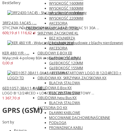
BestSellery
WYSOKOŚĆ 1600MM
WYSOKOŚĆ 1800MM
WYSOKOŚĆ 2000MM
WYSOKOŚĆ 2200MM
3RF2430-1AC45 - ...
AKCESORIA
STYCZNIK PÓŁPRZEWODNIKOWY 3-FAZ. 3RF2, AC 51 30A ...
OBUDOWY MAŁOGABARYTOWE
609,19 zł
1 116,62 zł
SKRZYNKI ZACISKOWE KL
BEZ KOŁNIERZA
Z KOŁNIERZEM
AKCESORIA
KER 480 Y/R - ...
OBUDOWY E-BOX EB
GŁĘBOKOŚĆ 80MM
Wyłącznik 4-polowy 80A w obudowie z blachy ...
GŁĘBOKOŚĆ 120MM
0,00 zł
GŁĘBOKOŚĆ 155MM
AKCESORIA
OBUDOWA KX, SKRZYNKA ZACISKOWA KX
BLACHA STALOWA
OBUDOWA E-Box KX
6ED1057-3BA11-0AA8 ...
BLACHA STALOWA
LOGO 8! 12/24RCEO + LOGO! TD, ZESTAW STARTOWY ...
OBUDOWA typu Bus KX
1 367,70 zł
BLACHA STALOWA
AKCESORIA DO KX
GPRS (GSM)
DŁAWIKI KABLOWE
MOCOWANIE DACHOWE/NAŚCIENNE
Sort by
PODŁOGA
PROWADNICA KABLI
Pozycja