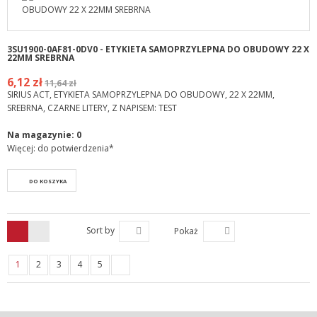
3SU1900-0AF81-0DV0 - ETYKIETA SAMOPRZYLEPNA DO OBUDOWY 22 X
22MM SREBRNA
6,12 zł
11,64 zł
SIRIUS ACT, ETYKIETA SAMOPRZYLEPNA DO OBUDOWY, 22 X 22MM,
SREBRNA, CZARNE LITERY, Z NAPISEM: TEST
Na magazynie:
0
Więcej: do potwierdzenia*
DO KOSZYKA
Sort by
Pokaż
1
2
3
4
5