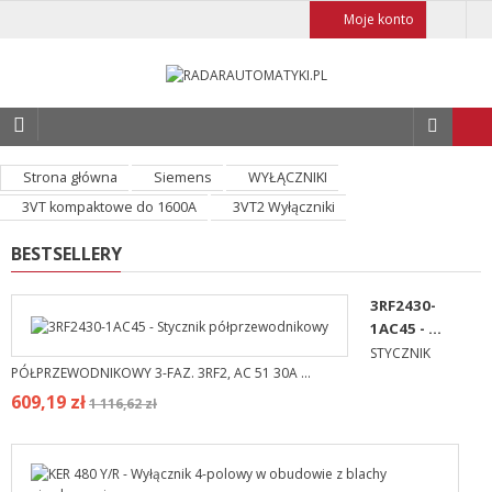
Moje konto
Strona główna
Siemens
WYŁĄCZNIKI
3VT kompaktowe do 1600A
3VT2 Wyłączniki
BESTSELLERY
3RF2430-
1AC45 - ...
STYCZNIK
PÓŁPRZEWODNIKOWY 3-FAZ. 3RF2, AC 51 30A ...
609,19 zł
1 116,62 zł