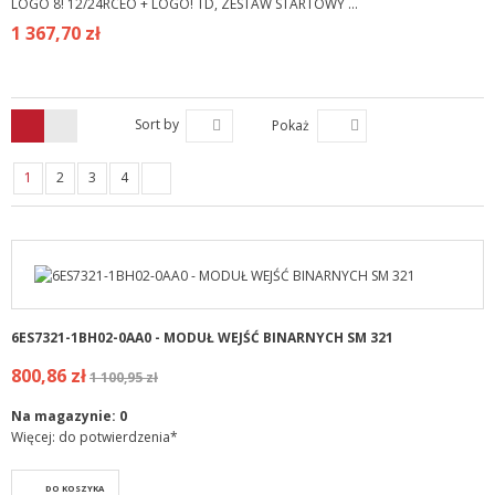
LOGO 8! 12/24RCEO + LOGO! TD, ZESTAW STARTOWY ...
1 367,70 zł
Sort by
Pokaż
1
2
3
4
6ES7321-1BH02-0AA0 - MODUŁ WEJŚĆ BINARNYCH SM 321
800,86 zł
1 100,95 zł
Na magazynie:
0
Więcej: do potwierdzenia*
DO KOSZYKA