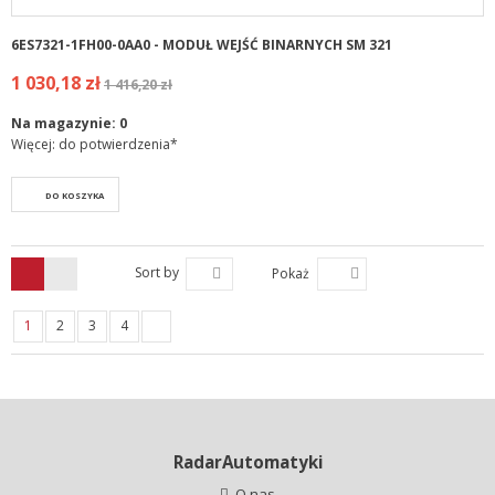
6ES7321-1FH00-0AA0 - MODUŁ WEJŚĆ BINARNYCH SM 321
1 030,18 zł
1 416,20 zł
Na magazynie:
0
Więcej: do potwierdzenia*
DO KOSZYKA
Sort by
Pokaż
1
2
3
4
RadarAutomatyki
O nas