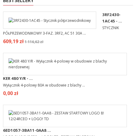
BESTSELLERY
3RF2430-
1AC45 - ...
STYCZNIK
PÓŁPRZEWODNIKOWY 3-FAZ. 3RF2, AC 51 30A ...
609,19 zł
1 116,62 zł
KER 480 Y/R - ...
Wyłącznik 4-polowy 80A w obudowie z blachy ...
0,00 zł
6ED1057-3BA11-0AA8 ...