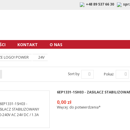
+48 89 537 66 30
spr
CI
KONTAKT
O NAS
ZE LOGO! POWER
24V
Sort by
Pokaż
6EP1331-1SH03 - ZASILACZ STABILIZOWAN
0,00 zł
Więcej: do potwierdzenia*