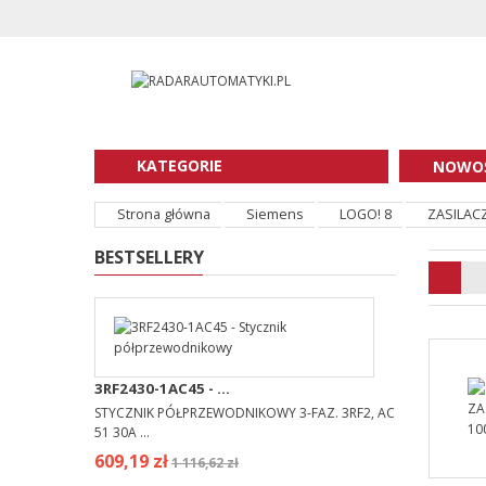
KATEGORIE
NOWOŚ
Strona główna
Siemens
LOGO! 8
ZASILAC
BESTSELLERY
3RF2430-1AC45 - ...
STYCZNIK PÓŁPRZEWODNIKOWY 3-FAZ. 3RF2, AC
51 30A ...
609,19 zł
1 116,62 zł