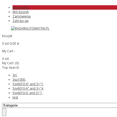
Moje konto
Mój koszyk
Zamówienie
Zaloguj się
Koszyk
0 szt
0,00 zł
My Cart -
0 szt
My Cart:
(0)
Top Search:
3rt,
3su1000,
5sy6010-6" and 3>"1,
5sy6010-6" and 3>"4,
5sy6010-6' and 3>'1,
test