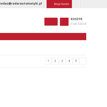
zedaz@radarautomatyki.pl
Moje konto
KOSZYK
0 szt
0,00 zł
1
2
3
4
5