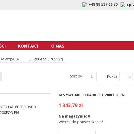
+48 89 537 66 30
spr
CI
KONTAKT
O NAS
A\WYJŚCIA
ET 200eco (IP65\67)
Sort by
Pokaż
6ES7141-6BF00-0AB0 - ET 200ECO PN
1 343,79 zł
Na magazynie:
0
Więcej: do potwierdzenia*