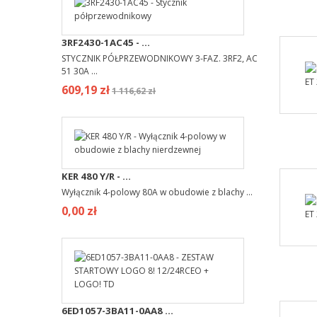
3RF2430-1AC45 - ...
STYCZNIK PÓŁPRZEWODNIKOWY 3-FAZ. 3RF2, AC
51 30A ...
609,19 zł
1 116,62 zł
KER 480 Y/R - ...
Wyłącznik 4-polowy 80A w obudowie z blachy ...
0,00 zł
6ED1057-3BA11-0AA8 ...