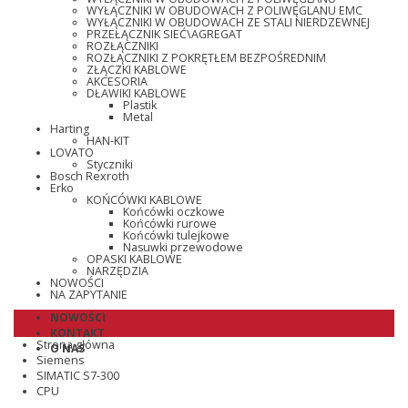
WYŁĄCZNIKI W OBUDOWACH Z POLIWĘGLANU EMC
WYŁĄCZNIKI W OBUDOWACH ZE STALI NIERDZEWNEJ
PRZEŁĄCZNIK SIEĆ\AGREGAT
ROZŁĄCZNIKI
ROZŁĄCZNIKI Z POKRĘTŁEM BEZPOŚREDNIM
ZŁĄCZKI KABLOWE
AKCESORIA
DŁAWIKI KABLOWE
Plastik
Metal
Harting
HAN-KIT
LOVATO
Styczniki
Bosch Rexroth
Erko
KOŃCÓWKI KABLOWE
Końcówki oczkowe
Końcówki rurowe
Końcówki tulejkowe
Nasuwki przewodowe
OPASKI KABLOWE
NARZĘDZIA
NOWOŚCI
NA ZAPYTANIE
NOWOŚCI
KONTAKT
Strona główna
O NAS
Siemens
SIMATIC S7-300
CPU