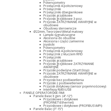
Potencjometry
Przełącznik 4-położeniowy
Przełączniki
Przełączniki dźwigienkowe
Przyciski grzybkowe
Przyciski grzybkowe 3-poz.
Przyciski ZATRZYMANIE AWARYJNE w
obudowie
Obudowy sterownicze
Ø22mm, Tworzywo\Metal matowy
Lampki sygnalizacyjne
Akcesoria do obudów
Akcesoria i części zamienne
Joysticki
Potencjometry
Przełącznik 4-położeniowy
Przełącznik z kluczem RFID
Przełączniki
Przyciski grzybkowe
Przyciski grzybkowe ZATRZYMANIE
AWARYJNE
Przyciski podwójne (Start\Stop)
Przyciski ZATRZYMANIE AWARYJNE w
obudowie
Przyciski bez podświetlenia
Przyciski z podświetleniem
Przycisk dotykowy (sensor pojemnościowy)
Interfejsy RJ45\USB
PANELE OPERATORSKIE HMI
Panele Basic II gen. (4”-12”)
Przyciskowe i dotykowe
(PROFINET\Ethernet)
Przyciskowe i dotykowe (PROFIBUS\MPI)
Panele Basic (3”-15”)