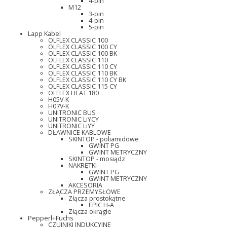
4-pin
M12
3-pin
4-pin
5-pin
Lapp Kabel
OLFLEX CLASSIC 100
OLFLEX CLASSIC 100 CY
OLFLEX CLASSIC 100 BK
OLFLEX CLASSIC 110
OLFLEX CLASSIC 110 CY
OLFLEX CLASSIC 110 BK
OLFLEX CLASSIC 110 CY BK
OLFLEX CLASSIC 115 CY
OLFLEX HEAT 180
H05V-K
H07V-K
UNITRONIC BUS
UNITRONIC LiYCY
UNITRONIC LiYY
DŁAWNICE KABLOWE
SKINTOP - poliamidowe
GWINT PG
GWINT METRYCZNY
SKINTOP - mosiądz
NAKRĘTKI
GWINT PG
GWINT METRYCZNY
AKCESORIA
ZŁĄCZA PRZEMYSŁOWE
Złącza prostokątne
EPIC H-A
Złącza okrągłe
Pepperl+Fuchs
CZUJNIKI INDUKCYJNE