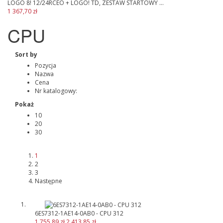
LOGO 8! 12/24RCEO + LOGO! TD, ZESTAW STARTOWY ...
1 367,70 zł
CPU
Sort by
Pozycja
Nazwa
Cena
Nr katalogowy:
Pokaż
10
20
30
1
2
3
Następne
6ES7312-1AE14-0AB0 - CPU 312
1 755,89 zł
2 413,85 zł