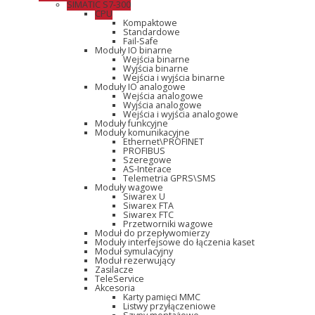
SIMATIC S7-300
CPU
Kompaktowe
Standardowe
Fail-Safe
Moduły IO binarne
Wejścia binarne
Wyjścia binarne
Wejścia i wyjścia binarne
Moduły IO analogowe
Wejścia analogowe
Wyjścia analogowe
Wejścia i wyjścia analogowe
Moduły funkcyjne
Moduły komunikacyjne
Ethernet\PROFINET
PROFIBUS
Szeregowe
AS-Interace
Telemetria GPRS\SMS
Moduły wagowe
Siwarex U
Siwarex FTA
Siwarex FTC
Przetworniki wagowe
Moduł do przepływomierzy
Moduły interfejsowe do łączenia kaset
Moduł symulacyjny
Moduł rezerwujący
Zasilacze
TeleService
Akcesoria
Karty pamięci MMC
Listwy przyłączeniowe