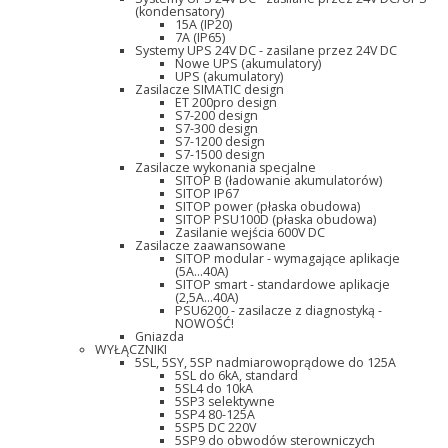
(kondensatory)
15A (IP20)
7A (IP65)
Systemy UPS 24V DC - zasilane przez 24V DC
Nowe UPS (akumulatory)
UPS (akumulatory)
Zasilacze SIMATIC design
ET 200pro design
S7-200 design
S7-300 design
S7-1200 design
S7-1500 design
Zasilacze wykonania specjalne
SITOP B (ładowanie akumulatorów)
SITOP IP67
SITOP power (płaska obudowa)
SITOP PSU100D (płaska obudowa)
Zasilanie wejścia 600V DC
Zasilacze zaawansowane
SITOP modular - wymagające aplikacje
(5A...40A)
SITOP smart - standardowe aplikacje
(2,5A...40A)
PSU6200 - zasilacze z diagnostyką -
NOWOŚĆ!
Gniazda
WYŁĄCZNIKI
5SL, 5SY, 5SP nadmiarowoprądowe do 125A
5SL do 6kA, standard
5SL4 do 10kA
5SP3 selektywne
5SP4 80-125A
5SP5 DC 220V
5SP9 do obwodów sterowniczych