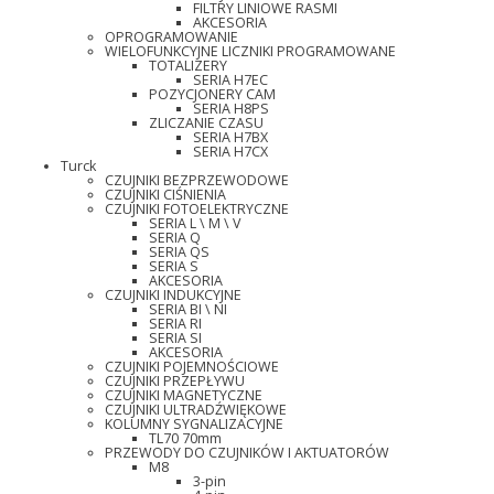
FILTRY LINIOWE RASMI
AKCESORIA
OPROGRAMOWANIE
WIELOFUNKCYJNE LICZNIKI PROGRAMOWANE
TOTALIZERY
SERIA H7EC
POZYCJONERY CAM
SERIA H8PS
ZLICZANIE CZASU
SERIA H7BX
SERIA H7CX
Turck
CZUJNIKI BEZPRZEWODOWE
CZUJNIKI CIŚNIENIA
CZUJNIKI FOTOELEKTRYCZNE
SERIA L \ M \ V
SERIA Q
SERIA QS
SERIA S
AKCESORIA
CZUJNIKI INDUKCYJNE
SERIA BI \ NI
SERIA RI
SERIA SI
AKCESORIA
CZUJNIKI POJEMNOŚCIOWE
CZUJNIKI PRZEPŁYWU
CZUJNIKI MAGNETYCZNE
CZUJNIKI ULTRADŹWIĘKOWE
KOLUMNY SYGNALIZACYJNE
TL70 70mm
PRZEWODY DO CZUJNIKÓW I AKTUATORÓW
M8
3-pin