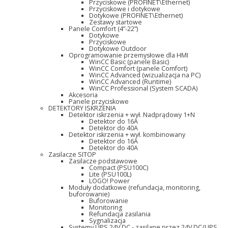
Przyciskowe (PROFINET\Ethernet)
Przyciskowe i dotykowe
Dotykowe (PROFINET\Ethernet)
Zestawy startowe
Panele Comfort (4”-22”)
Dotykowe
Przyciskowe
Dotykowe Outdoor
Oprogramowanie przemysłowe dla HMI
WinCC Basic (panele Basic)
WinCC Comfort (panele Comfort)
WinCC Advanced (wizualizacja na PC)
WinCC Advanced (Runtime)
WinCC Professional (System SCADA)
Akcesoria
Panele przyciskowe
DETEKTORY ISKRZENIA
Detektor iskrzenia + wył. Nadprądowy 1+N
Detektor do 16A
Detektor do 40A
Detektor iskrzenia + wył. kombinowany
Detektor do 16A
Detektor do 40A
Zasilacze SITOP
Zasilacze podstawowe
Compact (PSU100C)
Lite (PSU100L)
LOGO! Power
Moduły dodatkowe (refundacja, monitoring,
buforowanie)
Buforowanie
Monitoring
Refundacja zasilania
Sygnalizacja
Systemy UPS 24V DC - zasilane przez 24V DC/UPS