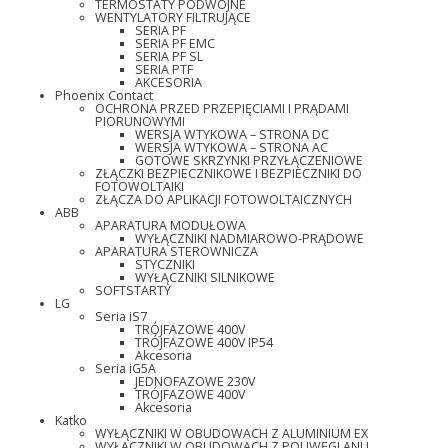
TERMOSTATY PODWÓJNE
WENTYLATORY FILTRUJĄCE
SERIA PF
SERIA PF EMC
SERIA PF SL
SERIA PTF
AKCESORIA
Phoenix Contact
OCHRONA PRZED PRZEPIĘCIAMI I PRĄDAMI
PIORUNOWYMI
WERSJA WTYKOWA – STRONA DC
WERSJA WTYKOWA – STRONA AC
GOTOWE SKRZYNKI PRZYŁĄCZENIOWE
ZŁĄCZKI BEZPIECZNIKOWE I BEZPIECZNIKI DO
FOTOWOLTAIKI
ZŁĄCZA DO APLIKACJI FOTOWOLTAICZNYCH
ABB
APARATURA MODUŁOWA
WYŁĄCZNIKI NADMIAROWO-PRĄDOWE
APARATURA STEROWNICZA
STYCZNIKI
WYŁĄCZNIKI SILNIKOWE
SOFTSTARTY
LG
Seria iS7
TRÓJFAZOWE 400V
TRÓJFAZOWE 400V IP54
Akcesoria
Seria iG5A
JEDNOFAZOWE 230V
TRÓJFAZOWE 400V
Akcesoria
Katko
WYŁĄCZNIKI W OBUDOWACH Z ALUMINIUM EX
WYŁĄCZNIKI W OBUDOWACH Z POLIWĘGLANU