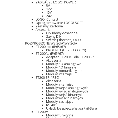
ZASILACZE LOGO! POWER
5V
12V
15V
24V
LOGO! Contact
Oprogramowanie LOGO! SOFT
Zestawy startowe
Akcesoria
Obudowy ochronne
Szyny DIN
Switch Ethernet LOGO
ROZPROSZONE WEJŚCIA\WYJŚCIA
ET 200eco (IP65\67)
PROFINET (ET 200ECO PN)
ET 200AL (IP65/67)
Adapter ET 200AL dla ET 200SP
Akcesoria
Moduły I\O analogowe
Moduły I\O binarne
Moduły komunikacyjne
Moduły interfejsu
ET200iSP (IP30)
Akcesoria
Moduły interfejsu
Moduły wejść analogowych
Moduły wyjść analogowych
Moduły wejść binarnych
Moduły wyjść binarnych
Moduły zasilające
RS 485-IS
Układy bezpieczeństwa Fail-Safe
ET 200M
Moduły funkcyjne