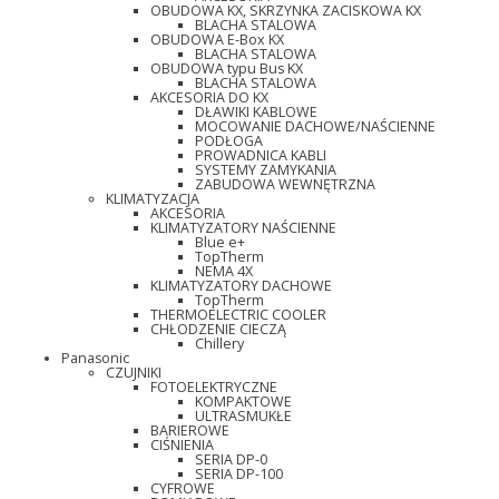
OBUDOWA KX, SKRZYNKA ZACISKOWA KX
BLACHA STALOWA
OBUDOWA E-Box KX
BLACHA STALOWA
OBUDOWA typu Bus KX
BLACHA STALOWA
AKCESORIA DO KX
DŁAWIKI KABLOWE
MOCOWANIE DACHOWE/NAŚCIENNE
PODŁOGA
PROWADNICA KABLI
SYSTEMY ZAMYKANIA
ZABUDOWA WEWNĘTRZNA
KLIMATYZACJA
AKCESORIA
KLIMATYZATORY NAŚCIENNE
Blue e+
TopTherm
NEMA 4X
KLIMATYZATORY DACHOWE
TopTherm
THERMOELECTRIC COOLER
CHŁODZENIE CIECZĄ
Chillery
Panasonic
CZUJNIKI
FOTOELEKTRYCZNE
KOMPAKTOWE
ULTRASMUKŁE
BARIEROWE
CIŚNIENIA
SERIA DP-0
SERIA DP-100
CYFROWE