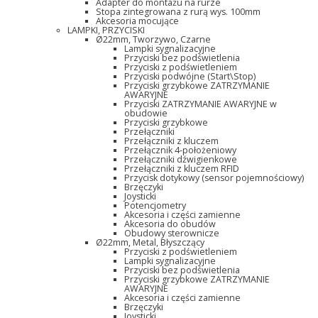
Adapter do montażu na rurze
Stopa zintegrowana z rurą wys. 100mm
Akcesoria mocujące
LAMPKI, PRZYCISKI
Ø22mm, Tworzywo, Czarne
Lampki sygnalizacyjne
Przyciski bez podświetlenia
Przyciski z podświetleniem
Przyciski podwójne (Start\Stop)
Przyciski grzybkowe ZATRZYMANIE
AWARYJNE
Przyciski ZATRZYMANIE AWARYJNE w
obudowie
Przyciski grzybkowe
Przełączniki
Przełączniki z kluczem
Przełącznik 4-położeniowy
Przełączniki dźwigienkowe
Przełączniki z kluczem RFID
Przycisk dotykowy (sensor pojemnościowy)
Brzęczyki
Joysticki
Potencjometry
Akcesoria i części zamienne
Akcesoria do obudów
Obudowy sterownicze
Ø22mm, Metal, Błyszczący
Przyciski z podświetleniem
Lampki sygnalizacyjne
Przyciski bez podświetlenia
Przyciski grzybkowe ZATRZYMANIE
AWARYJNE
Akcesoria i części zamienne
Brzęczyki
Joysticki