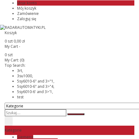
Moje konto
Mój koszyk
Zamówienie
Zaloguj się
Koszyk
0 szt
0,00 zł
My Cart -
0 szt
My Cart:
(0)
Top Search:
3rt,
3su1000,
5sy6010-6" and 3>"1,
5sy6010-6" and 3>"4,
5sy6010-6' and 3>'1,
test
Kategorie
Siemens