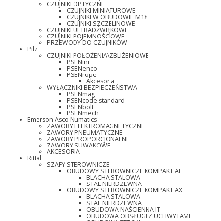
CZUJNIKI OPTYCZNE
CZUJNIKI MINIATUROWE
CZUJNIKI W OBUDOWIE M18
CZUJNIKI SZCZELINOWE
CZUJNIKI ULTRADŹWIĘKOWE
CZUJNIKI POJEMNOŚCIOWE
PRZEWODY DO CZUJNIKÓW
Pilz
CZUJNIKI POŁOŻENIA\ZBLIŻENIOWE
PSENini
PSENenco
PSENrope
Akcesoria
WYŁĄCZNIKI BEZPIECZEŃSTWA
PSENmag
PSENcode standard
PSENbolt
PSENmech
Emerson Asco Numatics
ZAWORY ELEKTROMAGNETYCZNE
ZAWORY PNEUMATYCZNE
ZAWORY PROPORCJONALNE
ZAWORY SUWAKOWE
AKCESORIA
Rittal
SZAFY STEROWNICZE
OBUDOWY STEROWNICZE KOMPAKT AE
BLACHA STALOWA
STAL NIERDZEWNA
OBUDOWY STEROWNICZE KOMPAKT AX
BLACHA STALOWA
STAL NIERDZEWNA
OBUDOWA NAŚCIENNA IT
OBUDOWA OBSŁUGI Z UCHWYTAMI