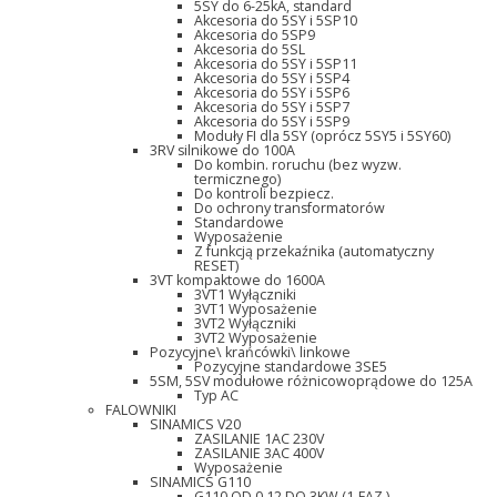
5SY do 6-25kA, standard
Akcesoria do 5SY i 5SP10
Akcesoria do 5SP9
Akcesoria do 5SL
Akcesoria do 5SY i 5SP11
Akcesoria do 5SY i 5SP4
Akcesoria do 5SY i 5SP6
Akcesoria do 5SY i 5SP7
Akcesoria do 5SY i 5SP9
Moduły FI dla 5SY (oprócz 5SY5 i 5SY60)
3RV silnikowe do 100A
Do kombin. roruchu (bez wyzw.
termicznego)
Do kontroli bezpiecz.
Do ochrony transformatorów
Standardowe
Wyposażenie
Z funkcją przekaźnika (automatyczny
RESET)
3VT kompaktowe do 1600A
3VT1 Wyłączniki
3VT1 Wyposażenie
3VT2 Wyłączniki
3VT2 Wyposażenie
Pozycyjne\ krańcówki\ linkowe
Pozycyjne standardowe 3SE5
5SM, 5SV modułowe różnicowoprądowe do 125A
Typ AC
FALOWNIKI
SINAMICS V20
ZASILANIE 1AC 230V
ZASILANIE 3AC 400V
Wyposażenie
SINAMICS G110
G110 OD 0,12 DO 3KW (1-FAZ.)