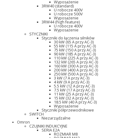
Wyposażenie
3RW40 (standard)
U robocze 400V
U robocze 500V
Wyposażenie
3RW44 (high feature)
U robocze 400V
Wyposażenie
STYCZNIKI
Styczniki do łączenia silników
30 kW (65 A przy AC-3)
55 kW (115 A przy AC-3)
75 kW (150 A przy AC-3)
90 kW (185 A przy AC-3)
110 kW (225 A przy AC-3)
132 kW (265 A przy AC-3)
160 kW (300 A przy AC-3)
200 kW (400 A przy AC-3)
250 kW (500 A przy AC-3)
3 kW (7 A przy AC-3)
4 kW (9 A przy AC-3)
5.5 kW (12 A przy AC-3)
7.5 kW (17 A przy AC-3)
11 kW (25 A przy AC-3)
15 kW (32 A przy AC-3)
18.5 kW (40 A przy AC-3)
Wyposażenie
Styczniki półprzewodnikowe
SWITCH
Niezarządzalne
Omron
CZUJNIKI INDUKCYJNE
SERIA E2A
ROZMIAR M8