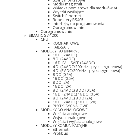
Szyny montażowe
Moduł magistrali
Wkładka pomiarowa dla modułów AI
Wtyczki zasilające
Switch Ethernet
Repeatery RS405
Interfejsy do programowania
Oprogramowanie
Oprogramowanie
SIMATIC S7-1200
CPU
KOMPAKTOWE
FAIL-SAFE
MODUŁY I\O BINARNE
16 DI (24V DC)
8 DI (24V DC)
16 DI FAIL-SAFE (24V DC)
4 DI (24V DC\200kHz - płytka sygnałowa)
4 DI (5V DC\200kHz - płytka sygnałowa)
8 DO (0.5A)
16 DO (0.5A)
8 DO (2A)
16 DO (2A)
8 DI (24V DC) 8 DO (0.5A)
16 DI (24V DC) 16 DO (0.5A)
8 DI (24V DC) 8 DO (2A)
16 DI (24V DC) 16 DO (2A)
PŁYTKI SYGNALOWE
MODUŁY I\O ANALOGOWE
Wejścia analogowe
Wyjścia analogowe
Wejścia i wyjścia analogowe
MODUŁY KOMUNIKACYJNE
Ethernet
Profibus