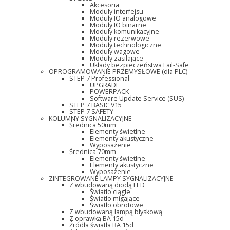
Akcesoria
Moduły interfejsu
Moduły IO analogowe
Moduły IO binarne
Moduły komunikacyjne
Moduły rezerwowe
Moduły technologiczne
Moduły wagowe
Moduły zasilające
Układy bezpieczeństwa Fail-Safe
OPROGRAMOWANIE PRZEMYSŁOWE (dla PLC)
STEP 7 Professional
UPGRADE
POWERPACK
Software Update Service (SUS)
STEP 7 BASIC V15
STEP 7 SAFETY
KOLUMNY SYGNALIZACYJNE
Średnica 50mm
Elementy świetlne
Elementy akustyczne
Wyposażenie
Średnica 70mm
Elementy świetlne
Elementy akustyczne
Wyposażenie
ZINTEGROWANE LAMPY SYGNALIZACYJNE
Z wbudowaną diodą LED
Światło ciągłe
Światło migające
Światło obrotowe
Z wbudowaną lampą błyskową
Z oprawką BA 15d
Źródła światła BA 15d