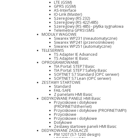
LTE (GSM)
GPRS (GSM)
AS-Interface
IO-Link (Master)
Szeregowy (RS 232)
Szeregowy (RS 422\485)
Szeregowy (RS 485) - płytka sygnałowa
Telemetria GPRS\SMS
MODUŁY WAGOWE
Siwarex WP231 (nieautomatyczne)
Siwarex WP241 (przenośnikowe)
Siwarex WP251 (automatyczne)
TELESERWIS
TS Adapter IE Advanced
TS Adapter IE Basic
OPROGRAMOWANIE
TIA Portal: STEP7 Basic
TIA Portal: STEP7 Safety Basic
SOFTNET S7 Standard (OPC serwer)
SOFTNET S7 Lean (OPC serwer)
ZESTAWY STARTOWE
Standard
FAIL-SAFE
Z panelami HMI Basic
DEDYKOWANE PANELE HMI Basic
Przyciskowe i dotykowe
(PROFINET\Ethernet)
Przyciskowe i dotykowe (PROFINET\MPI)
Przyciskowe
Przyciskowe i dotykowe
Dotykowe
Zestawy startowe paneli HMI Basic
DEDYKOWANE ZASILACZE
PM 1207 (S7-1200 design)