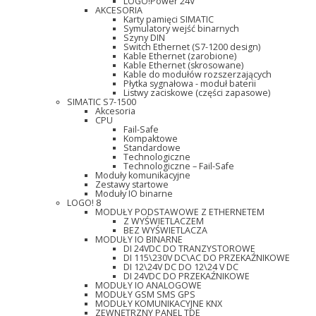
LOGO!Power 24V
AKCESORIA
Karty pamięci SIMATIC
Symulatory wejść binarnych
Szyny DIN
Switch Ethernet (S7-1200 design)
Kable Ethernet (zarobione)
Kable Ethernet (skrosowane)
Kable do modułów rozszerzających
Płytka sygnałowa - moduł baterii
Listwy zaciskowe (części zapasowe)
SIMATIC S7-1500
Akcesoria
CPU
Fail-Safe
Kompaktowe
Standardowe
Technologiczne
Technologiczne – Fail-Safe
Moduły komunikacyjne
Zestawy startowe
Moduły IO binarne
LOGO! 8
MODUŁY PODSTAWOWE Z ETHERNETEM
Z WYŚWIETLACZEM
BEZ WYŚWIETLACZA
MODUŁY IO BINARNE
DI 24VDC DO TRANZYSTOROWE
DI 115\230V DC\AC DO PRZEKAŹNIKOWE
DI 12\24V DC DO 12\24 V DC
DI 24VDC DO PRZEKAŹNIKOWE
MODUŁY IO ANALOGOWE
MODUŁY GSM SMS GPS
MODUŁY KOMUNIKACYJNE KNX
ZEWNĘTRZNY PANEL TDE