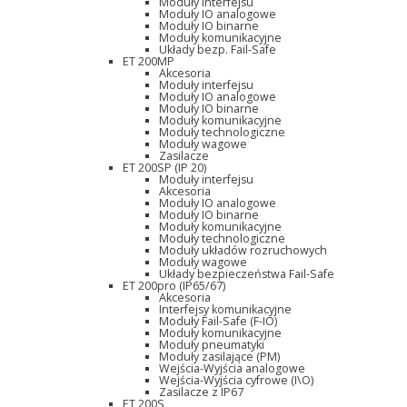
Moduły interfejsu
Moduły IO analogowe
Moduły IO binarne
Moduły komunikacyjne
Układy bezp. Fail-Safe
ET 200MP
Akcesoria
Moduły interfejsu
Moduły IO analogowe
Moduły IO binarne
Moduły komunikacyjne
Moduły technologiczne
Moduły wagowe
Zasilacze
ET 200SP (IP 20)
Moduły interfejsu
Akcesoria
Moduły IO analogowe
Moduły IO binarne
Moduły komunikacyjne
Moduły technologiczne
Moduły układów rozruchowych
Moduły wagowe
Układy bezpieczeństwa Fail-Safe
ET 200pro (IP65/67)
Akcesoria
Interfejsy komunikacyjne
Moduły Fail-Safe (F-IO)
Moduły komunikacyjne
Moduły pneumatyki
Moduły zasilające (PM)
Wejścia-Wyjścia analogowe
Wejścia-Wyjścia cyfrowe (I\O)
Zasilacze z IP67
ET 200S