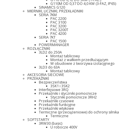
G110M OD 0,37 DO 4,0 KW (3-FAZ, IP65)
SINAMICS G120
MIERNIKI, LICZNIKI, PRZEKŁADNIKI
SERIA 7KM
PAC 2200
PAC 3100
PAC 3200
PAC 3200T
PAC 4200
SERIA 7KT
PAC 1500
POWERMANAGER
ROZŁĄCZNIKI
3LD2 do 250A
Montaż tablicowy
Montaż z wałkiem przedłużającym
W obudowie z tworzywa izolacyjnego
3LD3 do 63A
Montaż tablicowy
AKCESORIA SIECIOWE
PRZEKAŹNIKI
Bezpieczeństwa
3SK1 i 3SK2
Interfejsowe 3RQ
Przekaźniki i styczniki pomocnicze
Styczniki pomocnicze 3RH2
Przekaźniki czasowe
Przekaźniki funkcyjne
Przekaźniki wtykowe
Termiczne (przeciążeniowe) do ochrony silnika
Termiczne
SOFTSTARTY
3RW30 (basic)
U robocze 400V