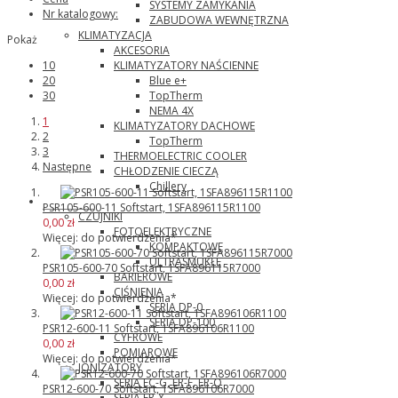
SYSTEMY ZAMYKANIA
Nr katalogowy:
ZABUDOWA WEWNĘTRZNA
KLIMATYZACJA
Pokaż
AKCESORIA
KLIMATYZATORY NAŚCIENNE
10
Blue e+
20
TopTherm
30
NEMA 4X
1
KLIMATYZATORY DACHOWE
2
TopTherm
3
THERMOELECTRIC COOLER
Następne
CHŁODZENIE CIECZĄ
Chillery
Panasonic
PSR105-600-11 Softstart, 1SFA896115R1100
CZUJNIKI
0,00 zł
FOTOELEKTRYCZNE
Więcej: do potwierdzenia*
KOMPAKTOWE
ULTRASMUKŁE
PSR105-600-70 Softstart, 1SFA896115R7000
BARIEROWE
0,00 zł
CIŚNIENIA
Więcej: do potwierdzenia*
SERIA DP-0
SERIA DP-100
PSR12-600-11 Softstart, 1SFA896106R1100
CYFROWE
0,00 zł
POMIAROWE
Więcej: do potwierdzenia*
JONIZATORY
SERIA EC-G, ER-F, ER-Q
PSR12-600-70 Softstart, 1SFA896106R7000
SERIA ER-X