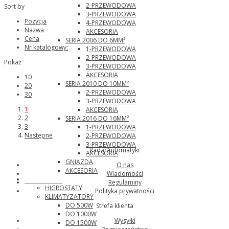
2-PRZEWODOWA
Sort by
3-PRZEWODOWA
Pozycja
4-PRZEWODOWA
Nazwa
AKCESORIA
Cena
SERIA 2006 DO 6MM²
Nr katalogowy:
1-PRZEWODOWA
2-PRZEWODOWA
Pokaż
3-PRZEWODOWA
AKCESORIA
10
SERIA 2010 DO 10MM²
20
2-PRZEWODOWA
30
3-PRZEWODOWA
1
AKCESORIA
2
SERIA 2016 DO 16MM²
3
1-PRZEWODOWA
Następne
2-PRZEWODOWA
3-PRZEWODOWA
RadarAutomatyki
AKCESORIA
GNIAZDA
O nas
AKCESORIA
Wiadomości
Pfannenberg
Regulaminy
HIGROSTATY
Polityka prywatności
KLIMATYZATORY
DO 500W
Strefa klienta
DO 1000W
Wysyłki
DO 1500W