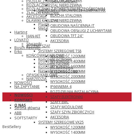
BLACHA STALOWA
PRZEŁĄCZNIK SIEĆ\AGREGAT
ROZŁĄCZNIKI
STAL NIERDZEWNA
ROZŁĄCZNIKI Z POKRĘTŁEM BEZPOŚREDNIM
OBUDOWY STEROWNICZE KOMPAKT AX
ZŁĄCZKI KABLOWE
BLACHA STALOWA
AKCESORIA
STAL NIERDZEWNA
DŁAWIKI KABLOWE
Plastik
OBUDOWA NAŚCIENNA IT
Metal
OBUDOWA OBSŁUGI Z UCHWYTAMI
Harting
OBUDOWA TFT 24''
HAN-KIT
LOVATO
AKCESORIA
Styczniki
SYSTEMY SZAF
Bosch Rexroth
SYSTEMY SZEREGOWE TS8
Erko
KOŃCÓWKI KABLOWE
WYSOKOŚĆ 1200MM
Końcówki oczkowe
WYSOKOŚĆ 1400MM
Końcówki rurowe
WYSOKOŚĆ 1600MM
Końcówki tulejkowe
Nasuwki przewodowe
WYSOKOŚĆ 1800MM
OPASKI KABLOWE
WYSOKOŚĆ 2000MM
NARZĘDZIA
WYSOKOŚĆ 2200MM
NOWOŚCI
IP66\NEMA 4
NA ZAPYTANIE
ROZDZIELNIA INSTALACYJNA
NOWOŚCI
SZAFY ELEKTRONIKI
KONTAKT
SZAFY EMC
O NAS
SZAFY MODUŁOWE
Strona główna
SZAFY SZYN ZBIORCZYCH
ABB
AKCESORIA
SOFTSTARTY
SYSTEMY SZEREGOWE VX25
BestSellery
WYSOKOŚĆ 1200MM
WYSOKOŚĆ 1400MM