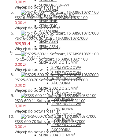
0,00 zł
SERIA ER-V, ER-VW
Więcej: do potwierdzenia*
AKCESORIA
KURTYNY BEZPIECZEŃSTWA
PSR16-600-11 Softstart, 1SFA896107R1100
SERIA SF4B
0,00 zł
SERIA SF4C
Więcej: do potwierdzenia*
AKCESORIA
WENTYLATORY
PSR16-600-70 Softstart, 1SFA896107R7000
SERIA ASEN
929,55 zł
SERIA ASFN
Więcej: do potwierdzenia*
Wago
ZŁĄCZKI
PSR25-600-11 Softstart, 1SFA896108R1100
SERIA 2001 DO 1,5MM²
0,00 zł
2-PRZEWODOWA
Więcej: do potwierdzenia*
3-PRZEWODOWA
4-PRZEWODOWA
PSR25-600-70 Softstart, 1SFA896108R7000
AKCESORIA
0,00 zł
SERIA 2002 DO 2,5MM²
Więcej: do potwierdzenia*
1-PRZEWODOWA
2-PIĘTROWA
PSR3-600-11 Softstart, 1SFA896103R1100
2-PRZEWODOWA
0,00 zł
3-PIĘTROWA
Więcej: do potwierdzenia*
3-PRZEWODOWA
4-PIĘTROWA
PSR3-600-70 Softstart, 1SFA896103R7000
4-PRZEWODOWA
0,00 zł
AKCESORIA
Więcej: do potwierdzenia*
SERIA 2004 DO 4MM²