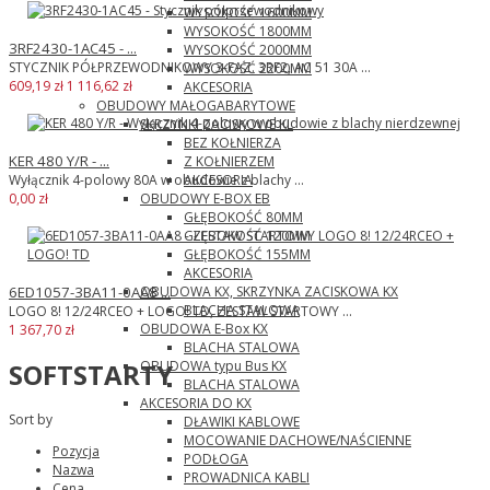
WYSOKOŚĆ 1600MM
WYSOKOŚĆ 1800MM
3RF2430-1AC45 - ...
WYSOKOŚĆ 2000MM
STYCZNIK PÓŁPRZEWODNIKOWY 3-FAZ. 3RF2, AC 51 30A ...
WYSOKOŚĆ 2200MM
609,19 zł
1 116,62 zł
AKCESORIA
OBUDOWY MAŁOGABARYTOWE
SKRZYNKI ZACISKOWE KL
BEZ KOŁNIERZA
KER 480 Y/R - ...
Z KOŁNIERZEM
AKCESORIA
Wyłącznik 4-polowy 80A w obudowie z blachy ...
OBUDOWY E-BOX EB
0,00 zł
GŁĘBOKOŚĆ 80MM
GŁĘBOKOŚĆ 120MM
GŁĘBOKOŚĆ 155MM
AKCESORIA
OBUDOWA KX, SKRZYNKA ZACISKOWA KX
6ED1057-3BA11-0AA8 ...
BLACHA STALOWA
LOGO 8! 12/24RCEO + LOGO! TD, ZESTAW STARTOWY ...
OBUDOWA E-Box KX
1 367,70 zł
BLACHA STALOWA
OBUDOWA typu Bus KX
SOFTSTARTY
BLACHA STALOWA
AKCESORIA DO KX
Sort by
DŁAWIKI KABLOWE
MOCOWANIE DACHOWE/NAŚCIENNE
Pozycja
PODŁOGA
Nazwa
PROWADNICA KABLI
Cena