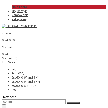
Moje konto
Mój koszyk
Zamówienie
Zaloguj się
Koszyk
0 szt
0,00 zł
My Cart -
0 szt
My Cart:
(0)
Top Search:
3rt,
3su1000,
5sy6010-6" and 3>"1,
5sy6010-6" and 3>"4,
5sy6010-6' and 3>'1,
test