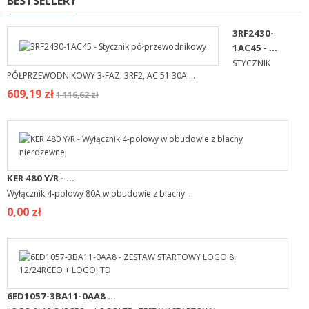
BESTSELLERY
3RF2430-
1AC45 - ...
STYCZNIK
PÓŁPRZEWODNIKOWY 3-FAZ. 3RF2, AC 51 30A ...
609,19 zł
1 116,62 zł
KER 480 Y/R - ...
Wyłącznik 4-polowy 80A w obudowie z blachy ...
0,00 zł
6ED1057-3BA11-0AA8 ...