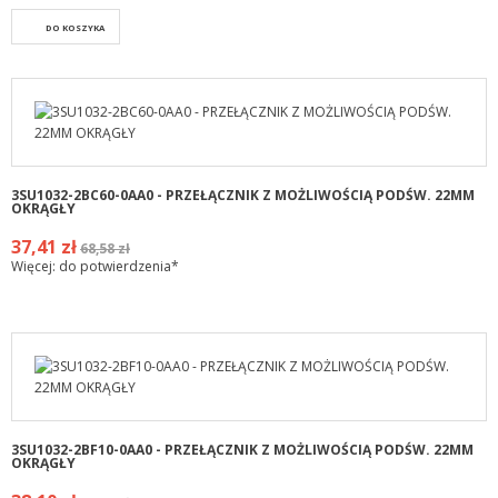
DO KOSZYKA
3SU1032-2BC60-0AA0 - PRZEŁĄCZNIK Z MOŻLIWOŚCIĄ PODŚW. 22MM
OKRĄGŁY
37,41 zł
68,58 zł
Więcej: do potwierdzenia*
3SU1032-2BF10-0AA0 - PRZEŁĄCZNIK Z MOŻLIWOŚCIĄ PODŚW. 22MM
OKRĄGŁY