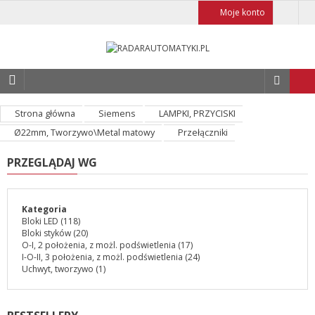
Moje konto
Strona główna
Siemens
LAMPKI, PRZYCISKI
Ø22mm, Tworzywo\Metal matowy
Przełączniki
PRZEGLĄDAJ WG
Kategoria
Bloki LED
(118)
Bloki styków
(20)
O-I, 2 położenia, z możl. podświetlenia
(17)
I-O-II, 3 położenia, z możl. podświetlenia
(24)
Uchwyt, tworzywo
(1)