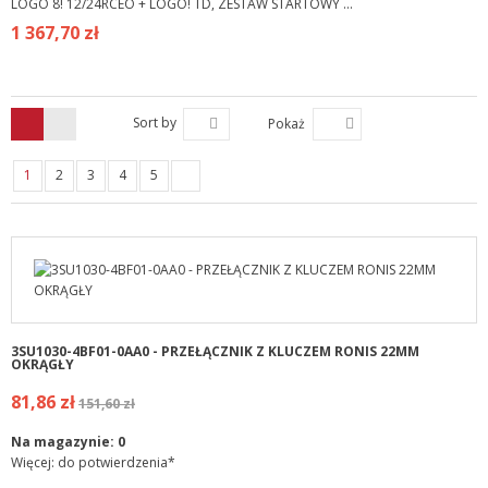
LOGO 8! 12/24RCEO + LOGO! TD, ZESTAW STARTOWY ...
1 367,70 zł
Sort by
Pokaż
1
2
3
4
5
3SU1030-4BF01-0AA0 - PRZEŁĄCZNIK Z KLUCZEM RONIS 22MM
OKRĄGŁY
81,86 zł
151,60 zł
Na magazynie:
0
Więcej: do potwierdzenia*